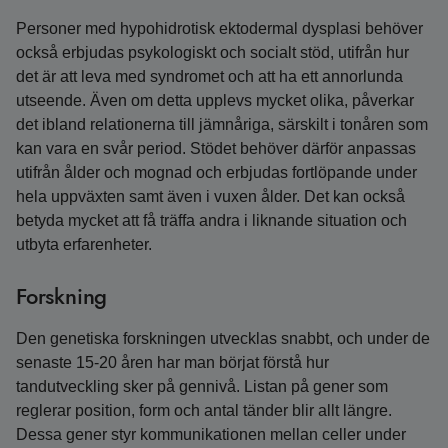
Personer med hypohidrotisk ektodermal dysplasi behöver
också erbjudas psykologiskt och socialt stöd, utifrån hur
det är att leva med syndromet och att ha ett annorlunda
utseende. Även om detta upplevs mycket olika, påverkar
det ibland relationerna till jämnåriga, särskilt i tonåren som
kan vara en svår period. Stödet behöver därför anpassas
utifrån ålder och mognad och erbjudas fortlöpande under
hela uppväxten samt även i vuxen ålder. Det kan också
betyda mycket att få träffa andra i liknande situation och
utbyta erfarenheter.
Forskning
Den genetiska forskningen utvecklas snabbt, och under de
senaste 15-20 åren har man börjat förstå hur
tandutveckling sker på gennivå. Listan på gener som
reglerar position, form och antal tänder blir allt längre.
Dessa gener styr kommunikationen mellan celler under