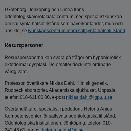
I Göteborg, Jönköping och Umeå finns
odontologiska/orofaciala centrum med specialistkunskap
om sällsynta hälsotillstånd som påverkar tänder, mun och
ansikte, se
Kunskapscentrum inom sällsynta hälsotillstånd
.
Resurspersoner
Resurspersonerna kan svara på frågor om hypohidrotisk
ektodermal dysplasi. De ersätter dock inte ordinarie
vårdgivare.
Professor, överläkare Niklas Dahl, Klinisk genetik,
Rudbecklaboratoriet, Akademiska sjukhuset, Uppsala,
telefon 018‑611 00 00, e‑post
niklas.dahl@igp.uu.se
.
Övertandläkare, specialist i pedodonti Helena Anjou,
Kompetenscenter för sällsynta odontologiska tillstånd,
Odontologiska Institutionen, Jönköping, telefon 010-
242 46 61, e-post
helena.anjou@rjl.se
.