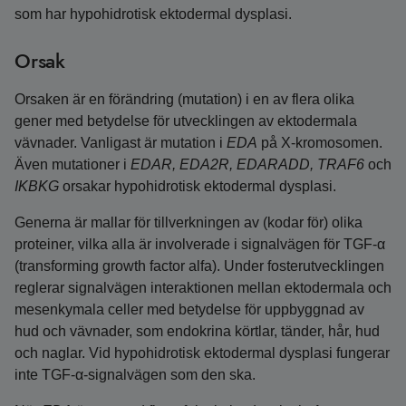
som har hypohidrotisk ektodermal dysplasi.
Orsak
Orsaken är en förändring (mutation) i en av flera olika
gener med betydelse för utvecklingen av ektodermala
vävnader. Vanligast är mutation i
EDA
på X-kromosomen.
Även mutationer i
EDAR, EDA2R, EDARADD, TRAF6
och
IKBKG
orsakar hypohidrotisk ektodermal dysplasi.
Generna är mallar för tillverkningen av (kodar för) olika
proteiner, vilka alla är involverade i signalvägen för TGF-α
(transforming growth factor alfa). Under fosterutvecklingen
reglerar signalvägen interaktionen mellan ektodermala och
mesenkymala celler med betydelse för uppbyggnad av
hud och vävnader, som endokrina körtlar, tänder, hår, hud
och naglar. Vid hypohidrotisk ektodermal dysplasi fungerar
inte TGF-α-signalvägen som den ska.