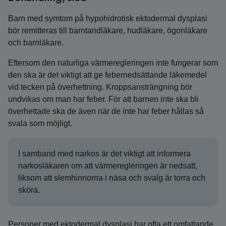
Barn med symtom på hypohidrotisk ektodermal dysplasi
bör remitteras till barntandläkare, hudläkare, ögonläkare
och barnläkare.
Eftersom den naturliga värmeregleringen inte fungerar som
den ska är det viktigt att ge febernedsättande läkemedel
vid tecken på överhettning. Kroppsansträngning bör
undvikas om man har feber. För att barnen inte ska bli
överhettade ska de även när de inte har feber hållas så
svala som möjligt.
I samband med narkos är det viktigt att informera
narkosläkaren om att värmeregleringen är nedsatt,
liksom att slemhinnorna i näsa och svalg är torra och
sköra.
Personer med ektodermal dysplasi har ofta ett omfattande