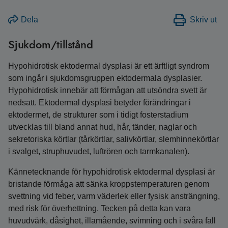
Dela
Skriv ut
Sjukdom/tillstånd
Hypohidrotisk ektodermal dysplasi är ett ärftligt syndrom
som ingår i sjukdomsgruppen ektodermala dysplasier.
Hypohidrotisk innebär att förmågan att utsöndra svett är
nedsatt. Ektodermal dysplasi betyder förändringar i
ektodermet, de strukturer som i tidigt fosterstadium
utvecklas till bland annat hud, hår, tänder, naglar och
sekretoriska körtlar (tårkörtlar, salivkörtlar, slemhinnekörtlar
i svalget, struphuvudet, luftrören och tarmkanalen).
Kännetecknande för hypohidrotisk ektodermal dysplasi är
bristande förmåga att sänka kroppstemperaturen genom
svettning vid feber, varm väderlek eller fysisk ansträngning,
med risk för överhettning. Tecken på detta kan vara
huvudvärk, dåsighet, illamående, svimning och i svåra fall