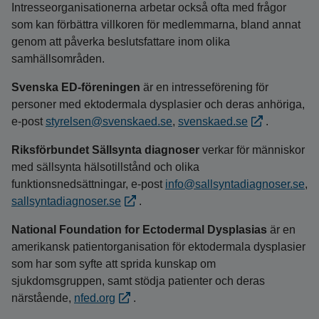
Intresseorganisationerna arbetar också ofta med frågor
som kan förbättra villkoren för medlemmarna, bland annat
genom att påverka beslutsfattare inom olika
samhällsområden.
Svenska ED-föreningen
är en intresseförening för
personer med ektodermala dysplasier och deras anhöriga,
e-post
styrelsen@svenskaed.se
,
svenskaed.se
.
Riksförbundet Sällsynta diagnoser
verkar för människor
med sällsynta hälsotillstånd och olika
funktionsnedsättningar, e‑post
info@sallsyntadiagnoser.se
,
sallsyntadiagnoser.se
.
National Foundation for Ectodermal Dysplasias
är en
amerikansk patientorganisation för ektodermala dysplasier
som har som syfte att sprida kunskap om
sjukdomsgruppen, samt stödja patienter och deras
närstående,
nfed.org
.