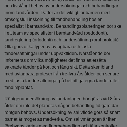
och livslångt behov av undersökningar och behandlingar
inom tandvården. Därför är det viktigt för barnen med
omsorgsfull inskolning till tandbehandling hos en
specialist i barntandvård. Behandlingsplaneringen bör ske
i ett team av specialister i barntandvård (pedodonti),
tandreglering (ortodonti) och tandersättning (oral protetik).
Ofta görs olika typer av avtagbara och fasta
tandersättningar under uppväxttiden. Närstående bör
informeras om vilka möjligheter det finns att ersätta
saknade tänder på kort och lång sikt. Detta sker ibland
med avtagbara proteser från tre-fyra års ålder, och senare
med fasta tandersättningar på befintliga egna tänder eller
tandimplantat.
Röntgenundersökning av tandanlagen bör göras vid 8 års
ålder om inte det planeras någon behandling tidigare där
röntgen behövs. Undersökning av salivflöde görs så snart
barnet är moget att medverka. Om salivmängden är liten
förebyggs karies med fluorbehandling och täta kontroller