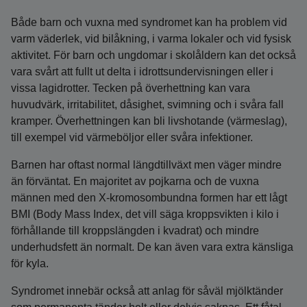
Både barn och vuxna med syndromet kan ha problem vid
varm väderlek, vid bilåkning, i varma lokaler och vid fysisk
aktivitet. För barn och ungdomar i skolåldern kan det också
vara svårt att fullt ut delta i idrottsundervisningen eller i
vissa lagidrotter. Tecken på överhettning kan vara
huvudvärk, irritabilitet, dåsighet, svimning och i svåra fall
kramper. Överhettningen kan bli livshotande (värmeslag),
till exempel vid värmeböljor eller svåra infektioner.
Barnen har oftast normal längdtillväxt men väger mindre
än förväntat. En majoritet av pojkarna och de vuxna
männen med den X-kromosombundna formen har ett lågt
BMI (Body Mass Index, det vill säga kroppsvikten i kilo i
förhållande till kroppslängden i kvadrat) och mindre
underhudsfett än normalt. De kan även vara extra känsliga
för kyla.
Syndromet innebär också att anlag för såväl mjölktänder