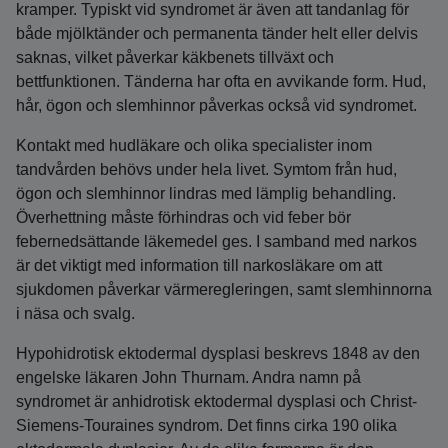
kramper. Typiskt vid syndromet är även att tandanlag för
både mjölktänder och permanenta tänder helt eller delvis
saknas, vilket påverkar käkbenets tillväxt och
bettfunktionen. Tänderna har ofta en avvikande form. Hud,
hår, ögon och slemhinnor påverkas också vid syndromet.
Kontakt med hudläkare och olika specialister inom
tandvården behövs under hela livet. Symtom från hud,
ögon och slemhinnor lindras med lämplig behandling.
Överhettning måste förhindras och vid feber bör
febernedsättande läkemedel ges. I samband med narkos
är det viktigt med information till narkosläkare om att
sjukdomen påverkar värmeregleringen, samt slemhinnorna
i näsa och svalg.
Hypohidrotisk ektodermal dysplasi beskrevs 1848 av den
engelske läkaren John Thurnam. Andra namn på
syndromet är anhidrotisk ektodermal dysplasi och Christ-
Siemens-Touraines syndrom. Det finns cirka 190 olika