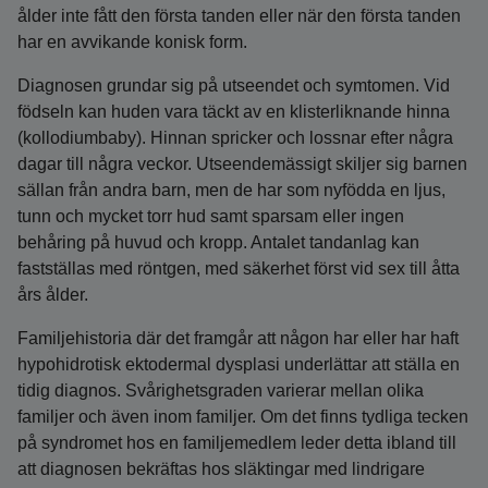
ålder inte fått den första tanden eller när den första tanden
har en avvikande konisk form.
Diagnosen grundar sig på utseendet och symtomen. Vid
födseln kan huden vara täckt av en klisterliknande hinna
(kollodiumbaby). Hinnan spricker och lossnar efter några
dagar till några veckor. Utseendemässigt skiljer sig barnen
sällan från andra barn, men de har som nyfödda en ljus,
tunn och mycket torr hud samt sparsam eller ingen
behåring på huvud och kropp. Antalet tandanlag kan
fastställas med röntgen, med säkerhet först vid sex till åtta
års ålder.
Familjehistoria där det framgår att någon har eller har haft
hypohidrotisk ektodermal dysplasi underlättar att ställa en
tidig diagnos. Svårighetsgraden varierar mellan olika
familjer och även inom familjer. Om det finns tydliga tecken
på syndromet hos en familjemedlem leder detta ibland till
att diagnosen bekräftas hos släktingar med lindrigare