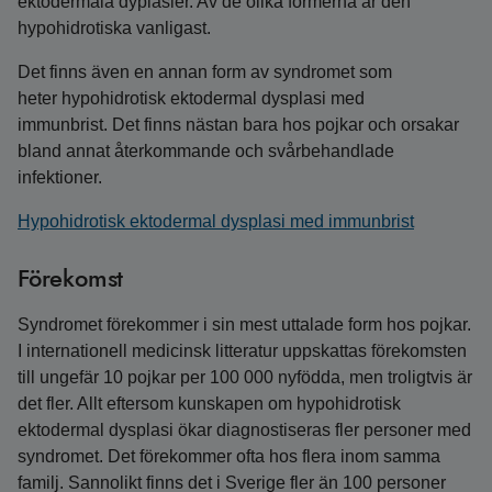
ektodermala dyplasier. Av de olika formerna är den
hypohidrotiska vanligast.
Det finns även en annan form av syndromet som
heter hypohidrotisk ektodermal dysplasi med
immunbrist. Det finns nästan bara hos pojkar och orsakar
bland annat återkommande och svårbehandlade
infektioner.
Hypohidrotisk ektodermal dysplasi med immunbrist
Förekomst
Syndromet förekommer i sin mest uttalade form hos pojkar.
I internationell medicinsk litteratur uppskattas förekomsten
till ungefär 10 pojkar per 100 000 nyfödda, men troligtvis är
det fler. Allt eftersom kunskapen om hypohidrotisk
ektodermal dysplasi ökar diagnostiseras fler personer med
syndromet. Det förekommer ofta hos flera inom samma
familj. Sannolikt finns det i Sverige fler än 100 personer