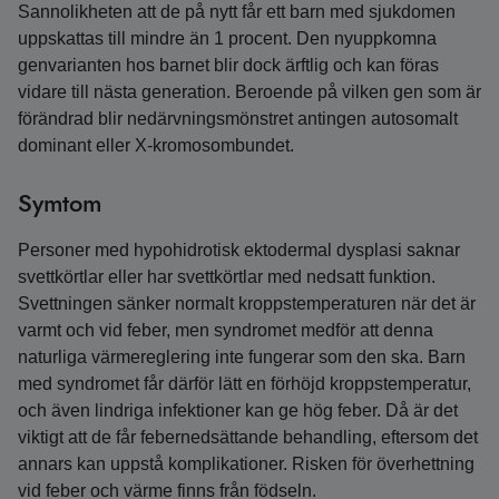
Sannolikheten att de på nytt får ett barn med sjukdomen
uppskattas till mindre än 1 procent. Den nyuppkomna
genvarianten hos barnet blir dock ärftlig och kan föras
vidare till nästa generation. Beroende på vilken gen som är
förändrad blir nedärvningsmönstret antingen autosomalt
dominant eller X-kromosombundet.
Symtom
Personer med hypohidrotisk ektodermal dysplasi saknar
svettkörtlar eller har svettkörtlar med nedsatt funktion.
Svettningen sänker normalt kroppstemperaturen när det är
varmt och vid feber, men syndromet medför att denna
naturliga värmereglering inte fungerar som den ska. Barn
med syndromet får därför lätt en förhöjd kroppstemperatur,
och även lindriga infektioner kan ge hög feber. Då är det
viktigt att de får febernedsättande behandling, eftersom det
annars kan uppstå komplikationer. Risken för överhettning
vid feber och värme finns från födseln.