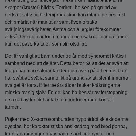
näsa, svalg och luftvägar. I näsan kan illaluktande torra
skorpor (krustor) bildas. Torrhet i halsen på grund av
nedsatt saliv- och slemproduktion kan ibland ge hes röst
och smärta när man talar samt även orsaka
sväljningssvårigheter. Astma och allergier förekommer
också. Om man är torr i munnen och saknar många tänder
kan det påverka talet, som blir otydligt.
Det är vanligt att barn under tre år med syndromet kräks i
samband med att de äter. Detta beror på att det är svårt att
tugga när man saknar tänder men även på att en del barn
har svårt att svälja sannolikt på grund av att slemhinnorna i
svalget är torra. Efter tre års ålder brukar kräkningarna
minska av sig själv. En del kan ha besvär av förstoppning,
orsakad av för litet antal slemproducerande körtlar i
tarmen.
Pojkar med X-kromosombunden hypohidrotisk ektodermal
dysplasi har karaktäristiska ansiktsdrag med bred panna,
framträdande ögonbrynsbågar samt fina rynkor och