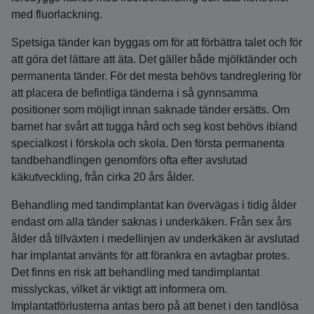
med fluorlackning.
Spetsiga tänder kan byggas om för att förbättra talet och för
att göra det lättare att äta. Det gäller både mjölktänder och
permanenta tänder. För det mesta behövs tandreglering för
att placera de befintliga tänderna i så gynnsamma
positioner som möjligt innan saknade tänder ersätts. Om
barnet har svårt att tugga hård och seg kost behövs ibland
specialkost i förskola och skola. Den första permanenta
tandbehandlingen genomförs ofta efter avslutad
käkutveckling, från cirka 20 års ålder.
Behandling med tandimplantat kan övervägas i tidig ålder
endast om alla tänder saknas i underkäken. Från sex års
ålder då tillväxten i medellinjen av underkäken är avslutad
har implantat använts för att förankra en avtagbar protes.
Det finns en risk att behandling med tandimplantat
misslyckas, vilket är viktigt att informera om.
Implantatförlusterna antas bero på att benet i den tandlösa