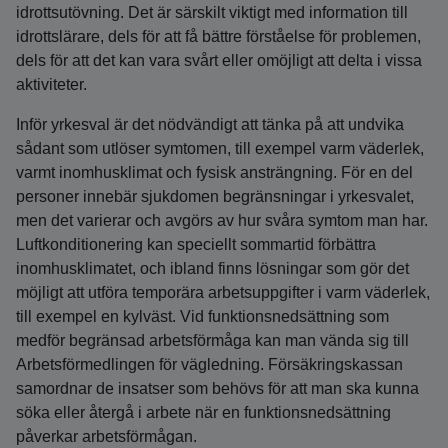
idrottsutövning. Det är särskilt viktigt med information till
idrottslärare, dels för att få bättre förståelse för problemen,
dels för att det kan vara svårt eller omöjligt att delta i vissa
aktiviteter.
Inför yrkesval är det nödvändigt att tänka på att undvika
sådant som utlöser symtomen, till exempel varm väderlek,
varmt inomhusklimat och fysisk ansträngning. För en del
personer innebär sjukdomen begränsningar i yrkesvalet,
men det varierar och avgörs av hur svåra symtom man har.
Luftkonditionering kan speciellt sommartid förbättra
inomhusklimatet, och ibland finns lösningar som gör det
möjligt att utföra temporära arbetsuppgifter i varm väderlek,
till exempel en kylväst. Vid funktionsnedsättning som
medför begränsad arbetsförmåga kan man vända sig till
Arbetsförmedlingen för vägledning. Försäkringskassan
samordnar de insatser som behövs för att man ska kunna
söka eller återgå i arbete när en funktionsnedsättning
påverkar arbetsförmågan.