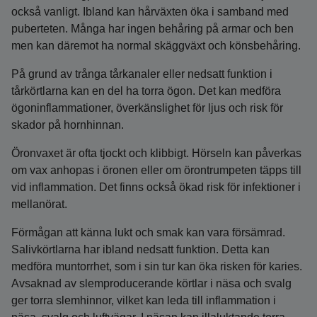
också vanligt. Ibland kan hårväxten öka i samband med
puberteten. Många har ingen behåring på armar och ben
men kan däremot ha normal skäggväxt och könsbehåring.
På grund av trånga tårkanaler eller nedsatt funktion i
tårkörtlarna kan en del ha torra ögon. Det kan medföra
ögoninflammationer, överkänslighet för ljus och risk för
skador på hornhinnan.
Öronvaxet är ofta tjockt och klibbigt. Hörseln kan påverkas
om vax anhopas i öronen eller om örontrumpeten täpps till
vid inflammation. Det finns också ökad risk för infektioner i
mellanörat.
Förmågan att känna lukt och smak kan vara försämrad.
Salivkörtlarna har ibland nedsatt funktion. Detta kan
medföra muntorrhet, som i sin tur kan öka risken för karies.
Avsaknad av slemproducerande körtlar i näsa och svalg
ger torra slemhinnor, vilket kan leda till inflammation i