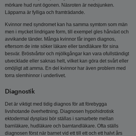
mörkare hud runt ögonen. Näsroten är nedsjunken.
Läpparna är fylliga och framträdande.
Kvinnor med syndromet kan ha samma symtom som män
men i mycket lindrigare form, till exempel gles hårväxt och
avvikande tänder. Många kvinnor får ingen diagnos,
eftersom de inte söker läkare eller tandläkare för sina
besvär. Bröstvårtor och mjölkgångar kan vara ofullständigt
utvecklade eller saknas helt, vilket kan göra det svårt eller
omöjligt att amma. En del kvinnor har även problem med
torra slemhinnor i underlivet.
Diagnostik
Det är viktigt med tidig diagnos för att förebygga
livshotande överhettning. Diagnosen hypohidrotisk
ektodermal dysplasi bör ställas i samarbete mellan
barnläkare, hudläkare och barntandläkare. Ofta ställs
diagnosen först när barnet vid ett till ett och ett halvt års