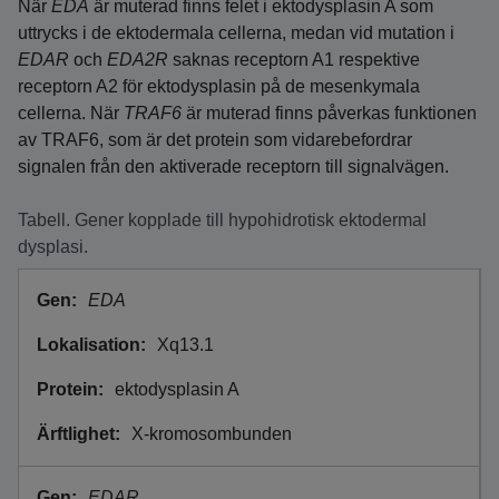
När
EDA
är muterad finns felet i ektodysplasin A som
uttrycks i de ektodermala cellerna, medan vid mutation i
EDAR
och
EDA2R
saknas receptorn A1 respektive
receptorn A2 för ektodysplasin på de mesenkymala
cellerna. När
TRAF6
är muterad finns påverkas funktionen
av TRAF6, som är det protein som vidarebefordrar
signalen från den aktiverade receptorn till signalvägen.
Tabell. Gener kopplade till hypohidrotisk ektodermal
dysplasi.
EDA
Xq13.1
ektodysplasin A
X-kromosombunden
EDAR