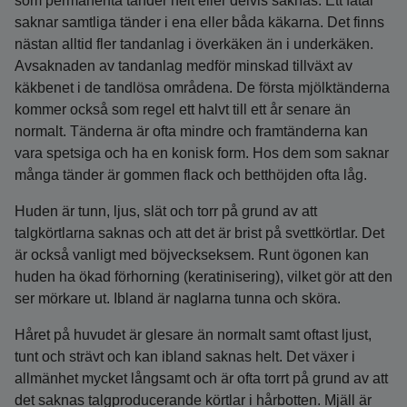
som permanenta tänder helt eller delvis saknas. Ett fåtal
saknar samtliga tänder i ena eller båda käkarna. Det finns
nästan alltid fler tandanlag i överkäken än i underkäken.
Avsaknaden av tandanlag medför minskad tillväxt av
käkbenet i de tandlösa områdena. De första mjölktänderna
kommer också som regel ett halvt till ett år senare än
normalt. Tänderna är ofta mindre och framtänderna kan
vara spetsiga och ha en konisk form. Hos dem som saknar
många tänder är gommen flack och betthöjden ofta låg.
Huden är tunn, ljus, slät och torr på grund av att
talgkörtlarna saknas och att det är brist på svettkörtlar. Det
är också vanligt med böjveckseksem. Runt ögonen kan
huden ha ökad förhorning (keratinisering), vilket gör att den
ser mörkare ut. Ibland är naglarna tunna och sköra.
Håret på huvudet är glesare än normalt samt oftast ljust,
tunt och strävt och kan ibland saknas helt. Det växer i
allmänhet mycket långsamt och är ofta torrt på grund av att
det saknas talgproducerande körtlar i hårbotten. Mjäll är