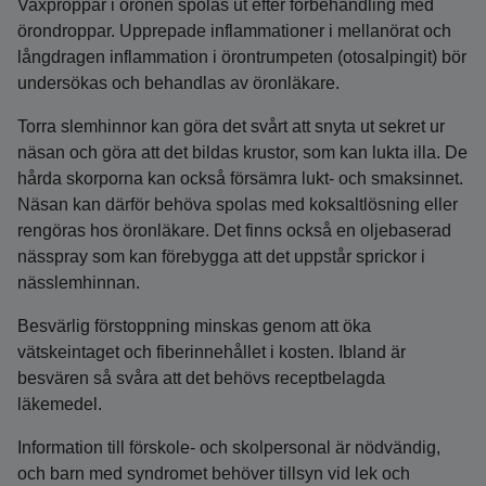
Vaxproppar i öronen spolas ut efter förbehandling med
örondroppar. Upprepade inflammationer i mellanörat och
långdragen inflammation i örontrumpeten (otosalpingit) bör
undersökas och behandlas av öronläkare.
Torra slemhinnor kan göra det svårt att snyta ut sekret ur
näsan och göra att det bildas krustor, som kan lukta illa. De
hårda skorporna kan också försämra lukt- och smaksinnet.
Näsan kan därför behöva spolas med koksaltlösning eller
rengöras hos öronläkare. Det finns också en oljebaserad
nässpray som kan förebygga att det uppstår sprickor i
nässlemhinnan.
Besvärlig förstoppning minskas genom att öka
vätskeintaget och fiberinnehållet i kosten. Ibland är
besvären så svåra att det behövs receptbelagda
läkemedel.
Information till förskole- och skolpersonal är nödvändig,
och barn med syndromet behöver tillsyn vid lek och