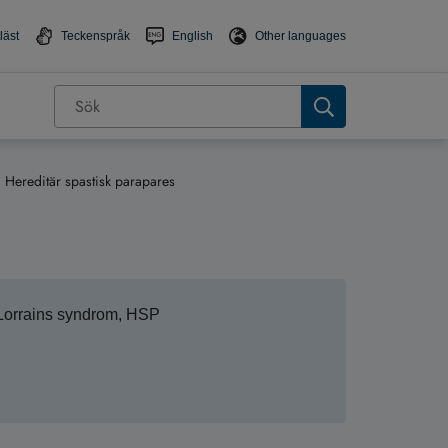
läst
Teckenspråk
English
Other languages
Hereditär spastisk parapares
-Lorrains syndrom, HSP