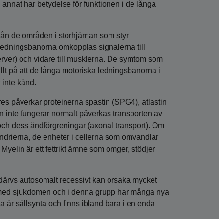
d annat har betydelse för funktionen i de långa
rån de områden i storhjärnan som styr
 ledningsbanorna omkopplas signalerna till
rver) och vidare till musklerna. De symtom som
llt på att de långa motoriska ledningsbanorna i
 inte känd.
es påverkar proteinerna spastin (SPG4), atlastin
n inte fungerar normalt påverkas transporten av
och dess ändförgreningar (axonal transport). Om
ondrierna, de enheter i cellerna som omvandlar
 Myelin är ett fettrikt ämne som omger, stödjer
därvs autosomalt recessivt kan orsaka mycket
a med sjukdomen och i denna grupp har många nya
a är sällsynta och finns ibland bara i en enda