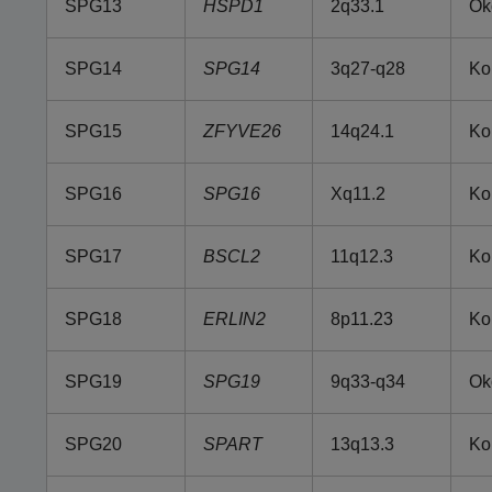
SPG13
HSPD1
2q33.1
Ok
SPG14
SPG14
3q27-q28
Ko
SPG15
ZFYVE26
14q24.1
Ko
SPG16
SPG16
Xq11.2
Ko
SPG17
BSCL2
11q12.3
Ko
SPG18
ERLIN2
8p11.23
Ko
SPG19
SPG19
9q33-q34
Ok
SPG20
SPART
13q13.3
Ko