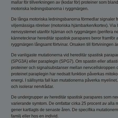
mallar för tillverkningen av (kodar för) proteiner som blan
motoriska ledningsbanorna i ryggmärgen.
De långa motoriska ledningsbanorna förmedlar signaler f
viljemässiga rörelser (motoriska hjärnbarken/kortex). Via
nervsystemet utanför hjärnan och ryggmärgen (perifera ne
kännetecknar hereditär spastisk parapares beror framför a
ryggmärgen långsamt förtvinar. Orsaken till förtviningen är
De vanligaste mutationerna vid hereditär spastisk parapar
(SPG3A) eller paraplegin (SPG7). Om spastin eller atlasti
proteiner och signalsubstanser mellan nervcellskroppen 
proteinet paraplegin har nedsatt funktion påverkas mitok
energi. I sällsynta fall kan mutationerna påverka myelinet.
och isolerar nervtrådar.
De undergrupper av hereditär spastisk parapares som ne
varierande symtom. De omfattar cirka 25 procent av all
gener kartlagts de senaste åren. De specifika mutationern
familj eller hos en individ.