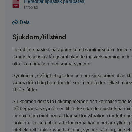
Hereditär spastisk parapares
Infoblad
Dela
Sjukdom/tillstånd
Hereditär spastisk parapares är ett samlingsnamn för en s
kännetecknas av långsamt ökande muskelspänning och mu
ofta i kombination med andra symtom.
Symtomen, svårighetsgraden och hur sjukdomen utvecklas
variera från tidig barndom till sen medelålder. Oftast m
40 års ålder.
Sjukdomen delas in i okomplicerade och komplicerade fo
Då begränsas symtomen till fortskridande muskelspänning
kombination med nedsatt känsel för vibration i underben
funktion. De komplicerade formerna kan innebära ytterliga
intellektuell funktionsnedsättning, synnedsättning, hörseln