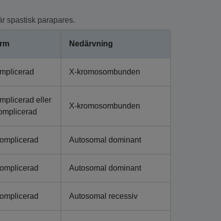
r spastisk parapares.
rm
Nedärvning
mplicerad
X-kromosombunden
mplicerad eller
X-kromosombunden
omplicerad
omplicerad
Autosomal dominant
omplicerad
Autosomal dominant
omplicerad
Autosomal recessiv