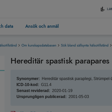
Lätt
och data
Ansök och anmäl
älsotillstånd
Om kunskapsdatabasen
Sök bland sällsynta hälsotillstånd
Hereditär spastisk parapares
Synonymer
Hereditär spastisk paraplegi, Strümpel
ICD-10-kod
G11.4
Senast reviderad
2020-01-19
Ursprungligen publicerad
2001-05-03