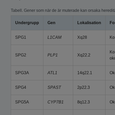
Tabell. Gener som när de är muterade kan orsaka hereditä
Undergrupp
Gen
Lokalisation
Fo
SPG1
L1CAM
Xq28
Ko
Ko
SPG2
PLP1
Xq22.2
ok
SPG3A
ATL1
14q22.1
Ok
SPG4
SPAST
2p22.3
Ok
SPG5A
CYP7B1
8q12.3
Ok