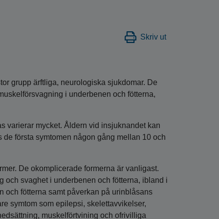
Skriv ut
tor grupp ärftliga, neurologiska sjukdomar. De
skelförsvagning i underbenen och fötterna,
 varierar mycket. Åldern vid insjuknandet kan
ärks de första symtomen någon gång mellan 10 och
rmer. De okomplicerade formerna är vanligast.
 och svaghet i underbenen och fötterna, ibland i
en och fötterna samt påverkan på urinblåsans
re symtom som epilepsi, skelettavvikelser,
edsättning, muskelförtvining och ofrivilliga