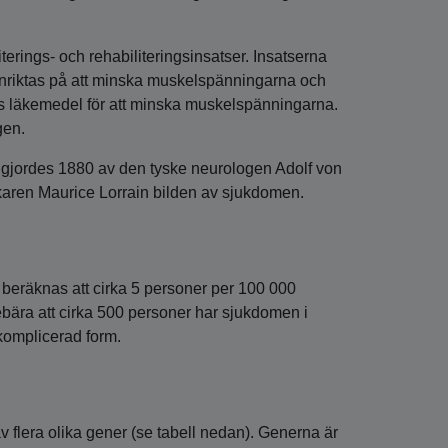
erings- och rehabiliteringsinsatser. Insatserna
inriktas på att minska muskelspänningarna och
ds läkemedel för att minska muskelspänningarna.
gen.
s gjordes 1880 av den tyske neurologen Adolf von
karen Maurice Lorrain bilden av sjukdomen.
t beräknas att cirka 5 personer per 100 000
ebära att cirka 500 personer har sjukdomen i
komplicerad form.
v flera olika gener (se tabell nedan). Generna är