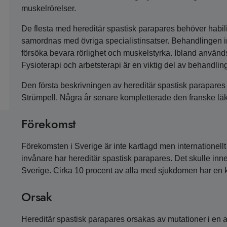
muskelrörelser.
De flesta med hereditär spastisk parapares behöver habilit
samordnas med övriga specialistinsatser. Behandlingen 
försöka bevara rörlighet och muskelstyrka. Ibland använ
Fysioterapi och arbetsterapi är en viktig del av behandlin
Den första beskrivningen av hereditär spastisk parapare
Strümpell. Några år senare kompletterade den franske lä
Förekomst
Förekomsten i Sverige är inte kartlagd men internationell
invånare har hereditär spastisk parapares. Det skulle inn
Sverige. Cirka 10 procent av alla med sjukdomen har en 
Orsak
Hereditär spastisk parapares orsakas av mutationer i en a