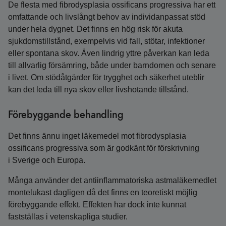
De flesta med fibrodysplasia ossificans progressiva har ett
omfattande och livslångt behov av individanpassat stöd
under hela dygnet. Det finns en hög risk för akuta
sjukdomstillstånd, exempelvis vid fall, stötar, infektioner
eller spontana skov. Även lindrig yttre påverkan kan leda
till allvarlig försämring, både under barndomen och senare
i livet. Om stödåtgärder för trygghet och säkerhet uteblir
kan det leda till nya skov eller livshotande tillstånd.
Förebyggande behandling
Det finns ännu inget läkemedel mot fibrodysplasia
ossificans progressiva som är godkänt för förskrivning
i Sverige och Europa.
Många använder det antiinflammatoriska astmaläkemedlet
montelukast dagligen då det finns en teoretiskt möjlig
förebyggande effekt. Effekten har dock inte kunnat
fastställas i vetenskapliga studier.