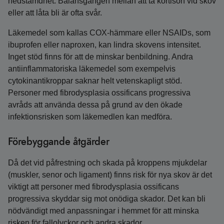
nedstämdhet. Balansgången mellan att ta kortison vid skov
eller att låta bli är ofta svår.
Läkemedel som kallas COX-hämmare eller NSAIDs, som
ibuprofen eller naproxen, kan lindra skovens intensitet.
Inget stöd finns för att de minskar benbildning. Andra
antiinflammatoriska läkemedel som exempelvis
cytokinantikroppar saknar helt vetenskapligt stöd.
Personer med fibrodysplasia ossificans progressiva
avråds att använda dessa på grund av den ökade
infektionsrisken som läkemedlen kan medföra.
Förebyggande åtgärder
Då det vid påfrestning och skada på kroppens mjukdelar
(muskler, senor och ligament) finns risk för nya skov är det
viktigt att personer med fibrodysplasia ossificans
progressiva skyddar sig mot onödiga skador. Det kan bli
nödvändigt med anpassningar i hemmet för att minska
risken för fallolyckor och andra skador.