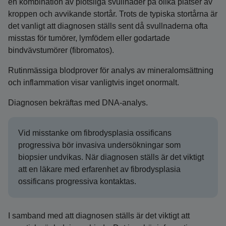
en kombination av plötsliga svullnader på olika platser av
kroppen och avvikande stortår. Trots de typiska stortårna är
det vanligt att diagnosen ställs sent då svullnaderna ofta
misstas för tumörer, lymfödem eller godartade
bindvävstumörer (fibromatos).
Rutinmässiga blodprover för analys av mineralomsättning
och inflammation visar vanligtvis inget onormalt.
Diagnosen bekräftas med DNA-analys.
Vid misstanke om fibrodysplasia ossificans
progressiva bör invasiva undersökningar som
biopsier undvikas. När diagnosen ställs är det viktigt
att en läkare med erfarenhet av fibrodysplasia
ossificans progressiva kontaktas.
I samband med att diagnosen ställs är det viktigt att