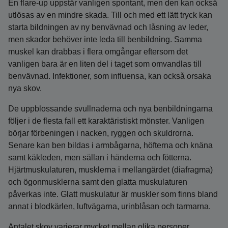
En flare-up uppstår vanligen spontant, men den kan också
utlösas av en mindre skada. Till och med ett lätt tryck kan
starta bildningen av ny benvävnad och låsning av leder,
men skador behöver inte leda till benbildning. Samma
muskel kan drabbas i flera omgångar eftersom det
vanligen bara är en liten del i taget som omvandlas till
benvävnad. Infektioner, som influensa, kan också orsaka
nya skov.
De uppblossande svullnaderna och nya benbildningarna
följer i de flesta fall ett karaktäristiskt mönster. Vanligen
börjar förbeningen i nacken, ryggen och skuldrorna.
Senare kan ben bildas i armbågarna, höfterna och knäna
samt käkleden, men sällan i händerna och fötterna.
Hjärtmuskulaturen, musklerna i mellangärdet (diafragma)
och ögonmusklerna samt den glatta muskulaturen
påverkas inte. Glatt muskulatur är muskler som finns bland
annat i blodkärlen, luftvägarna, urinblåsan och tarmarna.
Antalet skov varierar mycket mellan olika personer.