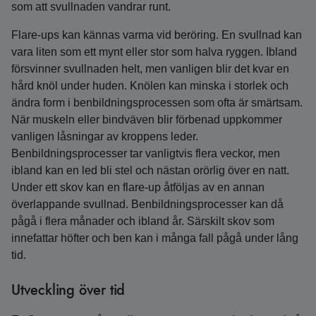
som att svullnaden vandrar runt.
Flare-ups kan kännas varma vid beröring. En svullnad kan
vara liten som ett mynt eller stor som halva ryggen. Ibland
försvinner svullnaden helt, men vanligen blir det kvar en
hård knöl under huden. Knölen kan minska i storlek och
ändra form i benbildningsprocessen som ofta är smärtsam.
När muskeln eller bindväven blir förbenad uppkommer
vanligen låsningar av kroppens leder.
Benbildningsprocesser tar vanligtvis flera veckor, men
ibland kan en led bli stel och nästan orörlig över en natt.
Under ett skov kan en flare-up åtföljas av en annan
överlappande svullnad. Benbildningsprocesser kan då
pågå i flera månader och ibland år. Särskilt skov som
innefattar höfter och ben kan i många fall pågå under lång
tid.
Utveckling över tid