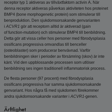
receptor typ 1 aktiveras av tillväxtfaktorn activin A. När
denna receptor aktiveras påverkas aktiviteten hos proteinet
BMP4 (bone morphogenetic protein) som stimulerar till
benproduktion. Den sjukdomsorsakande genvarianten
i
ACVR1
gör att receptorn alltid är aktiverad (gain
of function-mutation) och stimulerar BMP4 till benbildning.
Detta gör att vissa celler hos personer med fibrodysplasia
ossificans progressiva omvandlas till benceller
(osteoblaster) som producerar benvävnad. Varför
benbildningen sker i perioder av försämring (skov) är inte
känt. Vid den uppblossande processen som utlöser
benbildning ses ingen traditionell inflammatorisk process.
De flesta personer (97 procent) med fibrodysplasia
ossificans progressiva har samma sjukdomsorsakande
genvariant. Hos några få med sjukdomen förekommer
andra sjukdomsorsakande varianter i
ACVR1
-genen.
Ärftlighet