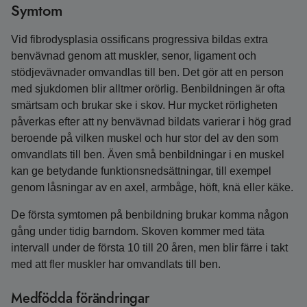
Symtom
Vid fibrodysplasia ossificans progressiva bildas extra
benvävnad genom att muskler, senor, ligament och
stödjevävnader omvandlas till ben. Det gör att en person
med sjukdomen blir alltmer orörlig. Benbildningen är ofta
smärtsam och brukar ske i skov. Hur mycket rörligheten
påverkas efter att ny benvävnad bildats varierar i hög grad
beroende på vilken muskel och hur stor del av den som
omvandlats till ben. Även små benbildningar i en muskel
kan ge betydande funktionsnedsättningar, till exempel
genom låsningar av en axel, armbåge, höft, knä eller käke.
De första symtomen på benbildning brukar komma någon
gång under tidig barndom. Skoven kommer med täta
intervall under de första 10 till 20 åren, men blir färre i takt
med att fler muskler har omvandlats till ben.
Medfödda förändringar