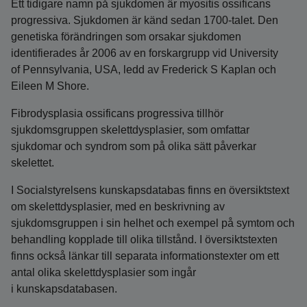
Ett tidigare namn på sjukdomen är myositis ossificans
progressiva. Sjukdomen är känd sedan 1700-talet. Den
genetiska förändringen som orsakar sjukdomen
identifierades år 2006 av en forskargrupp vid University
of Pennsylvania, USA, ledd av Frederick S Kaplan och
Eileen M Shore.
Fibrodysplasia ossificans progressiva tillhör
sjukdomsgruppen skelettdysplasier, som omfattar
sjukdomar och syndrom som på olika sätt påverkar
skelettet.
I Socialstyrelsens kunskapsdatabas finns en översiktstext
om skelettdysplasier, med en beskrivning av
sjukdomsgruppen i sin helhet och exempel på symtom och
behandling kopplade till olika tillstånd. I översiktstexten
finns också länkar till separata informationstexter om ett
antal olika skelettdysplasier som ingår
i kunskapsdatabasen.