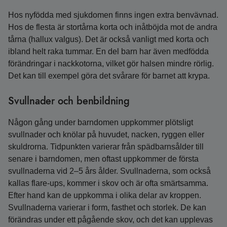
Hos nyfödda med sjukdomen finns ingen extra benvävnad.
Hos de flesta är stortårna korta och inåtböjda mot de andra
tårna (hallux valgus). Det är också vanligt med korta och
ibland helt raka tummar. En del barn har även medfödda
förändringar i nackkotorna, vilket gör halsen mindre rörlig.
Det kan till exempel göra det svårare för barnet att krypa.
Svullnader och benbildning
Någon gång under barndomen uppkommer plötsligt
svullnader och knölar på huvudet, nacken, ryggen eller
skuldrorna. Tidpunkten varierar från spädbarnsålder till
senare i barndomen, men oftast uppkommer de första
svullnaderna vid 2–5 års ålder. Svullnaderna, som också
kallas flare-ups, kommer i skov och är ofta smärtsamma.
Efter hand kan de uppkomma i olika delar av kroppen.
Svullnaderna varierar i form, fasthet och storlek. De kan
förändras under ett pågående skov, och det kan upplevas