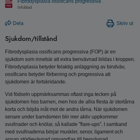
Fibrodysplasia ossificans progressiva
Infoblad
Dela
Skriv ut
Sjukdom/tillstånd
Fibrodysplasia ossificans progressiva (FOP) är en
sjukdom som innebär att extra benvävnad bildas i kroppen.
Fibrodysplasia betyder felaktig anläggning av bindväv,
ossificans betyder förbening och progressiva att
sjukdomen är fortskridande.
Vid födseln uppmärksammas oftast inga tecken på
sjukdomen hos barnen, men hos de allra flesta är stortårna
korta och böjda inåt mot de andra tårna. När sjukdomen
senare under barndomen blir mer aktiv uppkommer
svullnader och knölar, så kallade ”flare-ups”. I samband
med svullnaderna börjar muskler, senor, ligament och
annan stödjevävnad omvandlas till benvävnad.