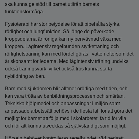
ska kunna ge stöd till barnet utifrån barnets
funktionsförmåga.
Fysioterapi har stor betydelse för att bibehålla styrka,
rörlighet och lungfunktion. Så länge de påverkade
kroppsdelarna är rörliga kan ny benvävnad växa med
kroppen. Lågintensiv regelbunden styrketräning och
rörlighetsträning kan med fördel göras i vatten eftersom det
är skonsamt för lederna. Med lågintensiv träning undviks
också träningsvärk, vilket också tros kunna starta
nybildning av ben.
Barn med sjukdomen blir alltmer orörliga med tiden, och
kan vara trötta av benbildningsprocessen och smärtan.
Tekniska hjälpmedel och anpassningar i miljön samt
anpassade arbetssätt behövs i de flesta fall för att göra det
möjligt för barnet att följa med i skolarbetet, få tid för vila
och för att kunna utvecklas så självständigt som möjligt.
Hörseln behöver kontrolleras regelbundet. Vid nedsatt