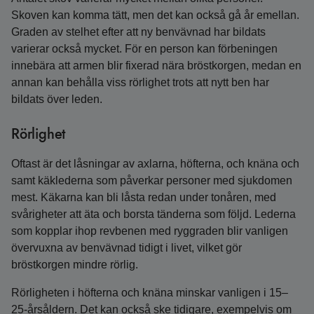
Skoven kan komma tätt, men det kan också gå år emellan.
Graden av stelhet efter att ny benvävnad har bildats
varierar också mycket. För en person kan förbeningen
innebära att armen blir fixerad nära bröstkorgen, medan en
annan kan behålla viss rörlighet trots att nytt ben har
bildats över leden.
Rörlighet
Oftast är det låsningar av axlarna, höfterna, och knäna och
samt käklederna som påverkar personer med sjukdomen
mest. Käkarna kan bli låsta redan under tonåren, med
svårigheter att äta och borsta tänderna som följd. Lederna
som kopplar ihop revbenen med ryggraden blir vanligen
övervuxna av benvävnad tidigt i livet, vilket gör
bröstkorgen mindre rörlig.
Rörligheten i höfterna och knäna minskar vanligen i 15–
25-årsåldern. Det kan också ske tidigare, exempelvis om