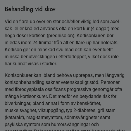
Behandling vid skov
Vid en flare-up över en stor och/eller viktig led som axel-,
käk- eller knäled används ofta en kort kur (4 dagar) med
höga doser kortison (prednisolon). Kortisonkuren bör
inledas inom 24 timmar från att en flare-up har noterats.
Kortison ger en minskad svullnad och kan eventuellt
minska benutvecklingen i efterförloppet, vilket dock inte
har kunnat visas i studier.
Kortisonkurer kan ibland behöva upprepas, men långvarig
kortisonbehandling saknar vetenskapligt stöd. Personer
med fibrodysplasia ossificans progressiva genomgår ofta
många kortisonkurer. Det medför en betydande risk för
biverkningar, bland annat i form av benskörhet,
muskelsvaghet, viktuppgång, typ 2-diabetes, grå starr
(katarakt), mag-tarmsymtom, sömnsvårigheter samt
psykiska symtom som humörsvängningar och