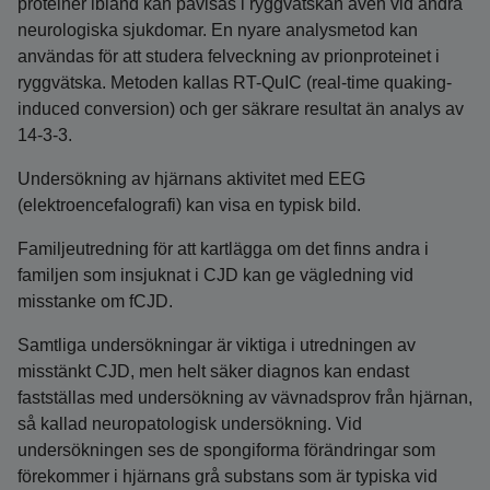
proteiner ibland kan påvisas i ryggvätskan även vid andra
neurologiska sjukdomar. En nyare analysmetod kan
användas för att studera felveckning av prionproteinet i
ryggvätska. Metoden kallas RT-QuIC (real-time quaking-
induced conversion) och ger säkrare resultat än analys av
14-3-3.
Undersökning av hjärnans aktivitet med EEG
(elektroencefalografi) kan visa en typisk bild.
Familjeutredning för att kartlägga om det finns andra i
familjen som insjuknat i CJD kan ge vägledning vid
misstanke om fCJD.
Samtliga undersökningar är viktiga i utredningen av
misstänkt CJD, men helt säker diagnos kan endast
fastställas med undersökning av vävnadsprov från hjärnan,
så kallad neuropatologisk undersökning. Vid
undersökningen ses de spongiforma förändringar som
förekommer i hjärnans grå substans som är typiska vid