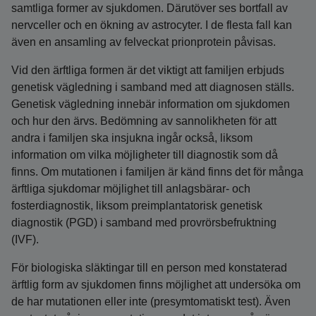
samtliga former av sjukdomen. Därutöver ses bortfall av
nervceller och en ökning av astrocyter. I de flesta fall kan
även en ansamling av felveckat prionprotein påvisas.
Vid den ärftliga formen är det viktigt att familjen erbjuds
genetisk vägledning i samband med att diagnosen ställs.
Genetisk vägledning innebär information om sjukdomen
och hur den ärvs. Bedömning av sannolikheten för att
andra i familjen ska insjukna ingår också, liksom
information om vilka möjligheter till diagnostik som då
finns. Om mutationen i familjen är känd finns det för många
ärftliga sjukdomar möjlighet till anlagsbärar- och
fosterdiagnostik, liksom preimplantatorisk genetisk
diagnostik (PGD) i samband med provrörsbefruktning
(IVF).
För biologiska släktingar till en person med konstaterad
ärftlig form av sjukdomen finns möjlighet att undersöka om
de har mutationen eller inte (presymtomatiskt test). Även