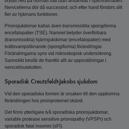
brytas ned på normalt sätt utan ansamlas i hjärnvävnaden.
Nervcellerna dör då successivt, och efter hand förstörs allt
fler av hjärnans funktioner.
Prionsjukdomar kallas även transmissibla spongiforma
encefalopatier (TSE). Namnet betyder överförbara
(transmissibla) hjärnsjukdomar (encefalopatier) med
tvättsvampsliknande (spongiforma) förändringar.
Förändringarna syns vid mikroskopisk undersökning.
Sannolikt består de framför allt av uppsvällningar i
nervcellsutskotten.
Sporadisk Creutzfeldt-Jakobs sjukdom
Vid den sporadiska formen är orsaken till den uppkomna
förändringen hos prionproteinet okänd.
Det finns ytterligare två sporadiska prionsjukdomar,
variable protease sensitive prionopathy (VPSPr) och
sporadisk fatal insomni (sFI).