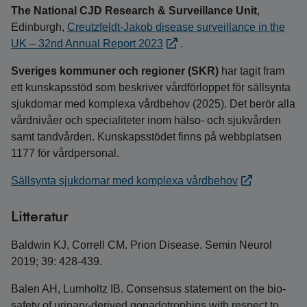
The National CJD Research & Surveillance Unit
,
Edinburgh,
Creutzfeldt-Jakob disease surveillance in the
UK – 32nd Annual Report 2023
.
Sveriges kommuner och regioner (SKR)
har tagit fram
ett kunskapsstöd som beskriver vårdförloppet för sällsynta
sjukdomar med komplexa vårdbehov (2025). Det berör alla
vårdnivåer och specialiteter inom hälso- och sjukvården
samt tandvården. Kunskapsstödet finns på webbplatsen
1177 för vårdpersonal.
Sällsynta sjukdomar med komplexa vårdbehov
Litteratur
Baldwin KJ, Correll CM. Prion Disease. Semin Neurol
2019; 39: 428-439.
Balen AH, Lumholtz IB. Consensus statement on the bio-
safety of urinary-derived gonadotrophins with respect to