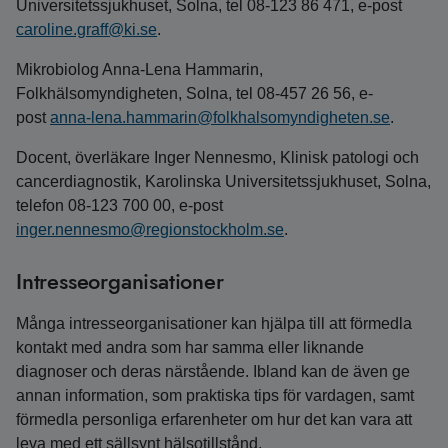
Universitetssjukhuset, Solna, tel 08-123 86 471, e-post
caroline.graff@ki.se
.
Mikrobiolog Anna-Lena Hammarin,
Folkhälsomyndigheten, Solna, tel 08-457 26 56, e-
post
anna-lena.hammarin@folkhalsomyndigheten.se
.
Docent, överläkare Inger Nennesmo, Klinisk patologi och
cancerdiagnostik, Karolinska Universitetssjukhuset, Solna,
telefon 08-123 700 00, e-post
inger.nennesmo@regionstockholm.se
.
Intresseorganisationer
Många intresseorganisationer kan hjälpa till att förmedla
kontakt med andra som har samma eller liknande
diagnoser och deras närstående. Ibland kan de även ge
annan information, som praktiska tips för vardagen, samt
förmedla personliga erfarenheter om hur det kan vara att
leva med ett sällsynt hälsotillstånd.