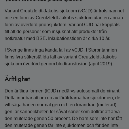
Variant Creutzfeldt-Jakobs sjukdom (vCJD) är trots namnet
inte en form av Creutzfeldt-Jakobs sjukdom utan en annan
form av överförd prionsjukdom. Variant CJD har kopplats
till att de personer som insjuknat ätit produkter från
nötkreatur med BSE. Inkubationstiden är cirka 10 år.
I Sverige finns inga kända fall av vCJD. I Storbritannien
finns fyra säkerställda fall av variant Creutzfeldt-Jakobs
sjukdom överförd genom blodtransfusion (april 2019).
Ärftlighet
Den ärftliga formen (fCJD) nedärvs autosomalt dominant.
Detta innebär att om en av föräldrarna har sjukdomen, det
vill säga har en normal gen och en förändrad (muterad)
gen, är sannolikheten för såväl söner som döttrar att ärva
den muterade genen 50 procent. De barn som inte har fått
den muterade genen får inte sjukdomen och för den inte