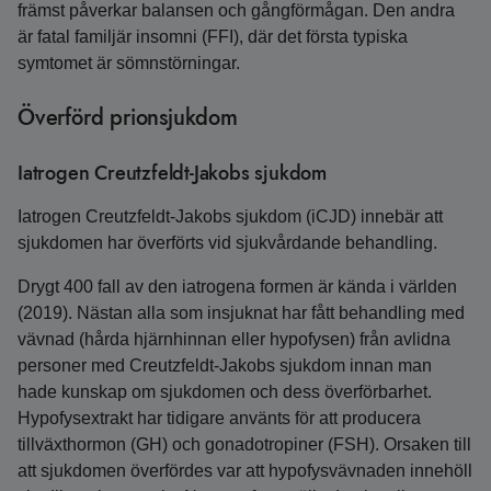
främst påverkar balansen och gångförmågan. Den andra
är fatal familjär insomni (FFI), där det första typiska
symtomet är sömnstörningar.
Överförd prionsjukdom
Iatrogen Creutzfeldt-Jakobs sjukdom
Iatrogen Creutzfeldt-Jakobs sjukdom (iCJD) innebär att
sjukdomen har överförts vid sjukvårdande behandling.
Drygt 400 fall av den iatrogena formen är kända i världen
(2019). Nästan alla som insjuknat har fått behandling med
vävnad (hårda hjärnhinnan eller hypofysen) från avlidna
personer med Creutzfeldt-Jakobs sjukdom innan man
hade kunskap om sjukdomen och dess överförbarhet.
Hypofysextrakt har tidigare använts för att producera
tillväxthormon (GH) och gonadotropiner (FSH). Orsaken till
att sjukdomen överfördes var att hypofysvävnaden innehöll