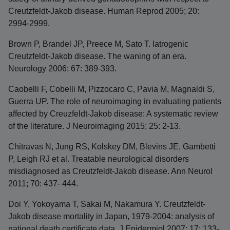
Creutzfeldt-Jakob disease. Human Reprod 2005; 20:
2994-2999.
Brown P, Brandel JP, Preece M, Sato T. Iatrogenic
Creutzfeldt-Jakob disease. The waning of an era.
Neurology 2006; 67: 389-393.
Caobelli F, Cobelli M, Pizzocaro C, Pavia M, Magnaldi S,
Guerra UP. The role of neuroimaging in evaluating patients
affected by Creuzfeldt-Jakob disease: A systematic review
of the literature. J Neuroimaging 2015; 25: 2-13.
Chitravas N, Jung RS, Kolskey DM, Blevins JE, Gambetti
P, Leigh RJ et al. Treatable neurological disorders
misdiagnosed as Creutzfeldt-Jakob disease. Ann Neurol
2011; 70: 437- 444.
Doi Y, Yokoyama T, Sakai M, Nakamura Y. Creutzfeldt-
Jakob disease mortality in Japan, 1979-2004: analysis of
national death certificate data. J Epidermiol 2007; 17: 133-