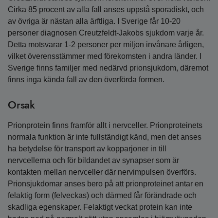
Cirka 85 procent av alla fall anses uppstå sporadiskt, och
av övriga är nästan alla ärftliga. I Sverige får 10-20
personer diagnosen Creutzfeldt-Jakobs sjukdom varje år.
Detta motsvarar 1-2 personer per miljon invånare årligen,
vilket överensstämmer med förekomsten i andra länder. I
Sverige finns familjer med nedärvd prionsjukdom, däremot
finns inga kända fall av den överförda formen.
Orsak
Prionprotein finns framför allt i nervceller. Prionproteinets
normala funktion är inte fullständigt känd, men det anses
ha betydelse för transport av kopparjoner in till
nervcellerna och för bildandet av synapser som är
kontakten mellan nervceller där nervimpulsen överförs.
Prionsjukdomar anses bero på att prionproteinet antar en
felaktig form (felveckas) och därmed får förändrade och
skadliga egenskaper. Felaktigt veckat protein kan inte