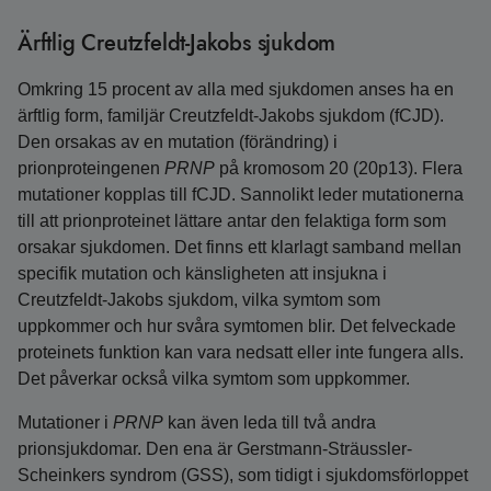
Ärftlig Creutzfeldt-Jakobs sjukdom
Omkring 15 procent av alla med sjukdomen anses ha en
ärftlig form, familjär Creutzfeldt-Jakobs sjukdom (fCJD).
Den orsakas av en mutation (förändring) i
prionproteingenen
PRNP
på kromosom 20 (20p13). Flera
mutationer kopplas till fCJD. Sannolikt leder mutationerna
till att prionproteinet lättare antar den felaktiga form som
orsakar sjukdomen. Det finns ett klarlagt samband mellan
specifik mutation och känsligheten att insjukna i
Creutzfeldt-Jakobs sjukdom, vilka symtom som
uppkommer och hur svåra symtomen blir. Det felveckade
proteinets funktion kan vara nedsatt eller inte fungera alls.
Det påverkar också vilka symtom som uppkommer.
Mutationer i
PRNP
kan även leda till två andra
prionsjukdomar. Den ena är Gerstmann-Sträussler-
Scheinkers syndrom (GSS), som tidigt i sjukdomsförloppet