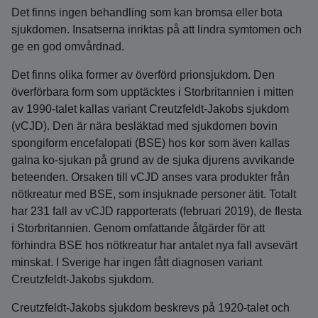
Det finns ingen behandling som kan bromsa eller bota
sjukdomen. Insatserna inriktas på att lindra symtomen och
ge en god omvårdnad.
Det finns olika former av överförd prionsjukdom. Den
överförbara form som upptäcktes i Storbritannien i mitten
av 1990-talet kallas variant Creutzfeldt-Jakobs sjukdom
(vCJD). Den är nära besläktad med sjukdomen bovin
spongiform encefalopati (BSE) hos kor som även kallas
galna ko-sjukan på grund av de sjuka djurens avvikande
beteenden. Orsaken till vCJD anses vara produkter från
nötkreatur med BSE, som insjuknade personer ätit. Totalt
har 231 fall av vCJD rapporterats (februari 2019), de flesta
i Storbritannien. Genom omfattande åtgärder för att
förhindra BSE hos nötkreatur har antalet nya fall avsevärt
minskat. I Sverige har ingen fått diagnosen variant
Creutzfeldt-Jakobs sjukdom.
Creutzfeldt-Jakobs sjukdom beskrevs på 1920-talet och