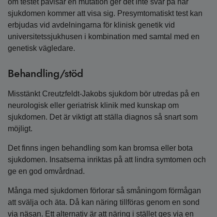
om testet påvisar en mutation ger det inte svar på när
sjukdomen kommer att visa sig. Presymtomatiskt test kan
erbjudas vid avdelningarna för klinisk genetik vid
universitetssjukhusen i kombination med samtal med en
genetisk vägledare.
Behandling/stöd
Misstänkt Creutzfeldt-Jakobs sjukdom bör utredas på en
neurologisk eller geriatrisk klinik med kunskap om
sjukdomen. Det är viktigt att ställa diagnos så snart som
möjligt.
Det finns ingen behandling som kan bromsa eller bota
sjukdomen. Insatserna inriktas på att lindra symtomen och
ge en god omvårdnad.
Många med sjukdomen förlorar så småningom förmågan
att svälja och äta. Då kan näring tillföras genom en sond
via näsan. Ett alternativ är att näring i stället ges via en