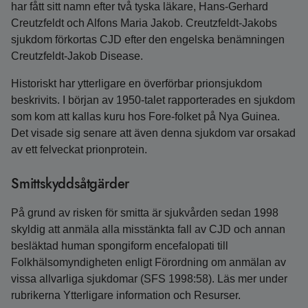
har fått sitt namn efter två tyska läkare, Hans-Gerhard
Creutzfeldt och Alfons Maria Jakob. Creutzfeldt-Jakobs
sjukdom förkortas CJD efter den engelska benämningen
Creutzfeldt-Jakob Disease.
Historiskt har ytterligare en överförbar prionsjukdom
beskrivits. I början av 1950-talet rapporterades en sjukdom
som kom att kallas kuru hos Fore-folket på Nya Guinea.
Det visade sig senare att även denna sjukdom var orsakad
av ett felveckat prionprotein.
Smittskyddsåtgärder
På grund av risken för smitta är sjukvården sedan 1998
skyldig att anmäla alla misstänkta fall av CJD och annan
besläktad human spongiform encefalopati till
Folkhälsomyndigheten enligt Förordning om anmälan av
vissa allvarliga sjukdomar (SFS 1998:58). Läs mer under
rubrikerna Ytterligare information och Resurser.