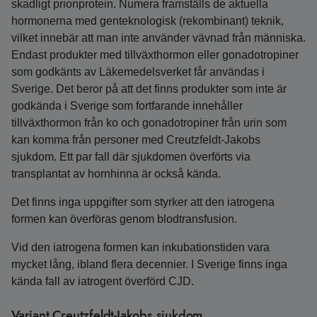
skadligt prionprotein. Numera framställs de aktuella
hormonerna med genteknologisk (rekombinant) teknik,
vilket innebär att man inte använder vävnad från människa.
Endast produkter med tillväxthormon eller gonadotropiner
som godkänts av Läkemedelsverket får användas i
Sverige. Det beror på att det finns produkter som inte är
godkända i Sverige som fortfarande innehåller
tillväxthormon från ko och gonadotropiner från urin som
kan komma från personer med Creutzfeldt-Jakobs
sjukdom. Ett par fall där sjukdomen överförts via
transplantat av hornhinna är också kända.
Det finns inga uppgifter som styrker att den iatrogena
formen kan överföras genom blodtransfusion.
Vid den iatrogena formen kan inkubationstiden vara
mycket lång, ibland flera decennier. I Sverige finns inga
kända fall av iatrogent överförd CJD.
Variant Creutzfeldt-Jakobs sjukdom