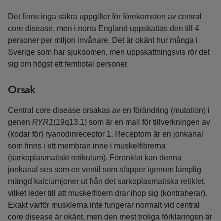
Det finns inga säkra uppgifter för förekomsten av central
core disease, men i norra England uppskattas den till 4
personer per miljon invånare. Det är okänt hur många i
Sverige som har sjukdomen, men uppskattningsvis rör det
sig om högst ett femtiotal personer.
Orsak
Central core disease orsakas av en förändring (mutation) i
genen
RYR1
(19q13.1) som är en mall för tillverkningen av
(kodar för) ryanodinreceptor 1. Receptorn är en jonkanal
som finns i ett membran inne i muskelfibrerna
(sarkoplasmatiskt retikulum). Förenklat kan denna
jonkanal ses som en ventil som släpper igenom lämplig
mängd kalciumjoner ut från det sarkoplasmatiska retiklet,
vilket leder till att muskelfibern drar ihop sig (kontraherar).
Exakt varför musklerna inte fungerar normalt vid central
core disease är okänt, men den mest troliga förklaringen är