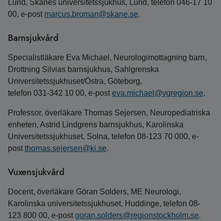
Lund, Skånes universitetssjukhus, Lund, telefon 046-17 10
00, e-post
marcus.broman@skane.se
.
Barnsjukvård
Specialistläkare Eva Michael, Neurologimottagning barn,
Drottning Silvias barnsjukhus, Sahlgrenska
Universitetssjukhuset/Östra, Göteborg,
telefon 031‑342 10 00, e‑post
eva.michael@vgregion.se
.
Professor, överläkare Thomas Sejersen, Neuropediatriska
enheten, Astrid Lindgrens barnsjukhus, Karolinska
Universitetssjukhuset, Solna, telefon 08-123 70 000, e-
post
thomas.sejersen@ki.se
.
Vuxensjukvård
Docent, överläkare Göran Solders, ME Neurologi,
Karolinska universitetssjukhuset, Huddinge, telefon 08-
123 800 00, e-post
goran.solders@regionstockholm.se
.