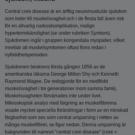
Central core disease är en ärftlig neuromuskulär sjukdom
som leder till muskelsvaghet och i de flesta fall även risk
för en allvarlig narkoskomplikation, malign
hypertermikänslighet (se under rubriken Symtom).
Sjukdomen ingår i gruppen kongenitala myopatier, vilket
innebär att muskelsymtomen oftast finns redan i
nyföddhetsperioden.
Sjukdomen beskrevs första gången 1956 av de
amerikanska läkarna George Milton Shy och Kenneth
Raymond Magee. De redogjorde för en medfödd
muskelsvaghet i tre generationer inom samma familj.
Muskelsvagheten förvärrades inte under livet.
Mikroskopisk analys med färgning av muskelfibrerna
visade mycket speciella förändringar i form av en minskad
färgbarhet som ses som central ursparning i mitten av
många muskelfibrer, se figur nedan. Denna ursparning är
bakgrunden till namnet ”central core disease” (core =