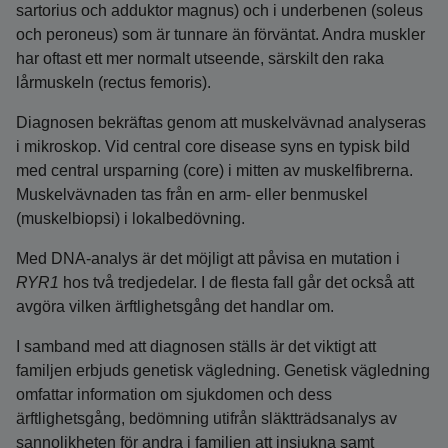
sartorius och adduktor magnus) och i underbenen (soleus
och peroneus) som är tunnare än förväntat. Andra muskler
har oftast ett mer normalt utseende, särskilt den raka
lårmuskeln (rectus femoris).
Diagnosen bekräftas genom att muskelvävnad analyseras
i mikroskop. Vid central core disease syns en typisk bild
med central ursparning (core) i mitten av muskelfibrerna.
Muskelvävnaden tas från en arm- eller benmuskel
(muskelbiopsi) i lokalbedövning.
Med DNA-analys är det möjligt att påvisa en mutation i
RYR1
hos två tredjedelar. I de flesta fall går det också att
avgöra vilken ärftlighetsgång det handlar om.
I samband med att diagnosen ställs är det viktigt att
familjen erbjuds genetisk vägledning. Genetisk vägledning
omfattar information om sjukdomen och dess
ärftlighetsgång, bedömning utifrån släktträdsanalys av
sannolikheten för andra i familjen att insjukna samt