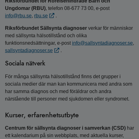
Riksförbundet för Rörelsehindrade Barn och
Ungdomar (RBU)
, telefon 08‑677 73 00, e‑post
info@rbu.se
,
rbu.se
.
Riksförbundet Sällsynta diagnoser
verkar för människor
med sällsynta hälsotillstånd och olika
funktionsnedsättningar, e‑post
info@sallsyntadiagnoser.se
,
sallsyntadiagnoser.se
.
Sociala nätverk
För många sällsynta hälsotillstånd finns det grupper i
sociala medier där man kan kommunicera med andra som
har samma diagnos och med föräldrar och andra
närstående till personer med sjukdomen eller syndromet.
Kurser, erfarenhetsutbyte
Centrum för sällsynta diagnoser i samverkan (CSD)
har
ett kalendarium på sin webbplats, med aktuella kurser,