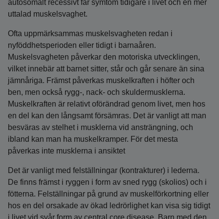
autosomalt recessivt får symtom tidigare i livet och en mer
uttalad muskelsvaghet.
Ofta uppmärksammas muskelsvagheten redan i
nyföddhetsperioden eller tidigt i barnaåren.
Muskelsvagheten påverkar den motoriska utvecklingen,
vilket innebär att barnet sitter, står och går senare än sina
jämnåriga. Främst påverkas muskelkraften i höfter och
ben, men också rygg-, nack- och skuldermusklerna.
Muskelkraften är relativt oförändrad genom livet, men hos
en del kan den långsamt försämras. Det är vanligt att man
besväras av stelhet i musklerna vid ansträngning, och
ibland kan man ha muskelkramper. För det mesta
påverkas inte musklerna i ansiktet
Det är vanligt med felställningar (kontrakturer) i lederna.
De finns främst i ryggen i form av sned rygg (skolios) och i
fötterna. Felställningar på grund av muskelförkortning eller
hos en del orsakade av ökad ledrörlighet kan visa sig tidigt
i livet vid svår form av central core disease. Barn med den