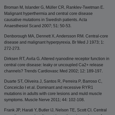
Broman M, Islander G, Müller CR, Ranklev-Twetman E.
Malignant hyperthermia and central core disease
causative mutations in Swedish patients. Acta
Anaesthesiol Scand 2007; 51: 50-53.
Denborough MA, Dennett X, Andersson RM. Central-core
disease and malignant hyperpyrexia. Br Med J 1973; 1:
272-273.
Dirksen RT, Avila G. Altered ryanodine receptor function in
central core disease: leaky or uncoupled Ca2+ release
channels? Trends Cardiovasc Med 2002; 12: 189-197.
Duarte ST, Oliveira J, Santos R, Perreira P, Barroso C,
Conceicão I et al. Dominant and recessive RYR1
mutations in adults with core lesions and muld muscle
symptoms. Muscle Nerve 2011; 44: 102-108.
Frank JP, Harati Y, Butler IJ, Nelson TE, Scott CI. Central