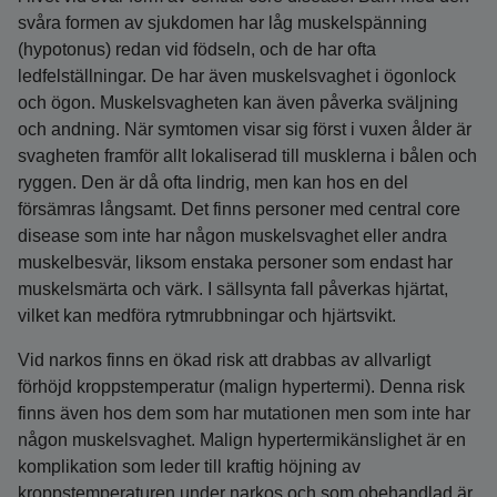
svåra formen av sjukdomen har låg muskelspänning
(hypotonus) redan vid födseln, och de har ofta
ledfelställningar. De har även muskelsvaghet i ögonlock
och ögon. Muskelsvagheten kan även påverka sväljning
och andning. När symtomen visar sig först i vuxen ålder är
svagheten framför allt lokaliserad till musklerna i bålen och
ryggen. Den är då ofta lindrig, men kan hos en del
försämras långsamt. Det finns personer med central core
disease som inte har någon muskelsvaghet eller andra
muskelbesvär, liksom enstaka personer som endast har
muskelsmärta och värk. I sällsynta fall påverkas hjärtat,
vilket kan medföra rytmrubbningar och hjärtsvikt.
Vid narkos finns en ökad risk att drabbas av allvarligt
förhöjd kroppstemperatur (malign hypertermi). Denna risk
finns även hos dem som har mutationen men som inte har
någon muskelsvaghet. Malign hypertermikänslighet är en
komplikation som leder till kraftig höjning av
kroppstemperaturen under narkos och som obehandlad är