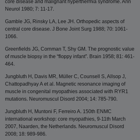
core disease and malignant hyperthermia syndrome. Ann
Neurol 1980; 7: 11-17.
Gamble JG, Rinsky LA, Lee JH. Orthopedic aspects of
central core disease. J Bone Joint Surg 1988; 70: 1061-
1066.
Greenfields JG, Cornman T, Shy GM. The prognostic value
of muscle biopsy in the “floppy infant”. Brain 1958; 81: 461-
464.
Jungbluth H, Davis MR, Müller C, Counsell S, Allsop J,
Chattopadhyay A et al. Magnetic resonance imaging of
muscle in congenital myopathies associated with RYR1
mutations. Neuromuscul Disord 2004; 14: 785-790.
Jungbluth H, Muntoni F, Ferreiro A. 150th ENMC
international workshop: core myopathies, 9-11th March
2007, Naarden, the Netherlands. Neuromuscul Disord
2008; 18: 989-986.