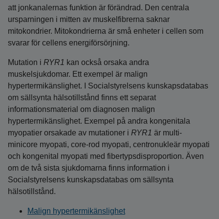
att jonkanalernas funktion är förändrad. Den centrala
ursparningen i mitten av muskelfibrerna saknar
mitokondrier. Mitokondrierna är små enheter i cellen som
svarar för cellens energiförsörjning.
Mutation i
RYR1
kan också orsaka andra
muskelsjukdomar. Ett exempel är malign
hypertermikänslighet. I Socialstyrelsens kunskapsdatabas
om sällsynta hälsotillstånd finns ett separat
informationsmaterial om diagnosen malign
hypertermikänslighet. Exempel på andra kongenitala
myopatier orsakade av mutationer i
RYR1
är multi-
minicore myopati, core-rod myopati, centronukleär myopati
och kongenital myopati med fibertypsdisproportion. Även
om de två sista sjukdomarna finns information i
Socialstyrelsens kunskapsdatabas om sällsynta
hälsotillstånd.
Malign hypertermikänslighet