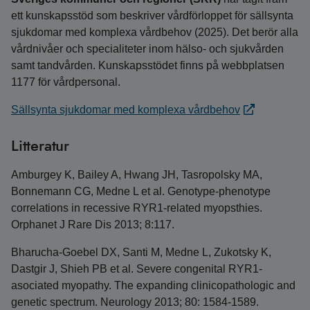
ett kunskapsstöd som beskriver vårdförloppet för sällsynta
sjukdomar med komplexa vårdbehov (2025). Det berör alla
vårdnivåer och specialiteter inom hälso- och sjukvården
samt tandvården. Kunskapsstödet finns på webbplatsen
1177 för vårdpersonal.
Sällsynta sjukdomar med komplexa vårdbehov
Litteratur
Amburgey K, Bailey A, Hwang JH, Tasropolsky MA,
Bonnemann CG, Medne L et al. Genotype-phenotype
correlations in recessive RYR1-related myopsthies.
Orphanet J Rare Dis 2013; 8:117.
Bharucha-Goebel DX, Santi M, Medne L, Zukotsky K,
Dastgir J, Shieh PB et al. Severe congenital RYR1-
asociated myopathy. The expanding clinicopathologic and
genetic spectrum. Neurology 2013; 80: 1584-1589.