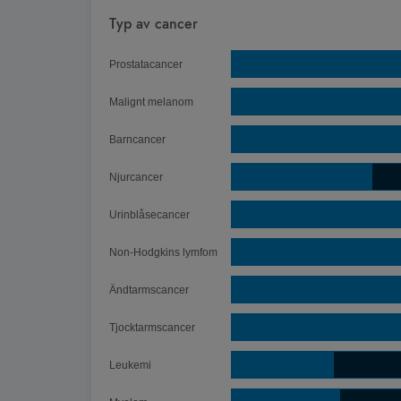
Diagram
Typ av cancer
Stapeldiagram med 2 serier.
Prostatacancer
Relativ femårsöverlevnad för män och kvinnor sam
Diagrammet visar Spann: 3,4 till 95,4.
Malignt melanom
Chart annotations summary
Barncancer
Njurcancer
Urinblåsecancer
Non-Hodgkins lymfom
Ändtarmscancer
Tjocktarmscancer
Leukemi