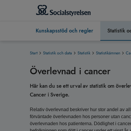
Kunskapsstöd och regler
Statistik 
Start
Statistik och data
Statistik
Statistikämnen
Ca
Överlevnad i cancer
Här kan du se ett urval av statistik om över
Cancer i Sverige.
Relativ överlevnad beskriver hur stor andel av a
förväntade överlevnaden hos personer utan cance
överlevnaden hos patienterna. Dödlighet i cance
befolkningen som dött i cancer under ett visst år