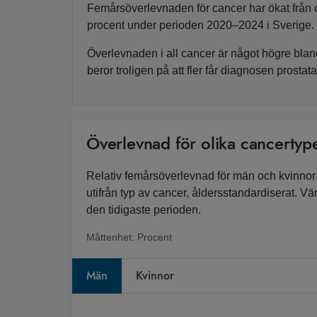
Femårsöverlevnaden för cancer har ökat från om
procent under perioden 2020–2024 i Sverige.
Överlevnaden i all cancer är något högre bla
beror troligen på att fler får diagnosen prosta
Överlevnad för olika cancertyp
Relativ femårsöverlevnad för män och kvinnor 
utifrån typ av cancer, åldersstandardiserat. V
den tidigaste perioden.
Måttenhet:
Procent
Män
Kvinnor