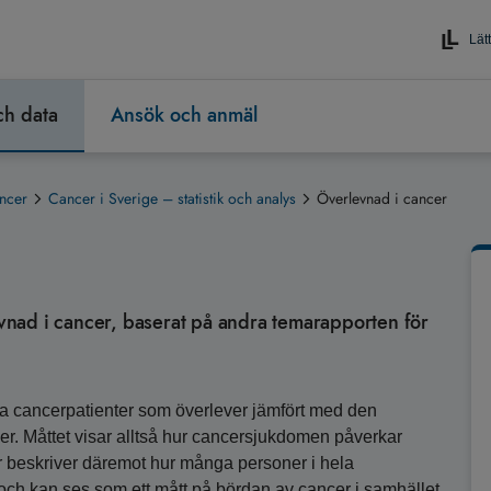
Lätt
och data
Ansök och anmäl
ncer
Cancer i Sverige – statistik och analys
Överlevnad i cancer
levnad i cancer, baserat på andra temarapporten för
lla cancerpatienter som överlever jämfört med den
r. Måttet visar alltså hur cancersjukdomen påverkar
r beskriver däremot hur många personer i hela
, och kan ses som ett mått på bördan av cancer i samhället.