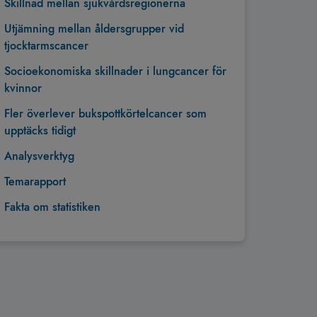
Skillnad mellan sjukvårdsregionerna
Utjämning mellan åldersgrupper vid
tjocktarmscancer
Socioekonomiska skillnader i lungcancer för
kvinnor
Fler överlever bukspottkörtelcancer som
upptäcks tidigt
Analysverktyg
Temarapport
Fakta om statistiken
Tillbaka till toppen