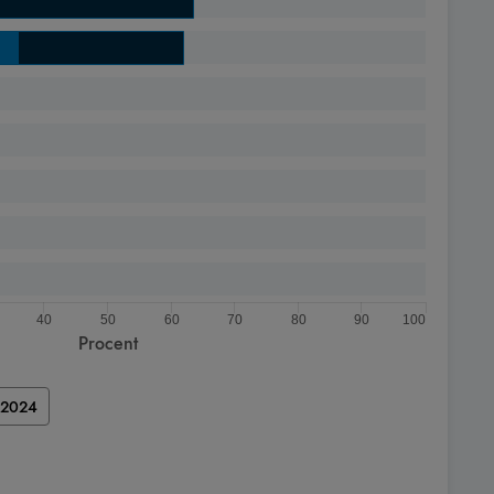
40
50
60
70
80
90
100
Procent
0–2024