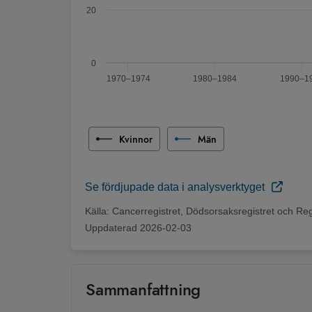
20
0
1970–1974
1980–1984
1990–1
Slut på interaktivt diagram
Kvinnor
Män
Se fördjupade data i analysverktyget
Källa:
Cancerregistret, Dödsorsaksregistret och Reg
Uppdaterad
2026-02-03
Sammanfattning