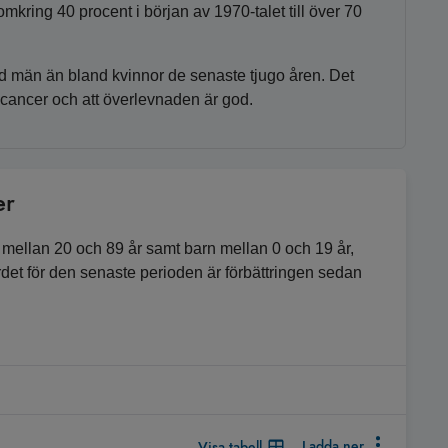
kring 40 procent i början av 1970-talet till över 70
nd män än bland kvinnor de senaste tjugo åren. Det
tacancer och att överlevnaden är god.
er
mellan 20 och 89 år samt barn mellan 0 och 19 år,
ärdet för den senaste perioden är förbättringen sedan
Ladda ner
Visa tabell