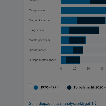
Myelom
Övrig cancer
Magsäckscancer
Lungcancer
Matstrupscancer
Hjärntumörer
Bukspottkörtelcancer
0
10
20
30
Slut på interaktivt diagram
1970–1974
Förbättring till 202
Se fördjupade data i analysverktyget