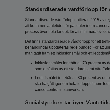
Standardiserade vårdförlopp för
Standardiserade vårdförlopp initieras 2015 av r
att korta ner väntetider för patienter inom canc
process över hela landet, för att minimera oviss
Det finns standardiserade vårdförlopp för ett trett
behandlingar uppdateras regelbundet. För att up
man tagit fram ett inklusionsmål och ett ledtidsmå
Inklusionsmålet innebär att 70 procent av 
som omfattas av ett standardiserat vårdförl
Ledtidsmålet innebär att 80 procent av de pa
ska ha gått igenom hela förloppet inom led
cancercentrum i samverkan.
Socialstyrelsen tar över Väntetid