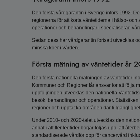
Den första vårdgarantin i Sverige införs 1992. D
regionerna för att korta väntetiderna i hälso- och
operationer och behandlingar i specialiserad vår
Sedan dess har vårdgarantin fortsatt utvecklas oc
minska köer i vården.
Första mätning av väntetider år 
Den första nationella mätningen av väntetider in
Kommuner och Regioner får ansvar för att följa må
uppföljningen utvecklas den nationella Väntetidsd
besök, behandlingar och operationer. Statistiken a
regioner och upptäcka områden där tillgänglighet
Under 2010- och 2020-talet utvecklas den nationel
annat i att fler ledtider börjar följas upp, att åte
standardiserade vårdförlopp för cancervård inkl