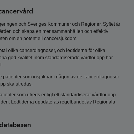
 cancervård
egeringen och Sveriges Kommuner och Regioner. Syftet är
ervården och skapa en mer sammanhållen och effektiv
heten om en potentiell cancersjukdom.
iotal olika cancerdiagnoser, och ledtiderna för olika
pnå god kvalitet inom standardiserade vårdförlopp har
l.
de patienter som insjuknar i någon av de cancerdiagnoser
opp ska utredas.
tienter som utreds enligt ett standardiserat vårdförlopp
tiden. Ledtiderna uppdateras regelbundet av Regionala
sdatabasen