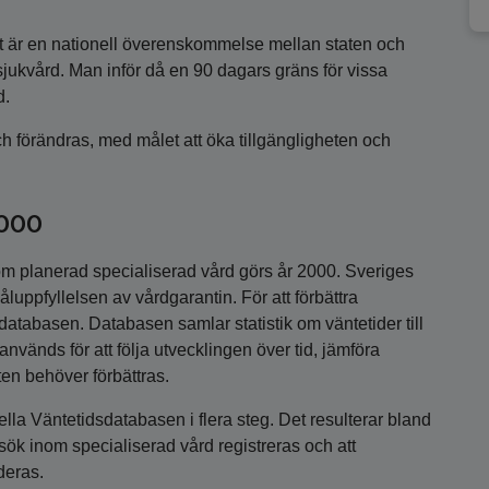
et är en nationell överenskommelse mellan staten och
 sjukvård. Man inför då en 90 dagars gräns för vissa
d.
h förändras, med målet att öka tillgängligheten och
2000
om planerad specialiserad vård görs år 2000. Sveriges
luppfyllelsen av vårdgarantin. För att förbättra
atabasen. Databasen samlar statistik om väntetider till
nvänds för att följa utvecklingen över tid, jämföra
en behöver förbättras.
la Väntetidsdatabasen i flera steg. Det resulterar bland
rbesök inom specialiserad vård registreras och att
uderas.