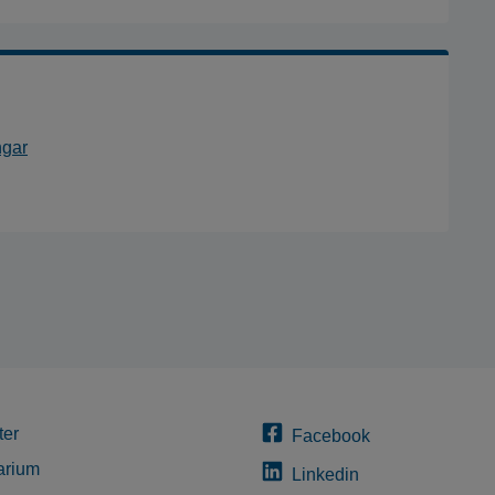
ngar
ter
Facebook
arium
Linkedin