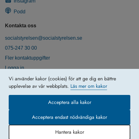
Instagram
Podd
Kontakta oss
socialstyrelsen@socialstyrelsen.se
075-247 30 00
Fler kontaktuppgifter
Logga in
Behandling av personuppgifter
Vi använder kakor (cookies) för att ge dig en bättre
upplevelse av vår webbplats.
Läs mer om kakor
Acceptera alla kakor
Acceptera endast nödvändiga kakor
Hantera kakor