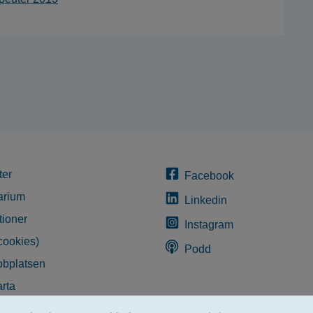
ter
Facebook
arium
Linkedin
tioner
Instagram
cookies)
Podd
bplatsen
rta
glighetsredogörelse