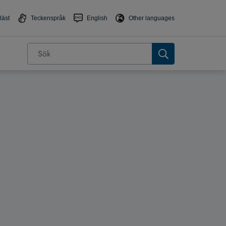
läst
Teckenspråk
English
Other languages