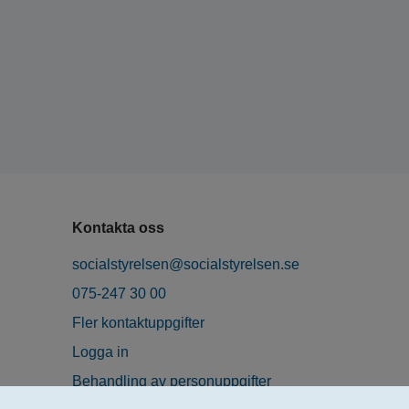
Kontakta oss
socialstyrelsen@socialstyrelsen.se
075-247 30 00
Fler kontaktuppgifter
Logga in
Behandling av personuppgifter