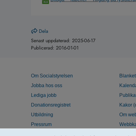
Dela
Senast uppdaterad:
2025-06-17
Publicerad:
2016-01-01
Om Socialstyrelsen
Blanket
Jobba hos oss
Kalend
Lediga jobb
Publika
Donationsregistret
Kakor (
Utbildning
Om web
Pressrum
Webbka
Nyhetsbrev
Tillgän