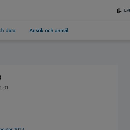
Lätt
och data
Ansök och anmäl
3
1-01
apeuter 2013