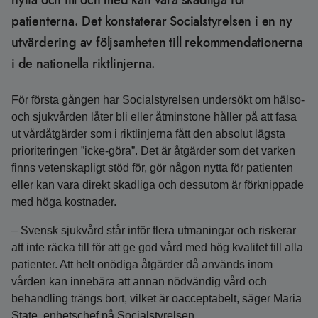
nytta och till och med kan vara skadliga för
patienterna. Det konstaterar Socialstyrelsen i en ny
utvärdering av följsamheten till rekommendationerna
i de nationella riktlinjerna.
För första gången har Socialstyrelsen undersökt om hälso-
och sjukvården låter bli eller åtminstone håller på att fasa
ut vårdåtgärder som i riktlinjerna fått den absolut lägsta
prioriteringen ”icke-göra”. Det är åtgärder som det varken
finns vetenskapligt stöd för, gör någon nytta för patienten
eller kan vara direkt skadliga och dessutom är förknippade
med höga kostnader.
– Svensk sjukvård står inför flera utmaningar och riskerar
att inte räcka till för att ge god vård med hög kvalitet till alla
patienter. Att helt onödiga åtgärder då används inom
vården kan innebära att annan nödvändig vård och
behandling trängs bort, vilket är oacceptabelt, säger Maria
State, enhetschef på Socialstyrelsen.