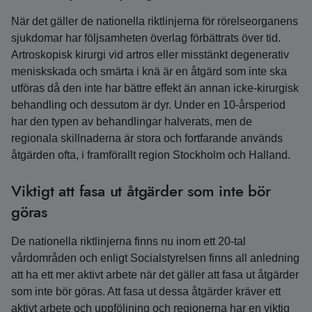
När det gäller de nationella riktlinjerna för rörelseorganens
sjukdomar har följsamheten överlag förbättrats över tid.
Artroskopisk kirurgi vid artros eller misstänkt degenerativ
meniskskada och smärta i knä är en åtgärd som inte ska
utföras då den inte har bättre effekt än annan icke-kirurgisk
behandling och dessutom är dyr. Under en 10-årsperiod
har den typen av behandlingar halverats, men de
regionala skillnaderna är stora och fortfarande används
åtgärden ofta, i framförallt region Stockholm och Halland.
Viktigt att fasa ut åtgärder som inte bör
göras
De nationella riktlinjerna finns nu inom ett 20-tal
vårdområden och enligt Socialstyrelsen finns all anledning
att ha ett mer aktivt arbete när det gäller att fasa ut åtgärder
som inte bör göras. Att fasa ut dessa åtgärder kräver ett
aktivt arbete och uppföljning och regionerna har en viktig