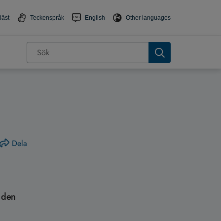
läst
Teckenspråk
English
Other languages
Dela
i den