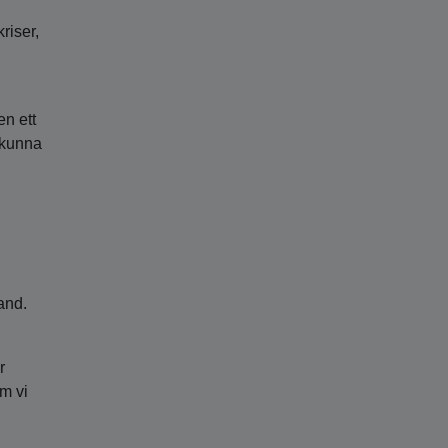
riser,
en ett
 kunna
and.
r
om vi