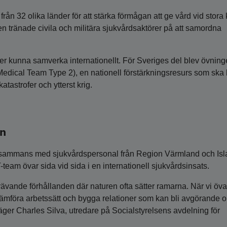
ån 32 olika länder för att stärka förmågan att ge vård vid stora k
n tränade civila och militära sjukvårdsaktörer på att samordna
urser kunna samverka internationellt. För Sveriges del blev övning
Medical Team Type 2), en nationell förstärkningsresurs som ska
atastrofer och ytterst krig.
en
llsammans med sjukvårdspersonal från Region Värmland och Isl
T-team övar sida vid sida i en internationell sjukvårdsinsats.
krävande förhållanden där naturen ofta sätter ramarna. När vi öva
, jämföra arbetssätt och bygga relationer som kan bli avgörande 
äger Charles Silva, utredare på Socialstyrelsens avdelning för