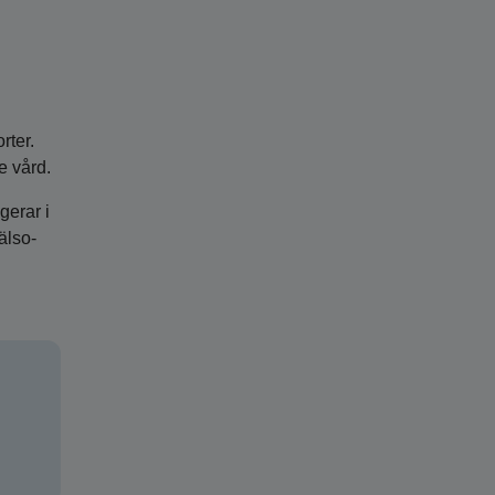
rter.
e vård.
gerar i
älso-