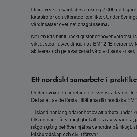
I förra veckan samlades omkring 2 000 deltagare fr
katastrofer och väpnade konflikter. Under övninge
vårdinsatser över nationsgränserna.
När en kris blir tillräckligt stor behöver vårdres
viktigt steg i utvecklingen av EMT2 (Emergency 
aktiveras och ge avancerad vård vid stora kriser, k
Ett nordiskt samarbete i praktik
Under övningen arbetade det svenska teamet ti
Det är ett av de första tillfällena där nordiska EM
– Island har lång erfarenhet av att arbeta under 
tillsammans får vi möjlighet att lära av varandra
någon gång behöver hjälpa varandra på riktigt, s
krisberedskap och civilt försvar.