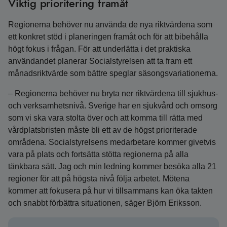
Viktig prioritering framåt
Regionerna behöver nu använda de nya riktvärdena som
ett konkret stöd i planeringen framåt och för att bibehålla
högt fokus i frågan. För att underlätta i det praktiska
användandet planerar Socialstyrelsen att ta fram ett
månadsriktvärde som bättre speglar säsongsvariationerna.
– Regionerna behöver nu bryta ner riktvärdena till sjukhus-
och verksamhetsnivå. Sverige har en sjukvård och omsorg
som vi ska vara stolta över och att komma till rätta med
vårdplatsbristen måste bli ett av de högst prioriterade
områdena. Socialstyrelsens medarbetare kommer givetvis
vara på plats och fortsätta stötta regionerna på alla
tänkbara sätt. Jag och min ledning kommer besöka alla 21
regioner för att på högsta nivå följa arbetet. Mötena
kommer att fokusera på hur vi tillsammans kan öka takten
och snabbt förbättra situationen, säger Björn Eriksson.