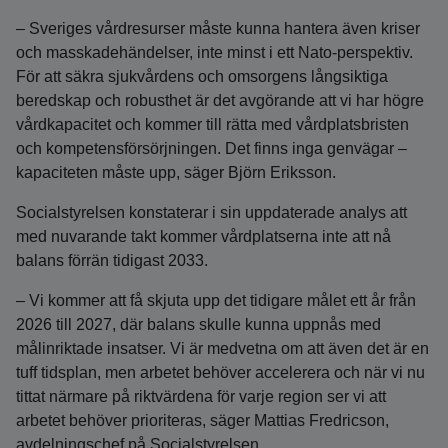
– Sveriges vårdresurser måste kunna hantera även kriser
och masskadehändelser, inte minst i ett Nato-perspektiv.
För att säkra sjukvårdens och omsorgens långsiktiga
beredskap och robusthet är det avgörande att vi har högre
vårdkapacitet och kommer till rätta med vårdplatsbristen
och kompetensförsörjningen. Det finns inga genvägar –
kapaciteten måste upp, säger Björn Eriksson.
Socialstyrelsen konstaterar i sin uppdaterade analys att
med nuvarande takt kommer vårdplatserna inte att nå
balans förrän tidigast 2033.
– Vi kommer att få skjuta upp det tidigare målet ett år från
2026 till 2027, där balans skulle kunna uppnås med
målinriktade insatser. Vi är medvetna om att även det är en
tuff tidsplan, men arbetet behöver accelerera och när vi nu
tittat närmare på riktvärdena för varje region ser vi att
arbetet behöver prioriteras, säger Mattias Fredricson,
avdelningschef på Socialstyrelsen.