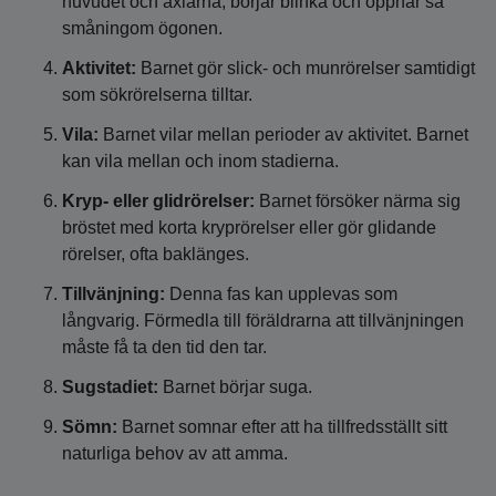
huvudet och axlarna, börjar blinka och öppnar så
småningom ögonen.
Aktivitet:
Barnet gör slick- och munrörelser samtidigt
som sökrörelserna tilltar.
Vila:
Barnet vilar mellan perioder av aktivitet. Barnet
kan vila mellan och inom stadierna.
Kryp- eller glidrörelser:
Barnet försöker närma sig
bröstet med korta kryprörelser eller gör glidande
rörelser, ofta baklänges.
Tillvänjning:
Denna fas kan upplevas som
långvarig. Förmedla till föräldrarna att tillvänjningen
måste få ta den tid den tar.
Sugstadiet:
Barnet börjar suga.
Sömn:
Barnet somnar efter att ha tillfredsställt sitt
naturliga behov av att amma.