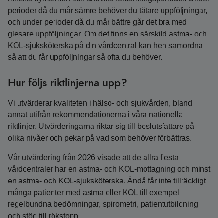
perioder då du mår sämre behöver du tätare uppföljningar,
och under perioder då du mår bättre går det bra med
glesare uppföljningar. Om det finns en särskild astma- och
KOL-sjuksköterska på din vårdcentral kan hen samordna
så att du får uppföljningar så ofta du behöver.
Hur följs riktlinjerna upp?
Vi utvärderar kvaliteten i hälso- och sjukvården, bland
annat utifrån rekommendationerna i våra nationella
riktlinjer. Utvärderingarna riktar sig till beslutsfattare på
olika nivåer och pekar på vad som behöver förbättras.
Vår utvärdering från 2026 visade att de allra flesta
vårdcentraler har en astma- och KOL-mottagning och minst
en astma- och KOL-sjuksköterska. Ändå får inte tillräckligt
många patienter med astma eller KOL till exempel
regelbundna bedömningar, spirometri, patientutbildning
och stöd till rökstopp.