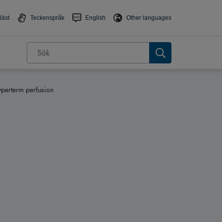
läst
Teckenspråk
English
Other languages
yperterm perfusion