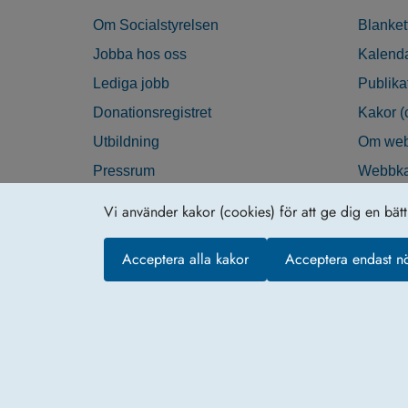
Om Socialstyrelsen
Blanket
Jobba hos oss
Kalend
Lediga jobb
Publika
Donationsregistret
Kakor (
Utbildning
Om web
Pressrum
Webbka
Nyhetsbrev
Tillgän
Vi använder kakor (cookies) för att ge dig en bät
Krisberedskap
Acceptera alla kakor
Acceptera endast n