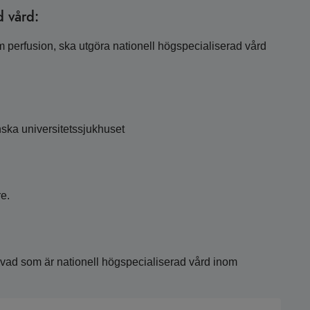
d vård:
rm perfusion, ska utgöra nationell högspecialiserad vård
ka universitetssjukhuset
re.
m vad som är nationell högspecialiserad vård inom