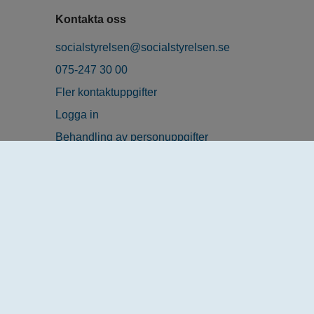
Kontakta oss
socialstyrelsen@socialstyrelsen.se
075-247 30 00
Fler kontaktuppgifter
Logga in
Behandling av personuppgifter