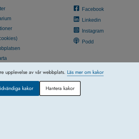
ter
Facebook
arium
Linkedin
tioner
Instagram
cookies)
Podd
bplatsen
rta
glighetsredogörelse
tre upplevelse av vår webbplats.
Läs mer om kakor
ödvändiga kakor
Hantera kakor