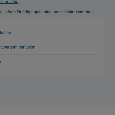
iserad vård
ts fram för årlig uppföljning inom tillståndsområdet.
fusion
d hyperterm perfusion
n