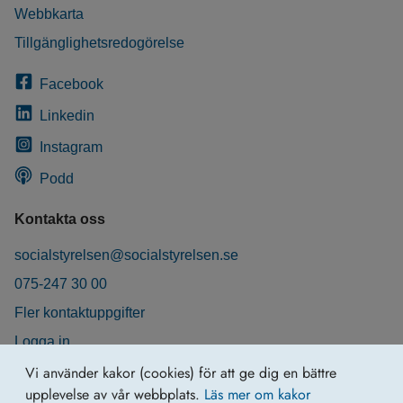
Webbkarta
Tillgänglighetsredogörelse
Facebook
Linkedin
Instagram
Podd
Kontakta oss
socialstyrelsen@socialstyrelsen.se
075-247 30 00
Fler kontaktuppgifter
Logga in
Behandling av personuppgifter
Vi använder kakor (cookies) för att ge dig en bättre
upplevelse av vår webbplats.
Läs mer om kakor