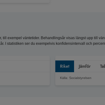
, till exempel väntetider. Behandlingsår visas längst upp till vän
ra år. I statistiken ser du exempelvis konfidensintervall och perc
Riket
Jämför
Ta
Källa:
Socialstyrelsen