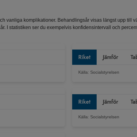
ch vanliga komplikationer. Behandlingsår visas längst upp till vä
ra år. I statistiken ser du exempelvis konfidensintervall och perc
Riket
Jämför
Ta
Källa:
Socialstyrelsen
Riket
Jämför
Ta
Källa:
Socialstyrelsen