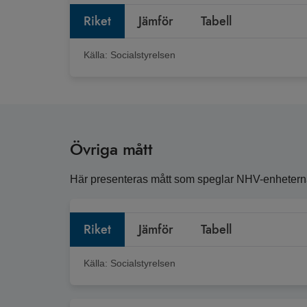
Riket
Jämför
Tabell
Källa:
Socialstyrelsen
Övriga mått
Här presenteras mått som speglar NHV-enheternas 
Riket
Jämför
Tabell
Källa:
Socialstyrelsen