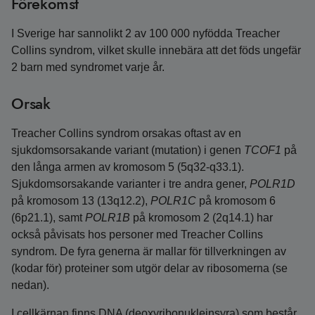
Förekomst
I Sverige har sannolikt 2 av 100 000 nyfödda Treacher
Collins syndrom, vilket skulle innebära att det föds ungefär
2 barn med syndromet varje år.
Orsak
Treacher Collins syndrom orsakas oftast av en
sjukdomsorsakande variant (mutation) i genen
TCOF1
på
den långa armen av kromosom 5 (5q32-q33.1).
Sjukdomsorsakande varianter i tre andra gener,
POLR1D
på kromosom 13 (13q12.2),
POLR1C
på kromosom 6
(6p21.1), samt
POLR1B
på kromosom 2 (2q14.1) har
också påvisats hos personer med Treacher Collins
syndrom. De fyra generna är mallar för tillverkningen av
(kodar för) proteiner som utgör delar av ribosomerna (se
nedan).
I cellkärnan finns DNA (deoxyribonukleinsyra) som består