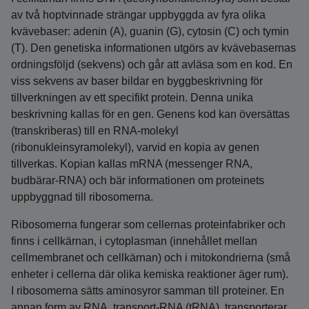
av två hoptvinnade strängar uppbyggda av fyra olika
kvävebaser: adenin (A), guanin (G), cytosin (C) och tymin
(T). Den genetiska informationen utgörs av kvävebasernas
ordningsföljd (sekvens) och går att avläsa som en kod. En
viss sekvens av baser bildar en byggbeskrivning för
tillverkningen av ett specifikt protein. Denna unika
beskrivning kallas för en gen. Genens kod kan översättas
(transkriberas) till en RNA-molekyl
(ribonukleinsyramolekyl), varvid en kopia av genen
tillverkas. Kopian kallas mRNA (messenger RNA,
budbärar-RNA) och bär informationen om proteinets
uppbyggnad till ribosomerna.
Ribosomerna fungerar som cellernas proteinfabriker och
finns i cellkärnan, i cytoplasman (innehållet mellan
cellmembranet och cellkärnan) och i mitokondrierna (små
enheter i cellerna där olika kemiska reaktioner äger rum).
I ribosomerna sätts aminosyror samman till proteiner. En
annan form av RNA, transport-RNA (tRNA), transporterar