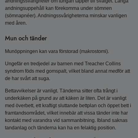
andningssvårigheter om tungan täpper till svalget. Långa
andningsuppehåll kan förekomma under sömnen
(sömnapnéer). Andningssvårigheterna minskar vanligen
med åren.
Mun och tänder
Munöppningen kan vara förstorad (makrostomi).
Ungefär en tredjedel av barnen med Treacher Collins
syndrom föds med gomspalt, vilket bland annat medför att
de har svårt att suga.
Bettavvikelser är vanligt. Tänderna sitter ofta trångt i
underkäken på grund av att käken är liten. Det är vanligt
med överbett, ett kraftigt sluttande bettplan och öppet bett i
framtandsområdet, vilket innebär att vissa tänder inte har
kontakt med varandra vid sammanbitning. Ibland saknas
tandanlag och tänderna kan ha en felaktig position.