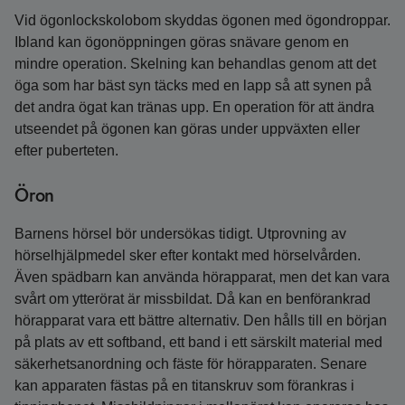
Vid ögonlockskolobom skyddas ögonen med ögondroppar.
Ibland kan ögonöppningen göras snävare genom en
mindre operation. Skelning kan behandlas genom att det
öga som har bäst syn täcks med en lapp så att synen på
det andra ögat kan tränas upp. En operation för att ändra
utseendet på ögonen kan göras under uppväxten eller
efter puberteten.
Öron
Barnens hörsel bör undersökas tidigt. Utprovning av
hörselhjälpmedel sker efter kontakt med hörselvården.
Även spädbarn kan använda hörapparat, men det kan vara
svårt om ytterörat är missbildat. Då kan en benförankrad
hörapparat vara ett bättre alternativ. Den hålls till en början
på plats av ett softband, ett band i ett särskilt material med
säkerhetsanordning och fäste för hörapparaten. Senare
kan apparaten fästas på en titanskruv som förankras i