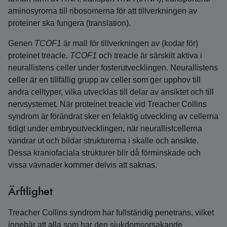
aminosyrorna till ribosomerna för att tillverkningen av
proteiner ska fungera (translation).
Genen
TCOF1
är mall för tillverkningen av (kodar för)
proteinet treacle.
TCOF1
och treacle är särskilt aktiva i
neurallistens celler under fosterutvecklingen. Neurallistens
celler är en tillfällig grupp av celler som ger upphov till
andra celltyper, vilka utvecklas till delar av ansiktet och till
nervsystemet. När proteinet treacle vid Treacher Collins
syndrom är förändrat sker en felaktig utveckling av cellerna
tidigt under embryoutvecklingen, när neurallistcellerna
vandrar ut och bildar strukturerna i skalle och ansikte.
Dessa kraniofaciala strukturer blir då förminskade och
vissa vävnader kommer delvis att saknas.
Ärftlighet
Treacher Collins syndrom har fullständig penetrans, vilket
innebär att alla som har den sjukdomsorsakande