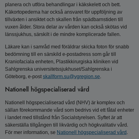
planera och utföra behandlingar i käkskelett och bett.
Käkortopederna har också ansvaret för uppföljning av
tillväxten i ansiktet och skallen från spädbarnstiden till
vuxen ålder. Stora delar av vården kan också skötas vid
länssjukhus, särskilt i de mindre komplicerade fallen.
Läkare kan i samråd med föräldrar skicka foton för snabb
bedömning till en särskild e-postadress som går till
Kraniofaciala enheten, Plastikkirurgiska kliniken vid
Sahlgrenska universitetssjukhuset/Sahlgrenska i
Göteborg, e-post
skallform.su@vgregion.se
.
Nationell högspecialiserad vård
Nationell högspecialiserad vård (NHV) är komplex och
sällan förekommande vård som bedrivs vid ett fåtal enheter
i landet med tillstånd från Socialstyrelsen. Syftet är att
säkerställa tillgången till likvärdig och högkvalitativ vård.
För mer information, se
Nationell högspecialiserad vård
.