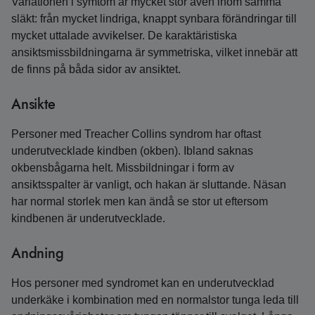
Variationen i symtom är mycket stor även inom samma
släkt: från mycket lindriga, knappt synbara förändringar till
mycket uttalade avvikelser. De karaktäristiska
ansiktsmissbildningarna är symmetriska, vilket innebär att
de finns på båda sidor av ansiktet.
Ansikte
Personer med Treacher Collins syndrom har oftast
underutvecklade kindben (okben). Ibland saknas
okbensbågarna helt. Missbildningar i form av
ansiktsspalter är vanligt, och hakan är sluttande. Näsan
har normal storlek men kan ändå se stor ut eftersom
kindbenen är underutvecklade.
Andning
Hos personer med syndromet kan en underutvecklad
underkäke i kombination med en normalstor tunga leda till