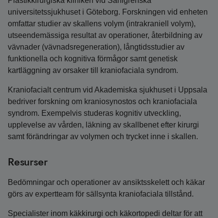
Plastikkirurgiska kliniken vid Sahlgrenska
universitetssjukhuset i Göteborg. Forskningen vid enheten
omfattar studier av skallens volym (intrakraniell volym),
utseendemässiga resultat av operationer, återbildning av
vävnader (vävnadsregeneration), långtidsstudier av
funktionella och kognitiva förmågor samt genetisk
kartläggning av orsaker till kraniofaciala syndrom.
Kraniofacialt centrum vid Akademiska sjukhuset i Uppsala
bedriver forskning om kraniosynostos och kraniofaciala
syndrom. Exempelvis studeras kognitiv utveckling,
upplevelse av vården, läkning av skallbenet efter kirurgi
samt förändringar av volymen och trycket inne i skallen.
Resurser
Bedömningar och operationer av ansiktsskelett och käkar
görs av expertteam för sällsynta kraniofaciala tillstånd.
Specialister inom käkkirurgi och käkortopedi deltar för att