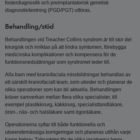
fosterdiagnostik och preimplantatorisk genetisk
diagnostik/testning (PGD/PGT) utföras.
Behandling/stöd
Behandlingen vid Treacher Collins syndrom är till stor del
kirurgisk och inriktas på att lindra symtomen, förebygga
medicinska komplikationer och kompensera för de
funktionsnedsättningar som syndromet leder till.
Alla barn med kraniofaciala missbildningar behandlas av
ett särskilt kraniofacialt team, som utreder och planerar de
olika operationer som kan bli aktuella. Behandlingen
kräver samverkan mellan flera olika specialister, till
exempel plastikkirurg, käkkirurg, specialisttandläkare,
öron-, näs- och halsläkare samt ögonläkare.
Operationerna syftar till både funktionella och
utseendemässiga korrigeringar och planeras utifrån varje
barns behov. Tidpunkten för de olika insatserna beror