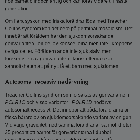
hos barnet blir dock ärftlig och kan föras vidare till nästa
generation.
Om flera syskon med friska föräldrar föds med Treacher
Collins syndrom kan det bero på germinal mosaicism. Det
innebär att föräldern har den sjukdomsorsakande
genvarianten i en del av könscellerna men inte i kroppens
övriga celler. Föräldern är då inte sjuk själv, men
förekomsten av genvarianten i könscellerna ökar
sannolikheten att på nytt få ett barn med sjukdomen.
Autosomal recessiv nedärvning
Treacher Collins syndrom som orsakas av genvarianter i
POLR1C
och vissa varianter i
POLR1D
nedärvs
autosomalt recessivt. Det innebär att båda föräldrarna är
friska bärare av en sjukdomsorsakande variant av en gen.
Vid varje graviditet med samma föräldrar är sannolikheten
25 procent att barnet får genvarianterna i dubbel
uppsättning (en från varje förälder). Barnet får då