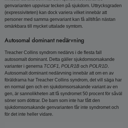
genvarianten uppvisar tecken på sjukdom. Uttrycksgraden
(expressiviteten) kan dock variera vilket innebär att
personer med samma genvariant kan få alltifrån nästan
omärkbara till mycket uttalade symtom.
Autosomal dominant nedärvning
Treacher Collins syndrom nedärvs i de flesta fall
autosomalt dominant. Detta gäller sjukdomsorsakande
varianter i generna
TCOF1, POLR1B
och
POLR1D
.
Autosomalt dominant nedärvning innebär att om en av
föräldrarna har Treacher Collins syndrom, det vill säga har
en normal gen och en sjukdomsorsakande variant av en
gen, är sannolikheten att få syndromet 50 procent för såväl
söner som döttrar. De barn som inte har fått den
sjukdomsorsakande genvarianten får inte syndromet och
för det inte heller vidare.