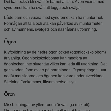
Det kan också bli svårt för barnet att äta. Även vuxna med
syndromet kan ha svårt att tugga och svälja.
Både barn och vuxna med syndromet kan ha muntorrhet.
Förmågan att tala och äta kan påverkas av muntorrheten
och av munnens, svalgets och näshålans utformning.
Ögon
Klyftbildning av de nedre ögonlocken (ögonlockskolobom)
är vanligt. Ögonlockskolobomet kan medföra att
ögonlocken inte sluter tätt vilket kan leda till uttorkning. Det
ger skador i form av ärr på hornhinnan. Ögonspringan lutar
nedåt mot sidorna och ögonen kan vara underutvecklade.
Skelning förekommer, liksom nedsatt syn.
Öron
Missbildningar av ytteröronen är vanliga (mikroti).
Örongången kan saknas och mellanörat kan vara