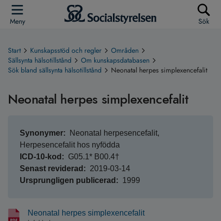
Meny
Sök
Start
Kunskapsstöd och regler
Områden
Sällsynta hälsotillstånd
Om kunskapsdatabasen
Sök bland sällsynta hälsotillstånd
Neonatal herpes simplexencefalit
Neonatal herpes simplexencefalit
Synonymer
Neonatal herpesencefalit,
Herpesencefalit hos nyfödda
ICD-10-kod
G05.1* B00.4†
Senast reviderad
2019-03-14
Ursprungligen publicerad
1999
Neonatal herpes simplexencefalit