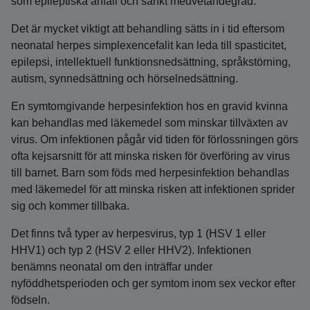
som epileptiska anfall och sänkt medvetandegrad.
Det är mycket viktigt att behandling sätts in i tid eftersom
neonatal herpes simplexencefalit kan leda till spasticitet,
epilepsi, intellektuell funktionsnedsättning, språkstörning,
autism, synnedsättning och hörselnedsättning.
En symtomgivande herpesinfektion hos en gravid kvinna
kan behandlas med läkemedel som minskar tillväxten av
virus. Om infektionen pågår vid tiden för förlossningen görs
ofta kejsarsnitt för att minska risken för överföring av virus
till barnet. Barn som föds med herpesinfektion behandlas
med läkemedel för att minska risken att infektionen sprider
sig och kommer tillbaka.
Det finns två typer av herpesvirus, typ 1 (HSV 1 eller
HHV1) och typ 2 (HSV 2 eller HHV2). Infektionen
benämns neonatal om den inträffar under
nyföddhetsperioden och ger symtom inom sex veckor efter
födseln.