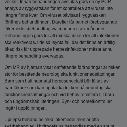
veckor. Innan behandlingen avslutas görs en ny PCR-
analys av ryggvätskan för att kontrollera att viruset inte
längre finns kvar. Om viruset påvisas i ryggvätskan
förlängs behandlingen. Därefter får barnet förebyggande
läkemedelsbehandling via munnen i sex månader.
Behandlingen görs för att minska risken för att infektionen
ska reaktiveras. I de sällsynta fall där det finns en ärftlig
ökad risk för upprepade herpesinfektioner måste ännu
längre behandling övervägas.
Om MR av hjärnan visar omfattande förändringar är risken
stor för bestående neurologiska funktionsnedsättningar.
Barn som haft neonatal herpesencefalit bör följas av
barnläkare som kan upptäcka tecken på neurologiska
funktionsnedsättningar och vid behov remittera till barn-
och ungdomshabiliteringen. Syn- och hörselkontroller
ingår i uppföljningen.
Epilepsi behandlas med läkemedel men är ofta
svårbehandlad. Hydrocefalus behandlas med en shunt.