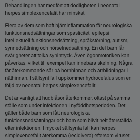
Behandlingen har medfört att dödligheten i neonatal
herpes simplexencefalit har minskat.
Flera av dem som haft hjärninflammation får neurologiska
funktionsnedsättningar som spasticitet, epilepsi,
intellektuell funktionsnedsättning, språkstörning, autism,
synnedsättning och hörselnedsättning. En del barn får
svårigheter att tolka synintryck. Även ögonmotoriken kan
påverkas, vilket till exempel kan innebära skelning. Några
får återkommande sår på hornhinnan och ärrbildningar i
näthinnan. I sällsynt fall uppkommer hydrocefalus som en
följd av neonatal herpes simplexencefalit.
Det är vanligt att hudblåsor återkommer, oftast på samma
ställe som under infektionen i nyföddhetsperioden. Det
gäller både barn som fått neurologiska
funktionsnedsättningar och barn som blivit helt återställda
efter infektionen. I mycket sällsynta fall kan herpes
simplexencefalit återkomma (recidivera) eftersom viruset