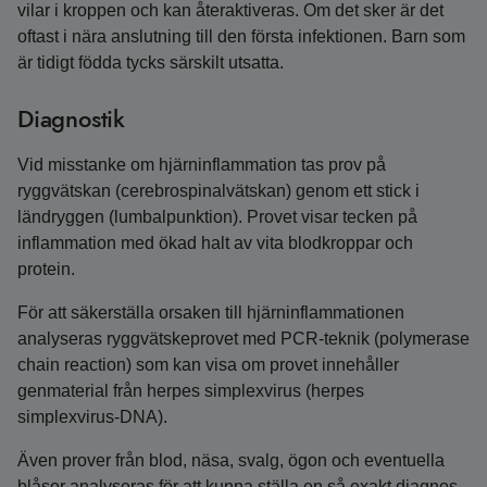
vilar i kroppen och kan återaktiveras. Om det sker är det
oftast i nära anslutning till den första infektionen. Barn som
är tidigt födda tycks särskilt utsatta.
Diagnostik
Vid misstanke om hjärninflammation tas prov på
ryggvätskan (cerebrospinalvätskan) genom ett stick i
ländryggen (lumbalpunktion). Provet visar tecken på
inflammation med ökad halt av vita blodkroppar och
protein.
För att säkerställa orsaken till hjärninflammationen
analyseras ryggvätskeprovet med PCR-teknik (polymerase
chain reaction) som kan visa om provet innehåller
genmaterial från herpes simplexvirus (herpes
simplexvirus-DNA).
Även prover från blod, näsa, svalg, ögon och eventuella
blåsor analyseras för att kunna ställa en så exakt diagnos