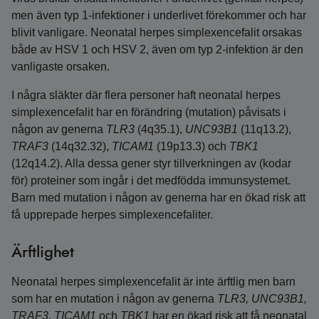
men även typ 1-infektioner i underlivet förekommer och har
blivit vanligare. Neonatal herpes simplexencefalit orsakas
både av HSV 1 och HSV 2, även om typ 2-infektion är den
vanligaste orsaken.
I några släkter där flera personer haft neonatal herpes
simplexencefalit har en förändring (mutation) påvisats i
någon av generna
TLR3
(4q35.1),
UNC93B1
(11q13.2),
TRAF3
(14q32.32),
TICAM1
(19p13.3) och
TBK1
(12q14.2). Alla dessa gener styr tillverkningen av (kodar
för) proteiner som ingår i det medfödda immunsystemet.
Barn med mutation i någon av generna har en ökad risk att
få upprepade herpes simplexencefaliter.
Ärftlighet
Neonatal herpes simplexencefalit är inte ärftlig men barn
som har en mutation i någon av generna
TLR3, UNC93B1,
TRAF3, TICAM1
och
TBK1
har en ökad risk att få neonatal