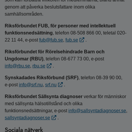
genom att påverka beslutsfattare inom olika
samhällsområden.
Riksförbundet FUB, för personer med intellektuell
funktionsnedsättning
, telefon 08-508 866 00, teletal 020-
22 11 44, e‑post
fub@fub.se
,
fub.se
.
Riksförbundet för Rörelsehindrade Barn och
Ungdomar (RBU)
, telefon 08‑677 73 00, e‑post
info@rbu.se
,
rbu.se
.
Synskadades Riksförbund (SRF)
, telefon 08-39 90 00,
e-post
info@srf.nu
,
srf.nu
.
Riksförbundet Sällsynta diagnoser
verkar för människor
med sällsynta hälsotillstånd och olika
funktionsnedsättningar, e‑post
info@sallsyntadiagnoser.se
,
sallsyntadiagnoser.se
.
Sociala nätverk