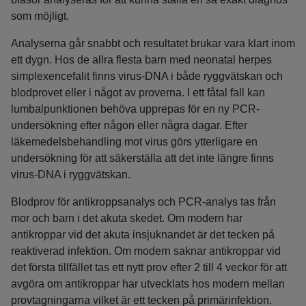
som möjligt.
Analyserna går snabbt och resultatet brukar vara klart inom
ett dygn. Hos de allra flesta barn med neonatal herpes
simplexencefalit finns virus-DNA i både ryggvätskan och
blodprovet eller i något av proverna. I ett fåtal fall kan
lumbalpunktionen behöva upprepas för en ny PCR-
undersökning efter någon eller några dagar. Efter
läkemedelsbehandling mot virus görs ytterligare en
undersökning för att säkerställa att det inte längre finns
virus-DNA i ryggvätskan.
Blodprov för antikroppsanalys och PCR-analys tas från
mor och barn i det akuta skedet. Om modern har
antikroppar vid det akuta insjuknandet är det tecken på
reaktiverad infektion. Om modern saknar antikroppar vid
det första tillfället tas ett nytt prov efter 2 till 4 veckor för att
avgöra om antikroppar har utvecklats hos modern mellan
provtagningarna vilket är ett tecken på primärinfektion.