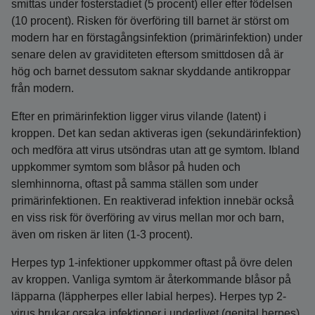
smittas under fosterstadiet (5 procent) eller efter födelsen
(10 procent). Risken för överföring till barnet är störst om
modern har en förstagångsinfektion (primärinfektion) under
senare delen av graviditeten eftersom smittdosen då är
hög och barnet dessutom saknar skyddande antikroppar
från modern.
Efter en primärinfektion ligger virus vilande (latent) i
kroppen. Det kan sedan aktiveras igen (sekundärinfektion)
och medföra att virus utsöndras utan att ge symtom. Ibland
uppkommer symtom som blåsor på huden och
slemhinnorna, oftast på samma ställen som under
primärinfektionen. En reaktiverad infektion innebär också
en viss risk för överföring av virus mellan mor och barn,
även om risken är liten (1-3 procent).
Herpes typ 1-infektioner uppkommer oftast på övre delen
av kroppen. Vanliga symtom är återkommande blåsor på
läpparna (läppherpes eller labial herpes). Herpes typ 2-
virus brukar orsaka infektioner i underlivet (genital herpes)