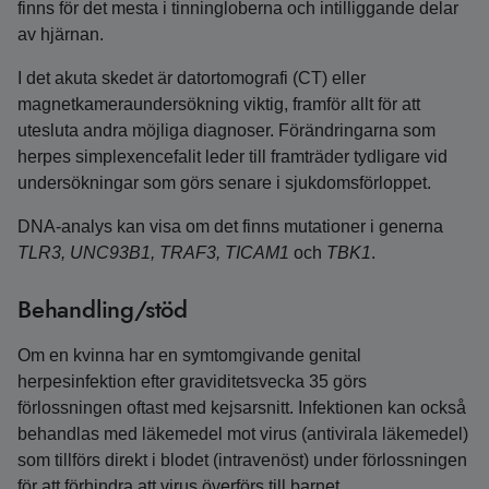
finns för det mesta i tinningloberna och intilliggande delar
av hjärnan.
I det akuta skedet är datortomografi (CT) eller
magnetkameraundersökning viktig, framför allt för att
utesluta andra möjliga diagnoser. Förändringarna som
herpes simplexencefalit leder till framträder tydligare vid
undersökningar som görs senare i sjukdomsförloppet.
DNA-analys kan visa om det finns mutationer i generna
TLR3, UNC93B1, TRAF3, TICAM1
och
TBK1
.
Behandling/stöd
Om en kvinna har en symtomgivande genital
herpesinfektion efter graviditetsvecka 35 görs
förlossningen oftast med kejsarsnitt. Infektionen kan också
behandlas med läkemedel mot virus (antivirala läkemedel)
som tillförs direkt i blodet (intravenöst) under förlossningen
för att förhindra att virus överförs till barnet.