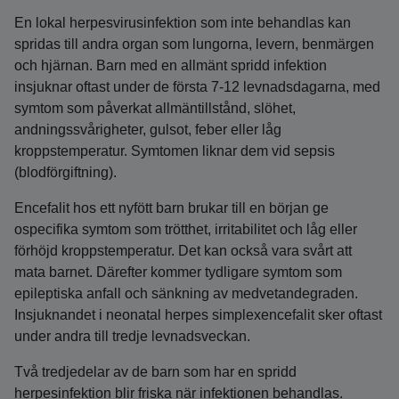
En lokal herpesvirusinfektion som inte behandlas kan
spridas till andra organ som lungorna, levern, benmärgen
och hjärnan. Barn med en allmänt spridd infektion
insjuknar oftast under de första 7-12 levnadsdagarna, med
symtom som påverkat allmäntillstånd, slöhet,
andningssvårigheter, gulsot, feber eller låg
kroppstemperatur. Symtomen liknar dem vid sepsis
(blodförgiftning).
Encefalit hos ett nyfött barn brukar till en början ge
ospecifika symtom som trötthet, irritabilitet och låg eller
förhöjd kroppstemperatur. Det kan också vara svårt att
mata barnet. Därefter kommer tydligare symtom som
epileptiska anfall och sänkning av medvetandegraden.
Insjuknandet i neonatal herpes simplexencefalit sker oftast
under andra till tredje levnadsveckan.
Två tredjedelar av de barn som har en spridd
herpesinfektion blir friska när infektionen behandlas.