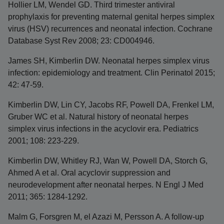
Hollier LM, Wendel GD. Third trimester antiviral
prophylaxis for preventing maternal genital herpes simplex
virus (HSV) recurrences and neonatal infection. Cochrane
Database Syst Rev 2008; 23: CD004946.
James SH, Kimberlin DW. Neonatal herpes simplex virus
infection: epidemiology and treatment. Clin Perinatol 2015;
42: 47-59.
Kimberlin DW, Lin CY, Jacobs RF, Powell DA, Frenkel LM,
Gruber WC et al. Natural history of neonatal herpes
simplex virus infections in the acyclovir era. Pediatrics
2001; 108: 223-229.
Kimberlin DW, Whitley RJ, Wan W, Powell DA, Storch G,
Ahmed A et al. Oral acyclovir suppression and
neurodevelopment after neonatal herpes. N Engl J Med
2011; 365: 1284-1292.
Malm G, Forsgren M, el Azazi M, Persson A. A follow-up