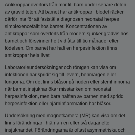
Antikroppar överförs från mor till barn under senare delen
av graviditeten. Att barnet har antikroppar i blodet räcker
därför inte för att fastställa diagnosen neonatal herpes
simplexencefalit hos barnet. Koncentrationen av
antikroppar som överförts från modern sjunker gradvis hos
barnet och försvinner helt vid åtta till tio månader efter
födelsen. Om barnet har haft en herpesinfektion finns
antikroppar hela livet.
Laboratorieundersökningar och röntgen kan visa om
infektionen har spridit sig till levern, benmärgen eller
lungorna. Om det finns blåsor på huden eller slemhinnorna
när barnet insjuknar ökar misstanken om neonatal
herpesinfektion, men bara hälften av barnen med spridd
herpesinfektion eller hjärninflammation har blåsor.
Undersökning med magnetkamera (MR) kan visa om det
finns förändringar i hjärnan en eller två dagar efter
insjuknandet. Förändringarna är oftast asymmetriska och