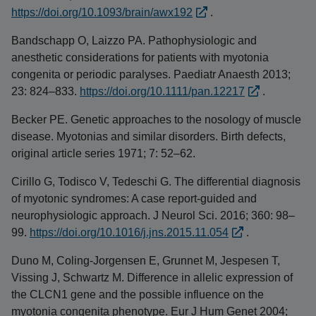
https://doi.org/10.1093/brain/awx192
.
Bandschapp O, Laizzo PA. Pathophysiologic and
anesthetic considerations for patients with myotonia
congenita or periodic paralyses. Paediatr Anaesth 2013;
23: 824–833.
https://doi.org/10.1111/pan.12217
.
Becker PE. Genetic approaches to the nosology of muscle
disease. Myotonias and similar disorders. Birth defects,
original article series 1971; 7: 52–62.
Cirillo G, Todisco V, Tedeschi G. The differential diagnosis
of myotonic syndromes: A case report-guided and
neurophysiologic approach. J Neurol Sci. 2016; 360: 98–
99.
https://doi.org/10.1016/j.jns.2015.11.054
.
Duno M, Coling-Jorgensen E, Grunnet M, Jespesen T,
Vissing J, Schwartz M. Difference in allelic expression of
the CLCN1 gene and the possible influence on the
myotonia congenita phenotype. Eur J Hum Genet 2004;