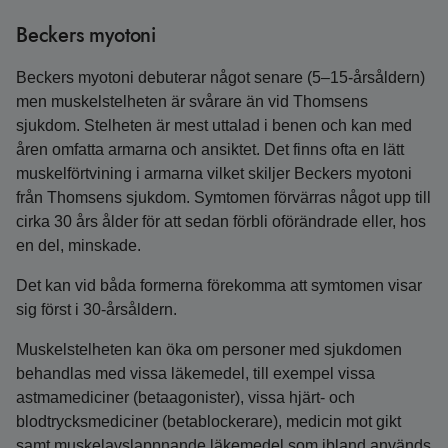
Beckers myotoni
Beckers myotoni debuterar något senare (5–15-årsåldern)
men muskelstelheten är svårare än vid Thomsens
sjukdom. Stelheten är mest uttalad i benen och kan med
åren omfatta armarna och ansiktet. Det finns ofta en lätt
muskelförtvining i armarna vilket skiljer Beckers myotoni
från Thomsens sjukdom. Symtomen förvärras något upp till
cirka 30 års ålder för att sedan förbli oförändrade eller, hos
en del, minskade.
Det kan vid båda formerna förekomma att symtomen visar
sig först i 30-årsåldern.
Muskelstelheten kan öka om personer med sjukdomen
behandlas med vissa läkemedel, till exempel vissa
astmamediciner (betaagonister), vissa hjärt- och
blodtrycksmediciner (betablockerare), medicin mot gikt
samt muskelavslappnande läkemedel som ibland används