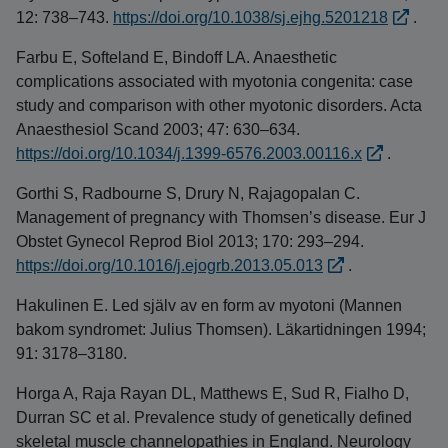
12: 738–743.
https://doi.org/10.1038/sj.ejhg.5201218
.
Farbu E, Softeland E, Bindoff LA. Anaesthetic
complications associated with myotonia congenita: case
study and comparison with other myotonic disorders. Acta
Anaesthesiol Scand 2003; 47: 630–634.
https://doi.org/10.1034/j.1399-6576.2003.00116.x
.
Gorthi S, Radbourne S, Drury N, Rajagopalan C.
Management of pregnancy with Thomsen’s disease. Eur J
Obstet Gynecol Reprod Biol 2013; 170: 293–294.
https://doi.org/10.1016/j.ejogrb.2013.05.013
.
Hakulinen E. Led själv av en form av myotoni (Mannen
bakom syndromet: Julius Thomsen). Läkartidningen 1994;
91: 3178–3180.
Horga A, Raja Rayan DL, Matthews E, Sud R, Fialho D,
Durran SC et al. Prevalence study of genetically defined
skeletal muscle channelopathies in England. Neurology