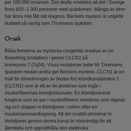
per 100 000 invånare. Det skulle innebära att det i Sverige
finns 600–1 000 personer med sjukdomen. Många av dem
har ännu inte fått rätt diagnos. Beckers myotoni är ungefär
dubbelt så vanlig som Thomsens sjukdom.
Orsak
Båda formerna av myotonia congenita orsakas av en
förändring (mutation) i genen
CLCN1
på
kromosom 7 (7q34). Vissa mutationer leder till Thomsens
sjukdom medan andra ger Beckers myotoni.
CLCN1
är en
mall för tillverkningen av (kodar för) kloridkanalprotein 1
(CLCN1) som är ett av de proteiner som ingår i
muskelfibrernas kloridjonkanaler. En kloridjonkanal
fungerar som en por i muskelfiberns membran som öppnar
sig och släpper in kloridjoner i cellen efter en
muskelsammandragning. Att det snabbt strömmar in
kloridjoner genom denna kanal är nödvändigt för att
återställa och upprätthålla den elektriska