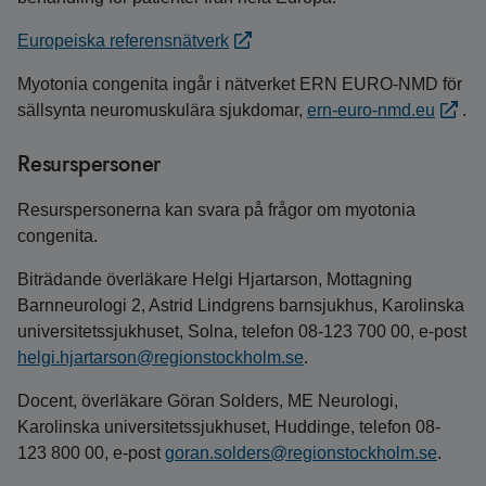
Europeiska referensnätverk
Myotonia congenita ingår i nätverket ERN EURO-NMD för
sällsynta neuromuskulära sjukdomar,
ern-euro-nmd.eu
.
Resurspersoner
Resurspersonerna kan svara på frågor om myotonia
congenita.
Biträdande överläkare Helgi Hjartarson, Mottagning
Barnneurologi 2, Astrid Lindgrens barnsjukhus, Karolinska
universitetssjukhuset, Solna, telefon 08-123 700 00, e-post
helgi.hjartarson@regionstockholm.se
.
Docent, överläkare Göran Solders, ME Neurologi,
Karolinska universitetssjukhuset, Huddinge, telefon 08-
123 800 00, e-post
goran.solders@regionstockholm.se
.