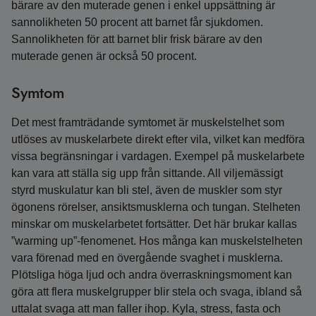
bärare av den muterade genen i enkel uppsättning är
sannolikheten 50 procent att barnet får sjukdomen.
Sannolikheten för att barnet blir frisk bärare av den
muterade genen är också 50 procent.
Symtom
Det mest framträdande symtomet är muskelstelhet som
utlöses av muskelarbete direkt efter vila, vilket kan medföra
vissa begränsningar i vardagen. Exempel på muskelarbete
kan vara att ställa sig upp från sittande. All viljemässigt
styrd muskulatur kan bli stel, även de muskler som styr
ögonens rörelser, ansiktsmusklerna och tungan. Stelheten
minskar om muskelarbetet fortsätter. Det här brukar kallas
”warming up”-fenomenet. Hos många kan muskelstelheten
vara förenad med en övergående svaghet i musklerna.
Plötsliga höga ljud och andra överraskningsmoment kan
göra att flera muskelgrupper blir stela och svaga, ibland så
uttalat svaga att man faller ihop. Kyla, stress, fasta och