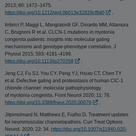
2013; 80: 1472–1475.
https://doi.org/10.1212/wnl.0b013e31828cf8d0
.
Imbrici P, Maggi L, Mangiatordi GF, Dinardo MM, Altamura
C, Brugnoni R et al. CLCN-1 mutations in myotonia
congenita patients: insights into molecular gating
mechanisms and genotype-phenotype correlation. J
Physiol 2015; 593: 4181–4199.
https://doi.org/10.1113/jp270358
.
Jeng CJ, Fu SJ, You CY, Peng YJ, Hsiao CT, Chen TY
et al. Defective gating and proteostasis of human ClC-1
chloride channel: molecular pathophysiology
of myotonia congenita. Front Neurol 2020; 11: 76.
https://doi.org/10.3389/fneur.2020.00076
.
Jitpimolmard N, Matthews E, Fialho D. Treatment updates
for neuromuscular channelopathies. Curr Treat Options
Neurol. 2020; 22: 34.
https://doi.org/10.1007/s11940-020-