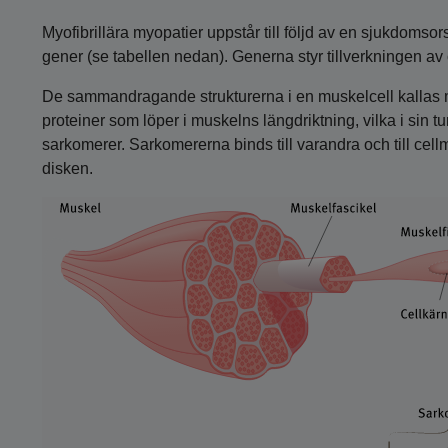
Myofibrillära myopatier uppstår till följd av en sjukdomsor
gener (se tabellen nedan). Generna styr tillverkningen av 
De sammandragande strukturerna i en muskelcell kallas my
proteiner som löper i muskelns längdriktning, vilka i sin
sarkomerer. Sarkomererna binds till varandra och till ce
disken.