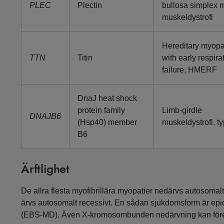
PLEC
Plectin
bullosa simplex 
muskel­dystrofi
Hereditary myopa
TTN
Titin
with early respira
failure, HMERF
DnaJ heat shock
protein family
Limb-girdle
DNAJB6
(Hsp40) member
muskeldystrofi, t
B6
Ärftlighet
De allra flesta myofibrillära myopatier nedärvs autosomal
ärvs autosomalt recessivt. En sådan sjukdomsform är epi
(EBS-MD). Även X-kromosombunden nedärvning kan för