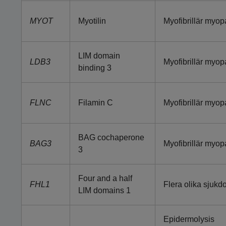
MYOT
Myotilin
Myofibrillär myopa
LIM domain
LDB3
Myofibrillär myopa
binding 3
FLNC
Filamin C
Myofibrillär myopa
BAG cochaperone
BAG3
Myofibrillär myopa
3
Four and a half
FHL1
Flera olika sjukd
LIM domains 1
Epidermolysis