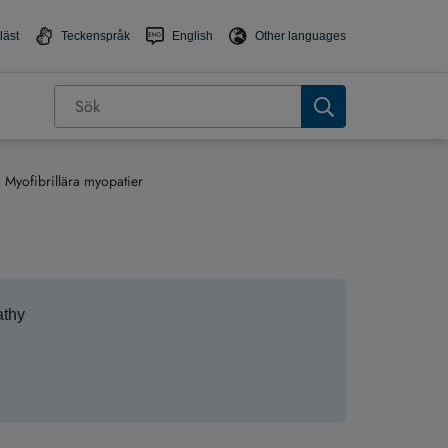
läst
Teckenspråk
English
Other languages
Myofibrillära myopatier
athy