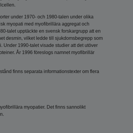
lcellen.
porter under 1970- och 1980-talen under olika
sk myopati med myofibrillära aggregat och
80-talet upptäckte en svensk forskar­grupp att en
et desmin, vilket ledde till sjukdomsbegrepp som
Under 1990-talet visade studier att det utöver
roteiner. År 1996 föreslogs namnet myofibrillär
stånd finns separata informationstexter om flera
ofibrillära myopatier. Det finns sannolikt
n.