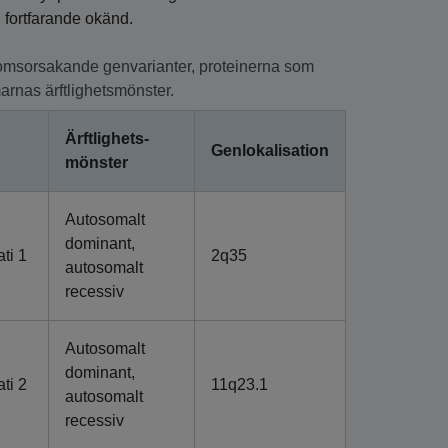
 fortfarande okänd.
domsorsakande genvarianter, proteinerna som
arnas ärftlighetsmönster.
Ärftlighets­
Genlokalisation
mönster
Autosomalt
dominant,
ti 1
2q35
autosomalt
recessiv
Autosomalt
dominant,
ti 2
11q23.1
autosomalt
recessiv