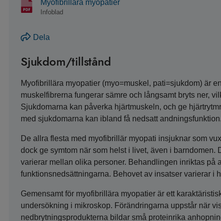
Myofibrillära myopatier
Infoblad
Dela
Sjukdom/tillstånd
Myofibrillära myopatier (myo=muskel, pati=sjukdom) är e
muskelfibrerna fungerar sämre och långsamt bryts ner, vilk
Sjukdomarna kan påverka hjärtmuskeln, och ge hjärtryt
med sjukdomarna kan ibland få nedsatt andningsfunktion
De allra flesta med myofibrillär myopati insjuknar som vu
dock ge symtom när som helst i livet, även i barndomen.
varierar mellan olika personer. Behandlingen inriktas på
funktionsnedsättningarna. Behovet av insatser varierar i
Gemensamt för myofibrillära myopatier är ett karaktäristi
undersökning i mikroskop. Förändringarna uppstår när vis
nedbrytningsprodukterna bildar små proteinrika anhopninga