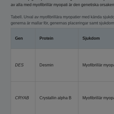
av alla med myofibrillär myopati är den genetiska orsaken
Tabell. Urval av myofibrillära myopatier med kända sjuk
generna är mallar för, genernas placeringar samt sjukdom
Gen
Protein
Sjukdom
DES
Desmin
Myofibrillär myopa
CRYAB
Crystallin alpha B
Myofibrillär myopa