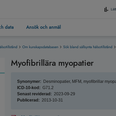
Lätt
och data
Ansök och anmäl
älsotillstånd
Om kunskapsdatabasen
Sök bland sällsynta hälsotillstånd
Myofibrillära myopatier
Synonymer
Desminopatier, MFM, myofibrillar myop
ICD-10-kod
G71.2
Senast reviderad
2023-09-29
Publicerad
2013-10-31