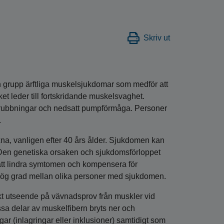
Skriv ut
n grupp ärftliga muskelsjukdomar som medför att
et leder till fortskridande muskelsvaghet.
mrubbningar och nedsatt pumpförmåga. Personer
.
xna, vanligen efter 40 års ålder. Sjukdomen kan
 Den genetiska orsaken och sjukdomsförloppet
 att lindra symtomen och kompensera för
 hög grad mellan olika personer med sjukdomen.
skt utseende på vävnadsprov från muskler vid
sa delar av muskelfibern bryts ner och
r (inlagringar eller inklusioner) samtidigt som