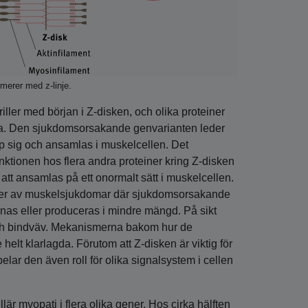
omerer med z-linje.
iller med början i Z-disken, och olika proteiner
erna. Den sjukdomsorsakande genvarianten leder
hop sig och ansamlas i muskelcellen. Det
nktionen hos flera andra proteiner kring Z-disken
tt ansamlas på ett onormalt sätt i muskelcellen.
typer av muskelsjukdomar där sjukdoms­orsakande
 saknas eller produceras i mindre mängd. På sikt
och bindväv. Mekanismerna bakom hur de
helt klarlagda. Förutom att Z-disken är viktig för
lar den även roll för olika signalsystem i cellen
lär myopati i flera olika gener. Hos cirka hälften