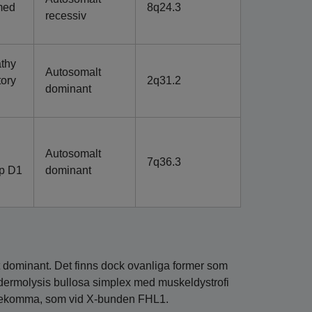
med
8q24.3
recessiv
thy
Autosomalt
tory
2q31.2
dominant
Autosomalt
7q36.3
yp D1
dominant
t dominant. Det finns dock ovanliga former som
dermolysis bullosa simplex med muskeldystrofi
ekomma, som vid X-bunden FHL1.