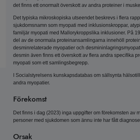
det finns ett onormalt överskott av andra proteiner i muske
Det typiska mikroskopiska utseendet beskrevs i flera rap
sjukdomsnamn som myopati med inklusionskroppar, atypi
familjär myopati med Mallorykroppslika inklusioner. På 19
del av de onormala proteinansamlingarna innehöll protein
desminrelaterade myopatier och desmininlagringsmyopati. 
desmin även finns ett överskott av flera andra specifika p
myopati som ett samlingsbegrepp.
I Socialstyrelsens kunskapsdatabas om sällsynta hälsotill
andra myopatier.
Förekomst
Det finns i dag (2023) inga uppgifter om förekomsten av my
personer med sjukdomen som ännu inte har fått diagnose
Orsak