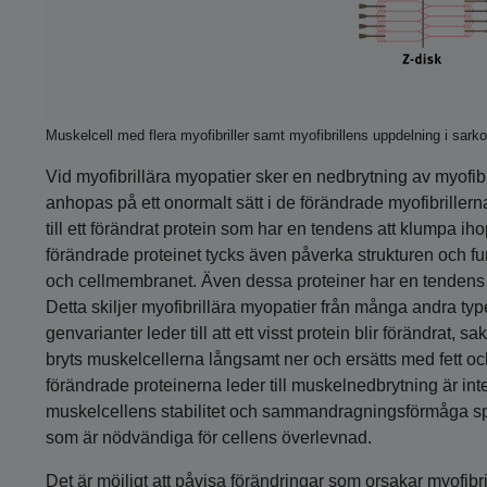
Muskelcell med flera myofibriller samt myofibrillens uppdelning i sark
Vid myofibrillära myopatier sker en nedbrytning av myofibr
anhopas på ett onormalt sätt i de förändrade myofibrill
till ett förändrat protein som har en tendens att klumpa i
förändrade proteinet tycks även påverka strukturen och fu
och cellmembranet. Även dessa proteiner har en tendens a
Detta skiljer myofibrillära myopatier från många andra 
genvarianter leder till att ett visst protein blir förändrat,
bryts muskelcellerna långsamt ner och ersätts med fett 
förändrade proteinerna leder till muskelnedbrytning är inte 
muskelcellens stabilitet och samman­dragnings­förmåga spe
som är nödvändiga för cellens överlevnad.
Det är möjligt att påvisa förändringar som orsakar myofibril