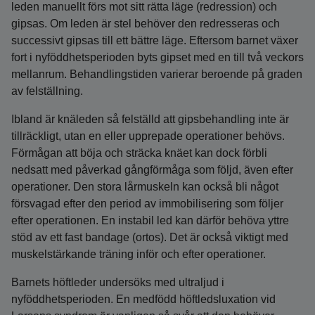
leden manuellt förs mot sitt rätta läge (redression) och
gipsas. Om leden är stel behöver den redresseras och
successivt gipsas till ett bättre läge. Eftersom barnet växer
fort i nyföddhetsperioden byts gipset med en till två veckors
mellanrum. Behandlingstiden varierar beroende på graden
av felställning.
Ibland är knäleden så felställd att gipsbehandling inte är
tillräckligt, utan en eller upprepade operationer behövs.
Förmågan att böja och sträcka knäet kan dock förbli
nedsatt med påverkad gångförmåga som följd, även efter
operationer. Den stora lårmuskeln kan också bli något
försvagad efter den period av immobilisering som följer
efter operationen. En instabil led kan därför behöva yttre
stöd av ett fast bandage (ortos). Det är också viktigt med
muskelstärkande träning inför och efter operationer.
Barnets höftleder undersöks med ultraljud i
nyföddhetsperioden. En medfödd höftledsluxation vid