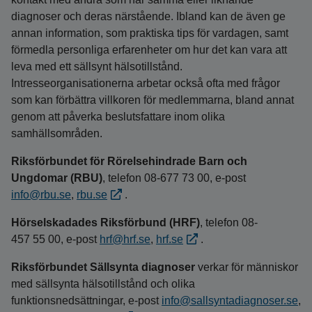
diagnoser och deras närstående. Ibland kan de även ge
annan information, som praktiska tips för vardagen, samt
förmedla personliga erfarenheter om hur det kan vara att
leva med ett sällsynt hälsotillstånd.
Intresseorganisationerna arbetar också ofta med frågor
som kan förbättra villkoren för medlemmarna, bland annat
genom att påverka beslutsfattare inom olika
samhällsområden.
Riksförbundet för Rörelsehindrade Barn och
Ungdomar (RBU)
, telefon 08‑677 73 00, e‑post
info@rbu.se
,
rbu.se
.
Hörselskadades Riksförbund (HRF)
, telefon 08-
457 55 00, e-post
hrf@hrf.se
,
hrf.se
.
Riksförbundet Sällsynta diagnoser
verkar för människor
med sällsynta hälsotillstånd och olika
funktionsnedsättningar, e‑post
info@sallsyntadiagnoser.se
,