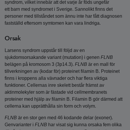
syndrom, vilket innebär att det varje år föds ungefär
ett barn med syndromet i Sverige. Sannolikt finns det
personer med tillståndet som ännu inte har fått diagnosen
fastställd eftersom symtomen kan vara lindriga.
Orsak
Larsens syndrom uppstår till följd av en
sjukdomsorsakande variant (mutation) i genen
FLNB
belägen på kromosom 3 (3p14.3).
FLNB
är en mall för
tillverkningen av (kodar för) proteinet filamin B. Proteinet
finns i kroppens alla vävnader och har flera viktiga
funktioner. Cellernas inre skelett består främst av
aktinmolekyler som är fästade vid cellmembranets
proteiner med hjälp av filamin B. Filamin B gör därmed att
cellerna kan upprätthålla sin form och volym.
FLNB
är en stor gen med 46 kodande delar (exoner).
Genvarianter i
FLNB
har visat sig kunna orsaka fem olika