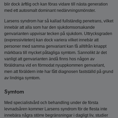
blir dock ärftlig och kan föras vidare till nästa generation
med ett autosmalt dominant nedärvningsmönster.
Larsens syndrom har så kallad fullständig penetrans, vilket
innebär att alla som har den sjukdomsorsakande
genvarianten uppvisar tecken på sjukdom. Uttrycksgraden
(expressiviteten) kan dock variera vilket innebär att
personer med samma genvariant kan få alltifrån knappt
märkbara till mycket påtagliga symtom. Sannolikt är det
vanligt att genvarianten ändå finns hos någon av
föräldrarna vid en förmodat nyuppkommen genvariant,
men att föräldern inte har fått diagnosen fastställd på grund
av lindriga symtom.
Symtom
Med specialistvård och behandling under de första
levnadsåren kommer Larsens syndrom för de flesta inte
innebära några större begränsningar i dagligt liv, studier