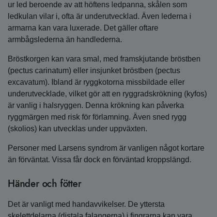
ur led beroende av att höftens ledpanna, skålen som
ledkulan vilar i, ofta är underutvecklad. Även lederna i
armarna kan vara luxerade. Det gäller oftare
armbågslederna än handlederna.
Bröstkorgen kan vara smal, med framskjutande bröstben
(pectus carinatum) eller insjunket bröstben (pectus
excavatum). Ibland är ryggkotorna missbildade eller
underutvecklade, vilket gör att en ryggradskrökning (kyfos)
är vanlig i halsryggen. Denna krökning kan påverka
ryggmärgen med risk för förlamning. Även sned rygg
(skolios) kan utvecklas under uppväxten.
Personer med Larsens syndrom är vanligen något kortare
än förväntat. Vissa får dock en förväntad kroppslängd.
Händer och fötter
Det är vanligt med handavvikelser. De yttersta
skelettdelarna (distala falangerna) i fingrarna kan vara