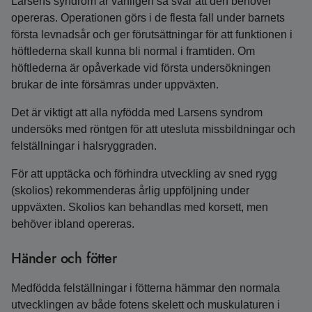
Larsens syndrom är vanligen så svår att den behöver
opereras. Operationen görs i de flesta fall under barnets
första levnadsår och ger förutsättningar för att funktionen i
höftlederna skall kunna bli normal i framtiden. Om
höftlederna är opåverkade vid första undersökningen
brukar de inte försämras under uppväxten.
Det är viktigt att alla nyfödda med Larsens syndrom
undersöks med röntgen för att utesluta missbildningar och
felställningar i halsryggraden.
För att upptäcka och förhindra utveckling av sned rygg
(skolios) rekommenderas årlig uppföljning under
uppväxten. Skolios kan behandlas med korsett, men
behöver ibland opereras.
Händer och fötter
Medfödda felställningar i fötterna hämmar den normala
utvecklingen av både fotens skelett och muskulaturen i