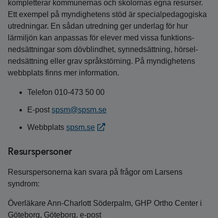
kompletterar kommunernas och skolornas egna resurser.
Ett exempel på myndighetens stöd är specialpedagogiska
utredningar. En sådan utredning ger underlag för hur
lärmiljön kan anpassas för elever med vissa funktions­
nedsättningar som döv­blindhet, syn­nedsättning, hörsel­
nedsättning eller grav språk­störning. På myndighetens
webbplats finns mer information.
Telefon 010-473 50 00
E-post
spsm@spsm.se
Webbplats
spsm.se
Resurspersoner
Resurspersonerna kan svara på frågor om Larsens
syndrom:
Överläkare Ann-Charlott Söderpalm, GHP Ortho Center i
Göteborg, Göteborg, e-post