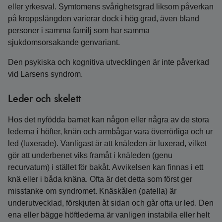
eller yrkesval. Symtomens svårighetsgrad liksom påverkan
på kroppslängden varierar dock i hög grad, även bland
personer i samma familj som har samma
sjukdomsorsakande genvariant.
Den psykiska och kognitiva utvecklingen är inte påverkad
vid Larsens syndrom.
Leder och skelett
Hos det nyfödda barnet kan någon eller några av de stora
lederna i höfter, knän och armbågar vara överrörliga och ur
led (luxerade). Vanligast är att knäleden är luxerad, vilket
gör att underbenet viks framåt i knäleden (genu
recurvatum) i stället för bakåt. Avvikelsen kan finnas i ett
knä eller i båda knäna. Ofta är det detta som först ger
misstanke om syndromet. Knäskålen (patella) är
underutvecklad, förskjuten åt sidan och går ofta ur led. Den
ena eller bägge höftlederna är vanligen instabila eller helt