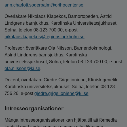
ann.charlott.soderpalm@orthocenter.se
.
Överläkare Nikolaos Kiapekos, Barnortopeden, Astrid
Lindgrens barnjukhus, Karolinska Universitetssjukhuset,
Solna, telefon 08-123 700 00, e-post
nikolaos.kiapekos@regionstockholm.se
.
Professor, överläkare Ola Nilsson, Barnendokrinologi,
Astrid Lindgrens barnsjukhus, Karolinska
universitetssjukhuset, Solna, telefon 08-123 700 00, e‑post
ola.nilsson@ki.se
.
Docent, överläkare Giedre Grigelioniene, Klinisk genetik,
Karolinska universitetssjukhuset, Solna, telefon 08‑123
756 26, e-post
giedre.grigelioniene@ki.se
.
Intresseorganisationer
Många intresseorganisationer kan hjälpa till att förmedla
kontakt med andra som har samma eller liknande