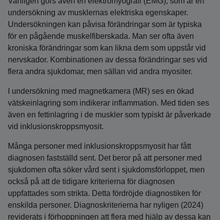
Vanligen görs även en elektromyografi (EMG), som är en
undersökning av musklernas elektriska egenskaper.
Undersökningen kan påvisa förändringar som är typiska
för en pågående muskelfiberskada. Man ser ofta även
kroniska förändringar som kan likna dem som uppstår vid
nervskador. Kombinationen av dessa förändringar ses vid
flera andra sjukdomar, men sällan vid andra myositer.
I undersökning med magnetkamera (MR) ses en ökad
vätskeinlagring som indikerar inflammation. Med tiden ses
även en fettinlagring i de muskler som typiskt är påverkade
vid inklusionskroppsmyosit.
Många personer med inklusionskroppsmyosit har fått
diagnosen fastställd sent. Det beror på att personer med
sjukdomen ofta söker vård sent i sjukdomsförloppet, men
också på att de tidigare kriterierna för diagnosen
uppfattades som strikta. Detta fördröjde diagnostiken för
enskilda personer. Diagnoskriterierna har nyligen (2024)
reviderats i förhoppningen att flera med hjälp av dessa kan