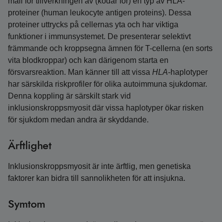
mall för tillverkningen av (kodar för) en typ av HLA-
proteiner (human leukocyte antigen proteins). Dessa
proteiner uttrycks på cellernas yta och har viktiga
funktioner i immunsystemet. De presenterar selektivt
främmande och kroppsegna ämnen för T-cellerna (en sorts
vita blodkroppar) och kan därigenom starta en
försvarsreaktion. Man känner till att vissa
HLA
-haplotyper
har särskilda riskprofiler för olika autoimmuna sjukdomar.
Denna koppling är särskilt stark vid
inklusionskroppsmyosit där vissa haplotyper ökar risken
för sjukdom medan andra är skyddande.
Ärftlighet
Inklusionskroppsmyosit är inte ärftlig, men genetiska
faktorer kan bidra till sannolikheten för att insjukna.
Symtom