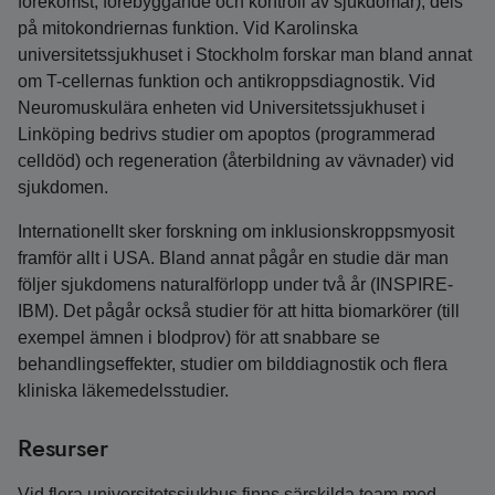
förekomst, förebyggande och kontroll av sjukdomar), dels
på mitokondriernas funktion. Vid Karolinska
universitetssjukhuset i Stockholm forskar man bland annat
om T-cellernas funktion och antikroppsdiagnostik. Vid
Neuromuskulära enheten vid Universitetssjukhuset i
Linköping bedrivs studier om apoptos (programmerad
celldöd) och regeneration (återbildning av vävnader) vid
sjukdomen.
Internationellt sker forskning om inklusionskroppsmyosit
framför allt i USA. Bland annat pågår en studie där man
följer sjukdomens naturalförlopp under två år (INSPIRE-
IBM). Det pågår också studier för att hitta biomarkörer (till
exempel ämnen i blodprov) för att snabbare se
behandlingseffekter, studier om bilddiagnostik och flera
kliniska läkemedelsstudier.
Resurser
Vid flera universitetssjukhus finns särskilda team med