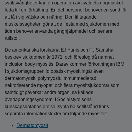
sväljsvårigheter kan en operation av svalgets ringmuskel
leda till en förbättring. En del personer behöver en sond för
att få i sig vätska och näring. Den tilltagande
muskelsvagheten gör att de flesta med sjukdomen med
tiden behöver använda gånghjälpmedel och senare
rullstol.
De amerikanska forskarna EJ Yunis och FJ Samaha
beskrev sjukdomen år 1971, och föreslog då namnet
inclusion body myositis. Därav kommer förkortningen IBM.
I sjukdomsgruppen idiopatisk myosit ingår även
dermatomyosit, polymyosit, immunmedierad
nekrotiserande myopati och flera myositsjukdomar som
samtidigt påverkar andra organ, så kallade
överlappningssyndrom. I Socialstyrelsens
kunskapsdatabas om sällsynta hälsotillstånd finns
separata informationstexter om följande myositer:
Dermatomyosit