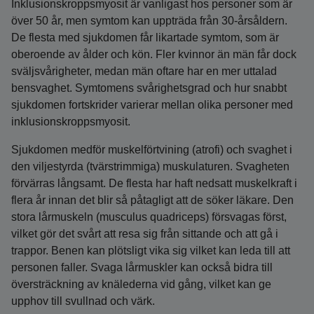
Inklusionskroppsmyosit är vanligast hos personer som är
över 50 år, men symtom kan uppträda från 30-årsåldern.
De flesta med sjukdomen får likartade symtom, som är
oberoende av ålder och kön. Fler kvinnor än män får dock
sväljsvårigheter, medan män oftare har en mer uttalad
bensvaghet. Symtomens svårighetsgrad och hur snabbt
sjukdomen fortskrider varierar mellan olika personer med
inklusionskroppsmyosit.
Sjukdomen medför muskelförtvining (atrofi) och svaghet i
den viljestyrda (tvärstrimmiga) muskulaturen. Svagheten
förvärras långsamt. De flesta har haft nedsatt muskelkraft i
flera år innan det blir så påtagligt att de söker läkare. Den
stora lårmuskeln (musculus quadriceps) försvagas först,
vilket gör det svårt att resa sig från sittande och att gå i
trappor. Benen kan plötsligt vika sig vilket kan leda till att
personen faller. Svaga lårmuskler kan också bidra till
översträckning av knälederna vid gång, vilket kan ge
upphov till svullnad och värk.