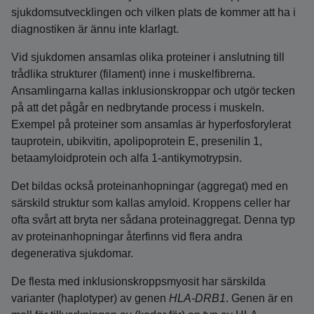
sjukdomsutvecklingen och vilken plats de kommer att ha i
diagnostiken är ännu inte klarlagt.
Vid sjukdomen ansamlas olika proteiner i anslutning till
trådlika strukturer (filament) inne i muskelfibrerna.
Ansamlingarna kallas inklusionskroppar och utgör tecken
på att det pågår en nedbrytande process i muskeln.
Exempel på proteiner som ansamlas är hyperfosforylerat
tauprotein, ubikvitin, apolipoprotein E, presenilin 1,
betaamyloidprotein och alfa 1-antikymotrypsin.
Det bildas också proteinanhopningar (aggregat) med en
särskild struktur som kallas amyloid. Kroppens celler har
ofta svårt att bryta ner sådana proteinaggregat. Denna typ
av proteinanhopningar återfinns vid flera andra
degenerativa sjukdomar.
De flesta med inklusionskroppsmyosit har särskilda
varianter (haplotyper) av genen
HLA-DRB1
. Genen är en