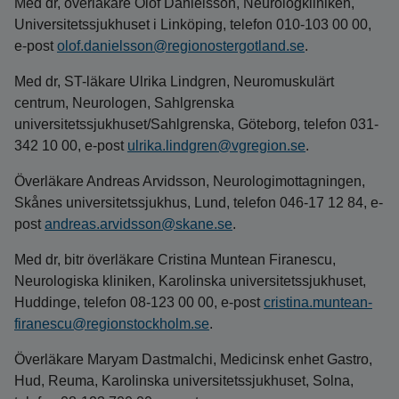
Med dr, överläkare Olof Danielsson, Neurologkliniken,
Universitetssjukhuset i Linköping, telefon 010-103 00 00,
e-post
olof.danielsson@regionostergotland.se
.
Med dr, ST-läkare Ulrika Lindgren, Neuromuskulärt
centrum, Neurologen, Sahlgrenska
universitetssjukhuset/Sahlgrenska, Göteborg, telefon 031-
342 10 00, e-post
ulrika.lindgren@vgregion.se
.
Överläkare Andreas Arvidsson, Neurologimottagningen,
Skånes universitetssjukhus, Lund, telefon 046-17 12 84, e-
post
andreas.arvidsson@skane.se
.
Med dr, bitr överläkare Cristina Muntean Firanescu,
Neurologiska kliniken, Karolinska universitetssjukhuset,
Huddinge, telefon 08-123 00 00, e-post
cristina.muntean-
firanescu@regionstockholm.se
.
Överläkare Maryam Dastmalchi, Medicinsk enhet Gastro,
Hud, Reuma, Karolinska universitetssjukhuset, Solna,