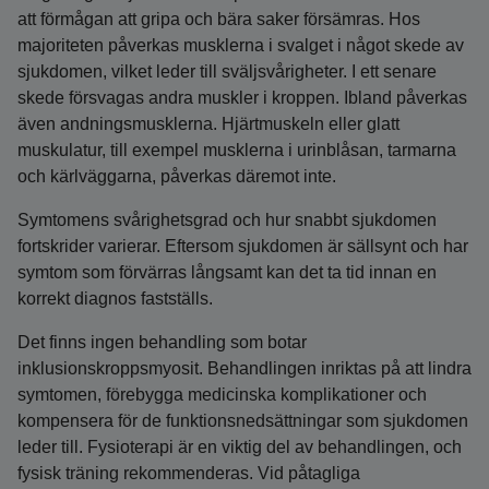
att förmågan att gripa och bära saker försämras. Hos
majoriteten påverkas musklerna i svalget i något skede av
sjukdomen, vilket leder till sväljsvårigheter. I ett senare
skede försvagas andra muskler i kroppen. Ibland påverkas
även andningsmusklerna. Hjärtmuskeln eller glatt
muskulatur, till exempel musklerna i urinblåsan, tarmarna
och kärlväggarna, påverkas däremot inte.
Symtomens svårighetsgrad och hur snabbt sjukdomen
fortskrider varierar. Eftersom sjukdomen är sällsynt och har
symtom som förvärras långsamt kan det ta tid innan en
korrekt diagnos fastställs.
Det finns ingen behandling som botar
inklusionskroppsmyosit. Behandlingen inriktas på att lindra
symtomen, förebygga medicinska komplikationer och
kompensera för de funktionsnedsättningar som sjukdomen
leder till. Fysioterapi är en viktig del av behandlingen, och
fysisk träning rekommenderas. Vid påtagliga