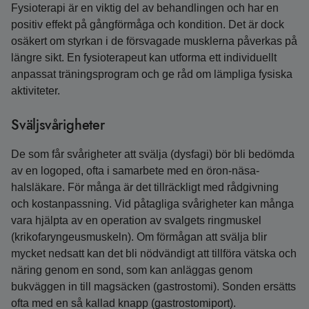
Fysioterapi är en viktig del av behandlingen och har en
positiv effekt på gångförmåga och kondition. Det är dock
osäkert om styrkan i de försvagade musklerna påverkas på
längre sikt. En fysioterapeut kan utforma ett individuellt
anpassat träningsprogram och ge råd om lämpliga fysiska
aktiviteter.
Sväljsvårigheter
De som får svårigheter att svälja (dysfagi) bör bli bedömda
av en logoped, ofta i samarbete med en öron-näsa-
halsläkare. För många är det tillräckligt med rådgivning
och kostanpassning. Vid påtagliga svårigheter kan många
vara hjälpta av en operation av svalgets ringmuskel
(krikofaryngeusmuskeln). Om förmågan att svälja blir
mycket nedsatt kan det bli nödvändigt att tillföra vätska och
näring genom en sond, som kan anläggas genom
bukväggen in till magsäcken (gastrostomi). Sonden ersätts
ofta med en så kallad knapp (gastrostomiport).