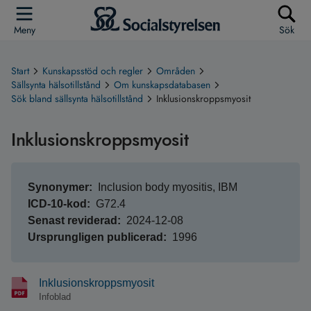
Meny
Sök
Start
Kunskapsstöd och regler
Områden
Sällsynta hälsotillstånd
Om kunskapsdatabasen
Sök bland sällsynta hälsotillstånd
Inklusionskroppsmyosit
Inklusionskroppsmyosit
Synonymer
Inclusion body myositis, IBM
ICD-10-kod
G72.4
Senast reviderad
2024-12-08
Ursprungligen publicerad
1996
Inklusionskroppsmyosit
Infoblad