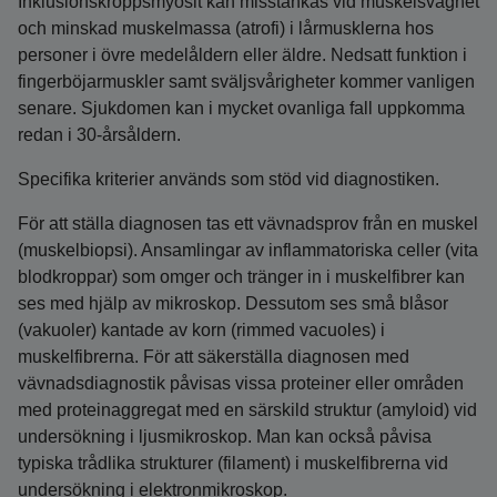
Inklusionskroppsmyosit kan misstänkas vid muskelsvaghet
och minskad muskelmassa (atrofi) i lårmusklerna hos
personer i övre medelåldern eller äldre. Nedsatt funktion i
fingerböjarmuskler samt sväljsvårigheter kommer vanligen
senare. Sjukdomen kan i mycket ovanliga fall uppkomma
redan i 30-årsåldern.
Specifika kriterier används som stöd vid diagnostiken.
För att ställa diagnosen tas ett vävnadsprov från en muskel
(muskelbiopsi). Ansamlingar av inflammatoriska celler (vita
blodkroppar) som omger och tränger in i muskelfibrer kan
ses med hjälp av mikroskop. Dessutom ses små blåsor
(vakuoler) kantade av korn (rimmed vacuoles) i
muskelfibrerna. För att säkerställa diagnosen med
vävnadsdiagnostik påvisas vissa proteiner eller områden
med proteinaggregat med en särskild struktur (amyloid) vid
undersökning i ljusmikroskop. Man kan också påvisa
typiska trådlika strukturer (filament) i muskelfibrerna vid
undersökning i elektronmikroskop.