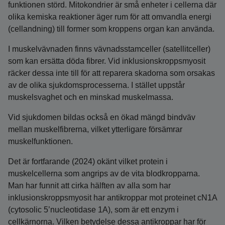
funktionen störd. Mitokondrier är små enheter i cellerna där
olika kemiska reaktioner äger rum för att omvandla energi
(cellandning) till former som kroppens organ kan använda.
I muskelvävnaden finns vävnadsstamceller (satellitceller)
som kan ersätta döda fibrer. Vid inklusionskroppsmyosit
räcker dessa inte till för att reparera skadorna som orsakas
av de olika sjukdomsprocesserna. I stället uppstår
muskelsvaghet och en minskad muskelmassa.
Vid sjukdomen bildas också en ökad mängd bindväv
mellan muskelfibrerna, vilket ytterligare försämrar
muskelfunktionen.
Det är fortfarande (2024) okänt vilket protein i
muskelcellerna som angrips av de vita blodkropparna.
Man har funnit att cirka hälften av alla som har
inklusionskroppsmyosit har antikroppar mot proteinet cN1A
(cytosolic 5’nucleotidase 1A), som är ett enzym i
cellkärnorna. Vilken betydelse dessa antikroppar har för