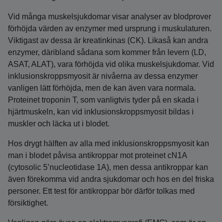
Vid många muskelsjukdomar visar analyser av blodprover
förhöjda värden av enzymer med ursprung i muskulaturen.
Viktigast av dessa är kreatinkinas (CK). Likaså kan andra
enzymer, däribland sådana som kommer från levern (LD,
ASAT, ALAT), vara förhöjda vid olika muskelsjukdomar. Vid
inklusionskroppsmyosit är nivåerna av dessa enzymer
vanligen lätt förhöjda, men de kan även vara normala.
Proteinet troponin T, som vanligtvis tyder på en skada i
hjärtmuskeln, kan vid inklusionskroppsmyosit bildas i
muskler och läcka ut i blodet.
Hos drygt hälften av alla med inklusionskroppsmyosit kan
man i blodet påvisa antikroppar mot proteinet cN1A
(cytosolic 5’nucleotidase 1A), men dessa antikroppar kan
även förekomma vid andra sjukdomar och hos en del friska
personer. Ett test för antikroppar bör därför tolkas med
försiktighet.