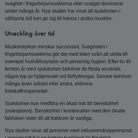
svaghet i fingerböjarmusklerna eller svalget dominerar
under många år. Nya studier har visat att sjukdomen i
sällsynta fall kan ge sig till känna i andra muskler.
Utveckling över tid
Muskelstyrkan minskar successivt. Svagheten i
fingerböjarmusklerna gör det med tiden svårt att sköta till
exempel hushållssysslor och personlig hygien. Efter tio till
femton år med sjukdomen behöver de flesta använda
någon typ av hjälpmedel vid förflyttningar. Senare behöver
många även rullstol eller andra, eldrivna
fortskaffningsmedel.
Sjukdomen kan medföra en ökad risk för benskörhet
(osteoporos). Benskörhet i kombination med den ökade
fallrisken leder till att frakturer är vanliga.
Nya studier visar att personer med inklusionskroppsmyosit
i genomsnitt har en kortare livslängd än förväntat.