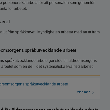
e personer ska arbeta för att personalen som genomför
nta för arbetet.
ravet
eta utifrån språkkravet. Myndigheten arbetar med att ta fram
dreomsorgens språkutvecklande arbete
ens språkutvecklande arbete ger stöd till äldreomsorgens
rbetet som en del i det systematiska kvalitetsarbetet.
r äldreomsorgens språkutvecklande arbete
Visa mer