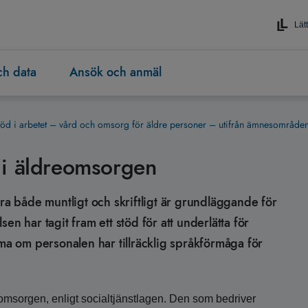
Lätt
och data
Ansök och anmäl
töd i arbetet – vård och omsorg för äldre personer – utifrån ämnesområde
 i äldreomsorgen
 både muntligt och skriftligt är grundläggande för
en har tagit fram ett stöd för att underlätta för
 om personalen har tillräcklig språkförmåga för
eomsorgen, enligt socialtjänstlagen. Den som bedriver