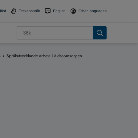
läst
Teckenspråk
English
Other languages
n
Språkutvecklande arbete i äldreomsorgen