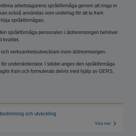
döma arbetstagarens språkförmåga genom att ringa in
 kan också användas som underlag för att ta fram
t höja språkförmågan.
 den språkförmåga personalen i äldreomsorgen behöver
 kvalitet.
ngar och verksamhetsutvecklare inom äldreomsorgen.
 för undersköterskor. I stödet anges den språkförmåga
tagits fram och formulerats delvis med hjälp av GERS,
 bedömning och utveckling
Visa mer