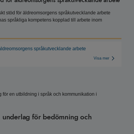
töd för äldreomsorgens språkutvecklande arbete
skt stöd för äldreomsorgens språkutvecklande arbete
nas språkliga kompetens kopplad till arbete inom
r äldreomsorgens språkutvecklande arbete
Visa mer
g för en utbildning i språk och kommunikation i
 underlag för bedömning och