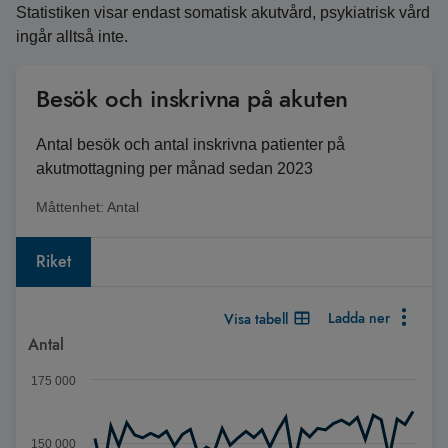
Statistiken visar endast somatisk akutvård, psykiatrisk vård
ingår alltså inte.
Besök och inskrivna på akuten
Antal besök och antal inskrivna patienter på
akutmottagning per månad sedan 2023
Måttenhet:
Antal
Riket
Ladda ner
Visa tabell
Diagram
Antal
Diagram med upp till 2 serier. När det finns flera serier kan d
175 000
Antal besök och antal inskrivna patienter på akutmottagning
Diagrammet visar Spann: 46151 till 162590.
150 000