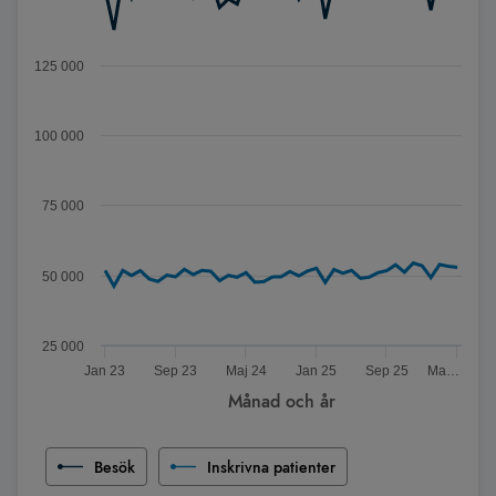
125 000
100 000
75 000
50 000
25 000
Jan 23
Sep 23
Maj 24
Jan 25
Sep 25
Maj 26
Månad och år
Slut på interaktivt diagram
Besök
Inskrivna patienter