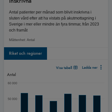
inskrivna
Antal patienter per månad som blivit inskrivna i
sluten vård efter att ha vistats på akutmottagning i
Sverige i mer eller mindre än fyra timmar, från 2023
och framåt
Måttenhet:
Antal
Riket och regioner
Ladda ner
Visa tabell
Diagram
Antal
Stapeldiagram med 22 serier.
60 000
Diagrammet visar Spann: 16617 till 53663.
50 000