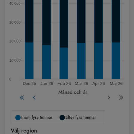
40 000
30 000
20 000
10 000
0
Dec 25
Jan 26
Feb 26
Mar 26
Apr 26
Maj 26
Månad och år
Slut på interaktivt diagram
Inom fyra timmar
Efter fyra timmar
Välj region