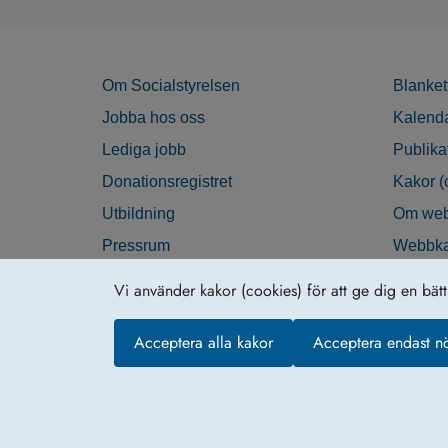
Om Socialstyrelsen
Blanket
Jobba hos oss
Kalend
Lediga jobb
Publika
Donationsregistret
Kakor (
Utbildning
Om web
Pressrum
Webbka
Nyhetsbrev
Tillgän
Vi använder kakor (cookies) för att ge dig en bät
Krisberedskap
Acceptera alla kakor
Acceptera endast n