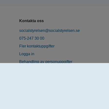
Kontakta oss
socialstyrelsen@socialstyrelsen.se
075-247 30 00
Fler kontaktuppgifter
Logga in
Behandling av personuppgifter