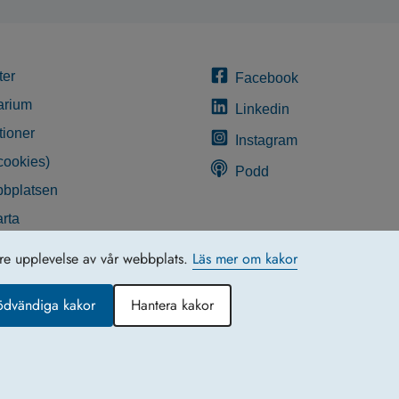
ter
Facebook
arium
Linkedin
tioner
Instagram
cookies)
Podd
bplatsen
rta
glighetsredogörelse
tre upplevelse av vår webbplats.
Läs mer om kakor
ödvändiga kakor
Hantera kakor