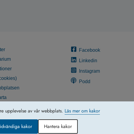
ter
Facebook
arium
Linkedin
tioner
Instagram
cookies)
Podd
bplatsen
rta
glighetsredogörelse
tre upplevelse av vår webbplats.
Läs mer om kakor
ödvändiga kakor
Hantera kakor