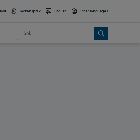
läst
Teckenspråk
English
Other languages