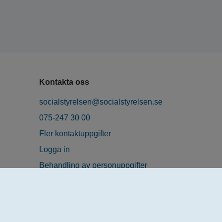
Kontakta oss
socialstyrelsen@socialstyrelsen.se
075-247 30 00
Fler kontaktuppgifter
Logga in
Behandling av personuppgifter