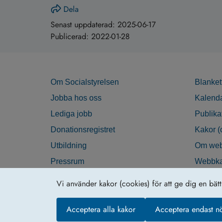
Dela
Senast uppdaterad:
2025-06-17
Publicerad:
2022-01-28
Om Socialstyrelsen
Blanket
Jobba hos oss
Kalend
Lediga jobb
Publika
Donationsregistret
Kakor (
Utbildning
Om web
Pressrum
Webbka
Nyhetsbrev
Tillgän
Vi använder kakor (cookies) för att ge dig en bät
Krisberedskap
Acceptera alla kakor
Acceptera endast n