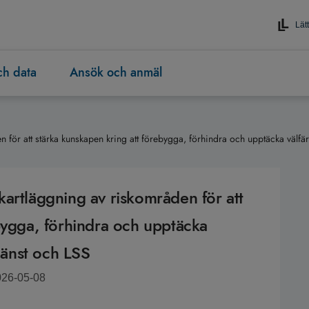
Lätt
och data
Ansök och anmäl
för att stärka kunskapen kring att förebygga, förhindra och upptäcka välfär
artläggning av riskområden för att
bygga, förhindra och upptäcka
tjänst och LSS
026-05-08