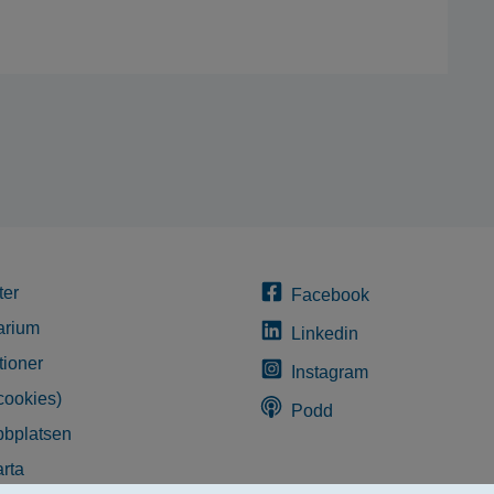
ter
Facebook
arium
Linkedin
tioner
Instagram
cookies)
Podd
bplatsen
rta