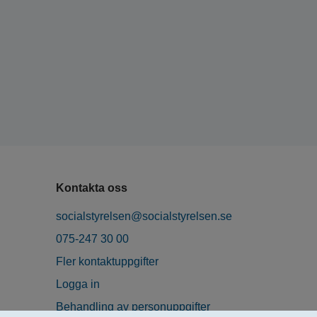
Kontakta oss
socialstyrelsen@socialstyrelsen.se
075-247 30 00
Fler kontaktuppgifter
Logga in
Behandling av personuppgifter