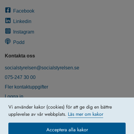
Facebook
Linkedin
Instagram
Podd
Kontakta oss
socialstyrelsen@socialstyrelsen.se
075-247 30 00
Fler kontaktuppgifter
Logga in
Behandling av personuppgifter
Vi använder kakor (cookies) för att ge dig en bättre
upplevelse av vår webbplats.
Läs mer om kakor
Acceptera alla kakor