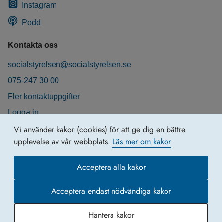
Instagram
Podd
Kontakta oss
socialstyrelsen@socialstyrelsen.se
075-247 30 00
Fler kontaktuppgifter
Logga in
Behandling av personuppgifter
Vi använder kakor (cookies) för att ge dig en bättre
upplevelse av vår webbplats.
Läs mer om kakor
Acceptera alla kakor
Acceptera endast nödvändiga kakor
Hantera kakor