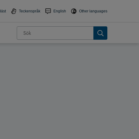
läst
Teckenspråk
English
Other languages