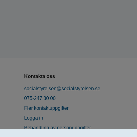
Kontakta oss
socialstyrelsen@socialstyrelsen.se
075-247 30 00
Fler kontaktuppgifter
Logga in
Behandling av personuppgifter