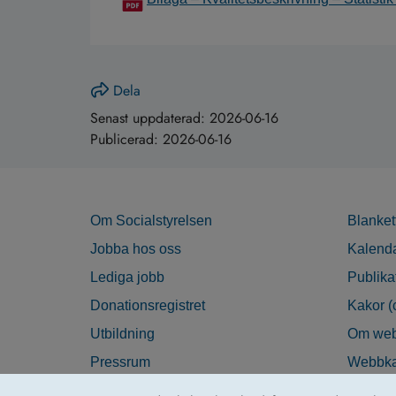
Dela
Senast uppdaterad:
2026-06-16
Publicerad:
2026-06-16
Om Socialstyrelsen
Blanket
Jobba hos oss
Kalend
Lediga jobb
Publika
Donationsregistret
Kakor (
Utbildning
Om web
Pressrum
Webbka
Nyhetsbrev
Tillgän