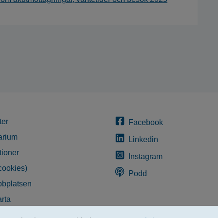
ter
Facebook
arium
Linkedin
tioner
Instagram
cookies)
Podd
bplatsen
rta
glighetsredogörelse