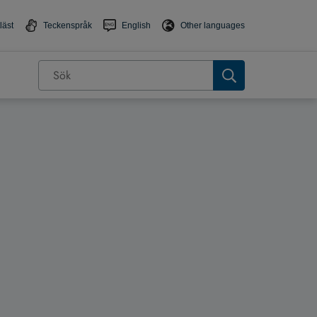
läst
Teckenspråk
English
Other languages