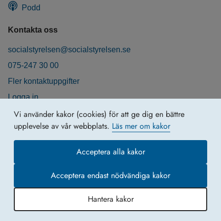
Podd
Kontakta oss
socialstyrelsen@socialstyrelsen.se
075-247 30 00
Fler kontaktuppgifter
Logga in
Behandling av personuppgifter
Vi använder kakor (cookies) för att ge dig en bättre
upplevelse av vår webbplats.
Läs mer om kakor
Acceptera alla kakor
Acceptera endast nödvändiga kakor
Hantera kakor