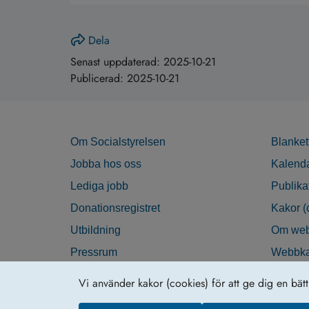
Dela
Senast uppdaterad:
2025-10-21
Publicerad:
2025-10-21
Om Socialstyrelsen
Blanket
Jobba hos oss
Kalend
Lediga jobb
Publika
Donationsregistret
Kakor (
Utbildning
Om web
Pressrum
Webbka
Nyhetsbrev
Tillgän
Vi använder kakor (cookies) för att ge dig en bät
Krisberedskap