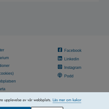
ter
Facebook
arium
Linkedin
tioner
Instagram
cookies)
Podd
bplatsen
rta
glighetsredogörelse
tre upplevelse av vår webbplats.
Läs mer om kakor