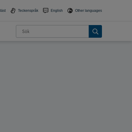
läst
Teckenspråk
English
Other languages