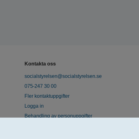
Kontakta oss
socialstyrelsen@socialstyrelsen.se
075-247 30 00
Fler kontaktuppgifter
Logga in
Behandling av personuppgifter