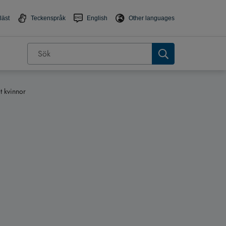
läst
Teckenspråk
English
Other languages
t kvinnor