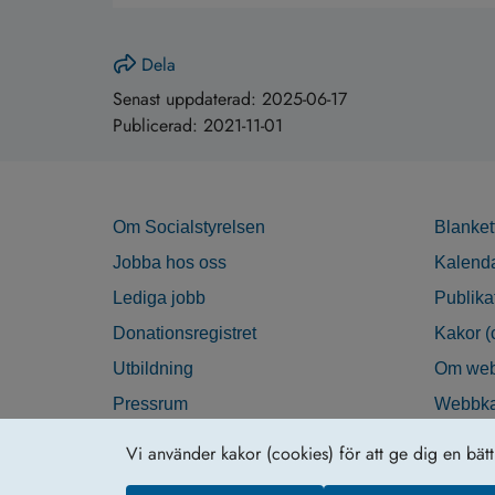
Dela
Senast uppdaterad:
2025-06-17
Publicerad:
2021-11-01
Om Socialstyrelsen
Blanket
Jobba hos oss
Kalend
Lediga jobb
Publika
Donationsregistret
Kakor (
Utbildning
Om web
Pressrum
Webbka
Nyhetsbrev
Tillgän
Vi använder kakor (cookies) för att ge dig en bät
Krisberedskap