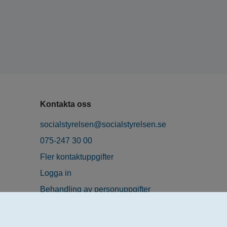
Kontakta oss
socialstyrelsen@socialstyrelsen.se
075-247 30 00
Fler kontaktuppgifter
Logga in
Behandling av personuppgifter