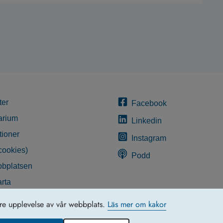
ter
Facebook
arium
Linkedin
tioner
Instagram
cookies)
Podd
bplatsen
rta
glighetsredogörelse
tre upplevelse av vår webbplats.
Läs mer om kakor