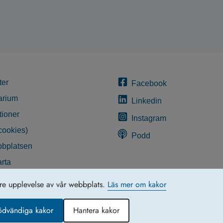
ter
Facebook
arium
Linkedin
tioner
Instagram
cookies)
Podd
bplatsen
rta
glighetsredogörelse
tre upplevelse av vår webbplats.
Läs mer om kakor
ödvändiga kakor
Hantera kakor