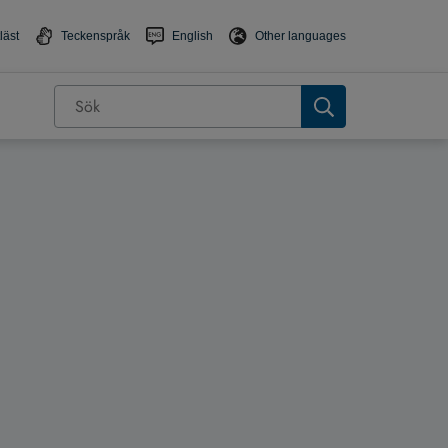
läst
Teckenspråk
English
Other languages