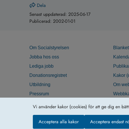
Dela
Senast uppdaterad:
2025-06-17
Publicerad:
2002-01-01
Om Socialstyrelsen
Blanket
Jobba hos oss
Kalend
Lediga jobb
Publika
Donationsregistret
Kakor (
Utbildning
Om web
Pressrum
Webbka
Nyhetsbrev
Tillgän
Vi använder kakor (cookies) för att ge dig en bät
Krisberedskap
Acceptera alla kakor
Acceptera endast n