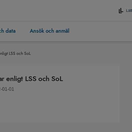
Lätt
och data
Ansök och anmäl
enligt LSS och SoL
ar enligt LSS och SoL
2-01-01