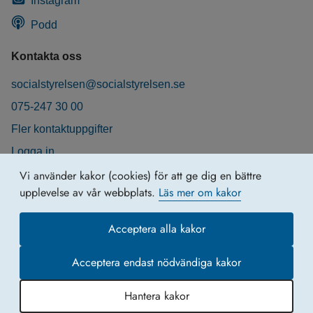
Instagram
Podd
Kontakta oss
socialstyrelsen@socialstyrelsen.se
075-247 30 00
Fler kontaktuppgifter
Logga in
Behandling av personuppgifter
Vi använder kakor (cookies) för att ge dig en bättre
upplevelse av vår webbplats.
Läs mer om kakor
Acceptera alla kakor
Acceptera endast nödvändiga kakor
Hantera kakor