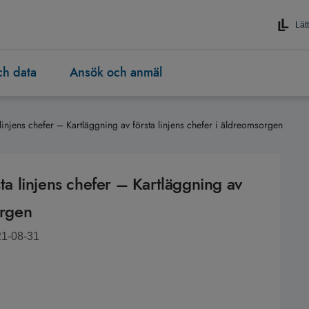
Lätt
och data
Ansök och anmäl
 linjens chefer – Kartläggning av första linjens chefer i äldreomsorgen
sta linjens chefer – Kartläggning av
orgen
21-08-31