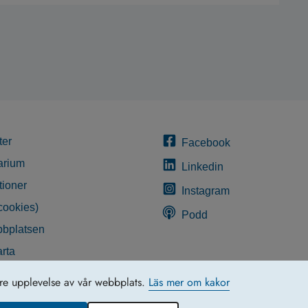
ter
Facebook
arium
Linkedin
tioner
Instagram
cookies)
Podd
bplatsen
rta
glighetsredogörelse
tre upplevelse av vår webbplats.
Läs mer om kakor