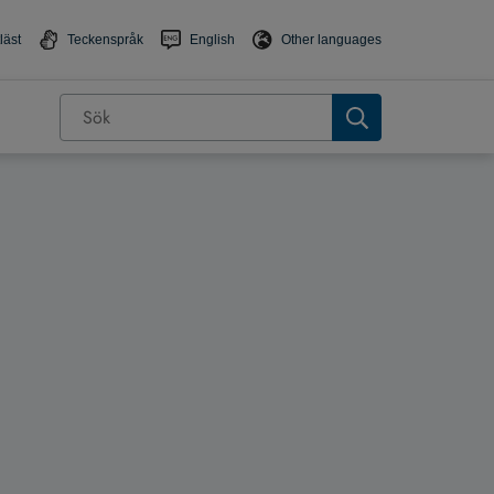
läst
Teckenspråk
English
Other languages