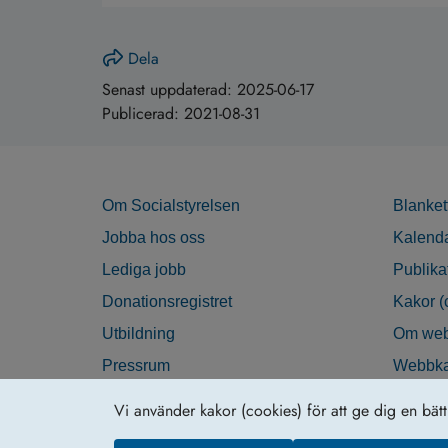
Dela
Senast uppdaterad:
2025-06-17
Publicerad:
2021-08-31
Om Socialstyrelsen
Blanket
Jobba hos oss
Kalend
Lediga jobb
Publika
Donationsregistret
Kakor (
Utbildning
Om web
Pressrum
Webbka
Nyhetsbrev
Tillgän
Vi använder kakor (cookies) för att ge dig en bät
Krisberedskap