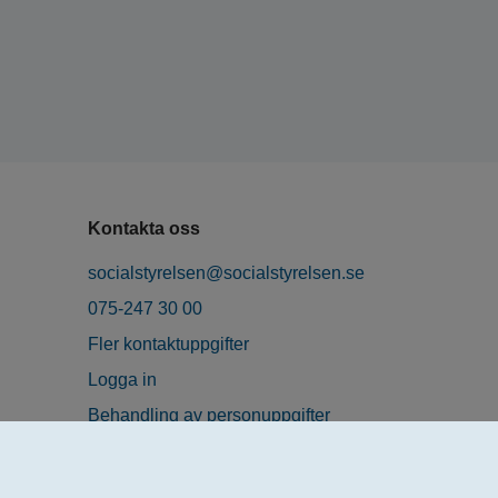
Kontakta oss
socialstyrelsen@socialstyrelsen.se
075-247 30 00
Fler kontaktuppgifter
Logga in
Behandling av personuppgifter