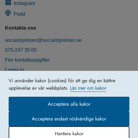
Instagram
Podd
Kontakta oss
socialstyrelsen@socialstyrelsen.se
075-247 30 00
Fler kontaktuppgifter
Logga in
Behandling av personuppgifter
Vi använder kakor (cookies) för att ge dig en bättre
upplevelse av vår webbplats.
Läs mer om kakor
Acceptera alla kakor
Acceptera endast nödvändiga kakor
Hantera kakor