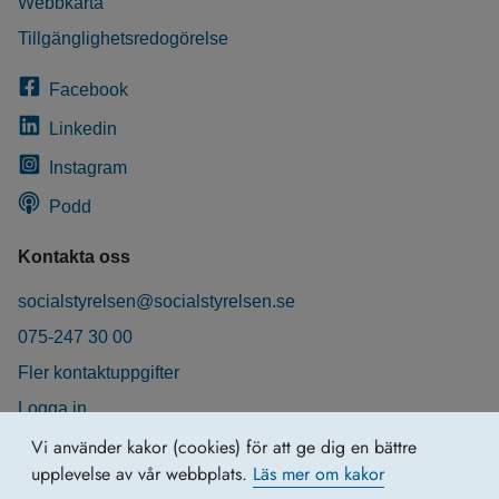
Webbkarta
Tillgänglighetsredogörelse
Facebook
Linkedin
Instagram
Podd
Kontakta oss
socialstyrelsen@socialstyrelsen.se
075-247 30 00
Fler kontaktuppgifter
Logga in
Behandling av personuppgifter
Vi använder kakor (cookies) för att ge dig en bättre
upplevelse av vår webbplats.
Läs mer om kakor