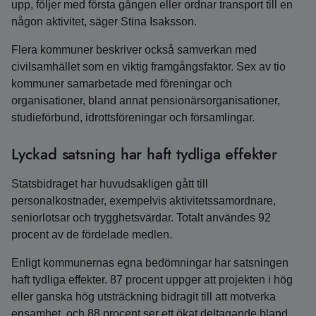
upp, följer med första gången eller ordnar transport till en
någon aktivitet, säger Stina Isaksson.
Flera kommuner beskriver också samverkan med
civilsamhället som en viktig framgångsfaktor. Sex av tio
kommuner samarbetade med föreningar och
organisationer, bland annat pensionärsorganisationer,
studieförbund, idrottsföreningar och församlingar.
Lyckad satsning har haft tydliga effekter
Statsbidraget har huvudsakligen gått till
personalkostnader, exempelvis aktivitetssamordnare,
seniorlotsar och trygghetsvärdar. Totalt användes 92
procent av de fördelade medlen.
Enligt kommunernas egna bedömningar har satsningen
haft tydliga effekter. 87 procent uppger att projekten i hög
eller ganska hög utsträckning bidragit till att motverka
ensamhet, och 88 procent ser ett ökat deltagande bland