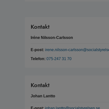
Kontakt
Iréne Nilsson-Carlsson
E-post:
irene.nilsson-carlsson@socialstyrels
Telefon:
075-247 31 70
Kontakt
Johan Lantto
E-post:
johan.lantto@socialstyrelsen.se