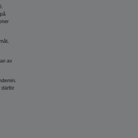
l.
 på
oner
amåt,
kan av
andemin.
 därför