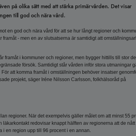
ven på olika sätt med att stärka primärvården. Det visar
ingen till god och nära vård.
 mot en god och nära vård för att se hur långt regioner och komm
går framåt - men en av slutsatserna är samtidigt att omställningsa
år framåt i kommuner och regioner, men bygger hittills till stor de
gränsade försök. Samtidigt står vården inför stora utmaningar g
r. För att komma framåt i omställningen behöver insatser genomf
sade projekt, säger Iréne Nilsson Carlsson, folkhälsoråd på
lan regioner. När det exempelvis gäller målet om att minst 55 p
läkarkontakt redovisar knappt hälften av regionerna att de nått 
a i en region upp till 96 procent i en annan.