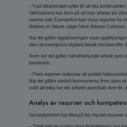
– Fast läkarkontakt syftar till att öka kontinuitet
Skillnaderna kan bero på att man arbetar på olika
samma sätt. Exempelvis kan vissa regioner ha ett
tilldelas en läkare, säger Iréne Nilsson Carlsson.
När det gäller digitaliseringen visar uppföljningen
men att exempelvis digitala besök minskat efter 2
Även när det gäller hälsofrämjande arbete syns
pandemin.
– Flera regioner redovisar att antalet hälsosamta
När det gäller särskilt kommunerna finns stora sk
svårt att tolka hur det arbetet utvecklats över tid
Analys av resurser och kompeten
Socialstyrelsen har tittat på hur mycket resurser s
– Totalt sett ser vi inga stora förändringar i hu