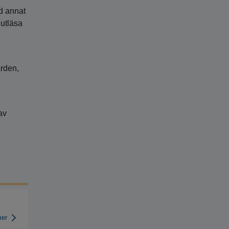
nd annat
 utläsa
ården,
av
mer