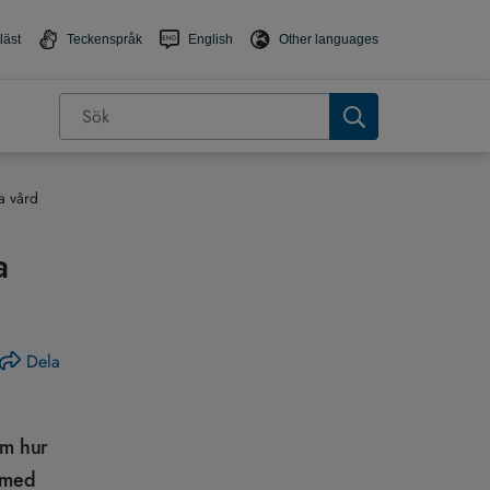
läst
Teckenspråk
English
Other languages
ra vård
a
Dela
om hur
r med