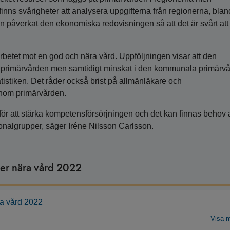
finns svårigheter att analysera uppgifterna från regionerna, bla
 påverkat den ekonomiska redovisningen så att det är svårt att
rbetet mot en god och nära vård. Uppföljningen visar att den
a primärvården men samtidigt minskat i den kommunala primärv
tatistiken. Det råder också brist på allmänläkare och
 inom primärvården.
ör att stärka kompetensförsörjningen och det kan finnas behov 
algrupper, säger Iréne Nilsson Carlsson.
mer nära vård 2022
ra vård 2022
Visa 