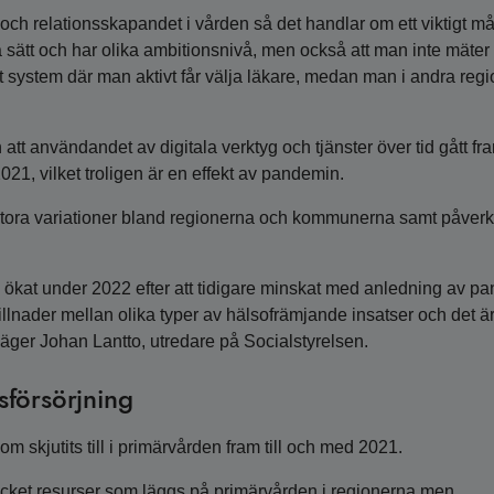
en och relationsskapandet i vården så det handlar om ett viktigt må
 sätt och har olika ambitionsnivå, men också att man inte mäter
 system där man aktivt får välja läkare, medan man i andra regi
 att användandet av digitala verktyg och tjänster över tid gått fr
021, vilket troligen är en effekt av pandemin.
 stora variationer bland regionerna och kommunerna samt påver
l ökat under 2022 efter att tidigare minskat med anledning av p
illnader mellan olika typer av hälsofrämjande insatser och det är
, säger Johan Lantto, utredare på Socialstyrelsen.
sförsörjning
om skjutits till i primärvården fram till och med 2021.
r mycket resurser som läggs på primärvården i regionerna men