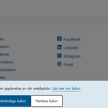
ter
Facebook
arium
Linkedin
tioner
Instagram
cookies)
Podd
bplatsen
rta
glighetsredogörelse
tre upplevelse av vår webbplats.
Läs mer om kakor
ödvändiga kakor
Hantera kakor