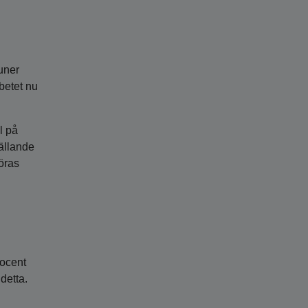
uner
rbetet nu
l på
ällande
öras
rocent
detta.