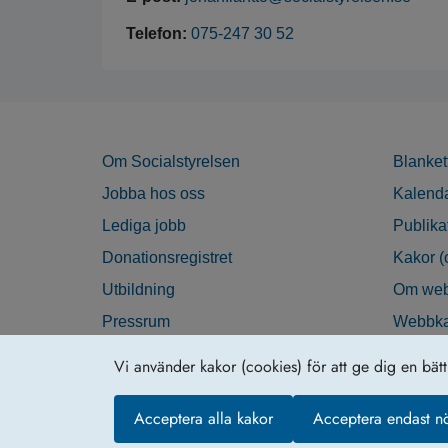
Telefon:
075-247 30 52
Om Socialstyrelsen
Blanket
Jobba hos oss
Kalend
Lediga jobb
Publika
Donationsregistret
Kakor (
Utbildning
Om web
Pressrum
Webbka
Nyhetsbrev
Tillgän
Vi använder kakor (cookies) för att ge dig en bät
Krisberedskap
Acceptera alla kakor
Acceptera endast n