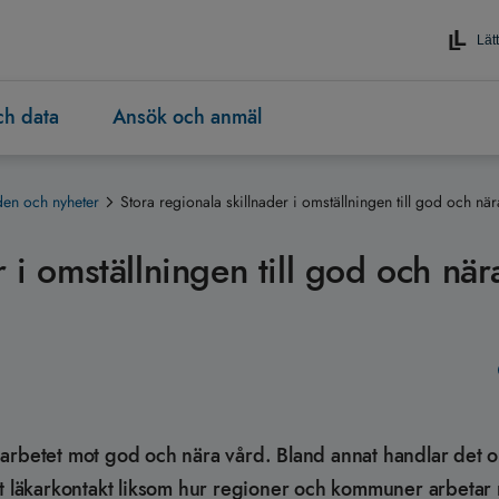
Lätt
och data
Ansök och anmäl
en och nyheter
Stora regionala skillnader i omställningen till god och nä
r i omställningen till god och när
ler arbetet mot god och nära vård. Bland annat handlar det 
st läkarkontakt liksom hur regioner och kommuner arbeta