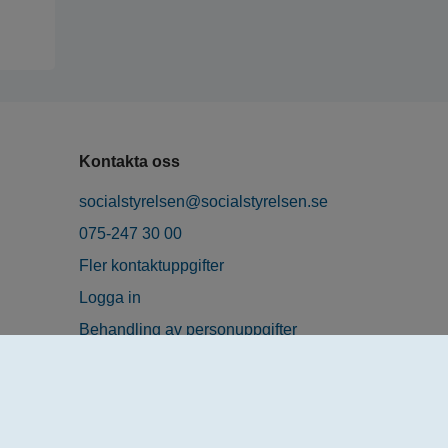
Kontakta oss
socialstyrelsen@socialstyrelsen.se
075-247 30 00
Fler kontaktuppgifter
Logga in
Behandling av personuppgifter