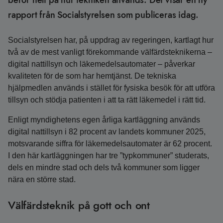
beror helt på hur tekniken används. Det visar en ny
rapport från Socialstyrelsen som publiceras idag.
Socialstyrelsen har, på uppdrag av regeringen, kartlagt hur
två av de mest vanligt förekommande välfärdsteknikerna –
digital nattillsyn och läkemedelsautomater – påverkar
kvaliteten för de som har hemtjänst. De tekniska
hjälpmedlen används i stället för fysiska besök för att utföra
tillsyn och stödja patienten i att ta rätt läkemedel i rätt tid.
Enligt myndighetens egen årliga kartläggning används
digital nattillsyn i 82 procent av landets kommuner 2025,
motsvarande siffra för läkemedelsautomater är 62 procent.
I den här kartläggningen har tre ”typkommuner” studerats,
dels en mindre stad och dels två kommuner som ligger
nära en större stad.
Välfärdsteknik på gott och ont