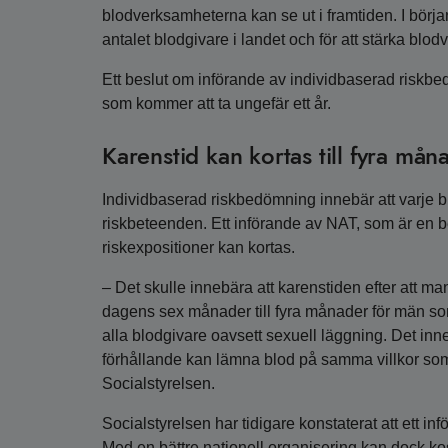
blodverksamheterna kan se ut i framtiden. I bör
antalet blodgivare i landet och för att stärka blo
Ett beslut om införande av individbaserad riskbed
som kommer att ta ungefär ett år.
Karenstid kan kortas till fyra mån
Individbaserad riskbedömning innebär att varje b
riskbeteenden. Ett införande av NAT, som är en be
riskexpositioner kan kortas.
– Det skulle innebära att karenstiden efter att ma
dagens sex månader till fyra månader för män s
alla blodgivare oavsett sexuell läggning. Det i
förhållande kan lämna blod på samma villkor som
Socialstyrelsen.
Socialstyrelsen har tidigare konstaterat att ett 
Med en bättre nationell organisering kan dock k