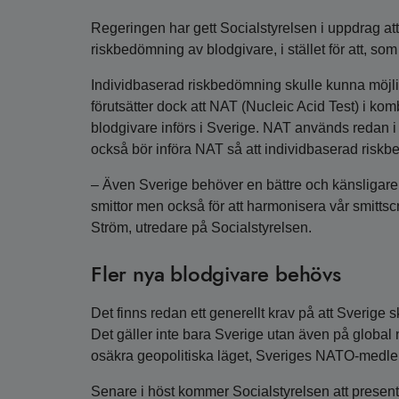
Regeringen har gett Socialstyrelsen i uppdrag att
riskbedömning av blodgivare, i stället för att, som
Individbaserad riskbedömning skulle kunna möjliggö
förutsätter dock att NAT (Nucleic Acid Test) i kom
blodgivare införs i Sverige. NAT används redan i 
också bör införa NAT så att individbaserad risk
– Även Sverige behöver en bättre och känsligare 
smittor men också för att harmonisera vår smitt
Ström, utredare på Socialstyrelsen.
Fler nya blodgivare behövs
Det finns redan ett generellt krav på att Sverige 
Det gäller inte bara Sverige utan även på global 
osäkra geopolitiska läget, Sveriges NATO-medl
Senare i höst kommer Socialstyrelsen att presen