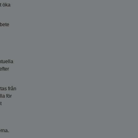
t öka
rbete
ntuella
efter
tas från
la för
t
erna.