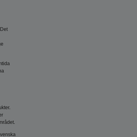
 Det
ge
mtida
na
kter.
er
mrådet.
svenska