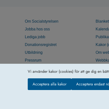
Om Socialstyrelsen
Blanket
Jobba hos oss
Kalend
Lediga jobb
Publika
Donationsregistret
Kakor (
Utbildning
Om web
Pressrum
Webbka
Nyhetsbrev
Tillgän
Vi använder kakor (cookies) för att ge dig en bät
Krisberedskap
Acceptera alla kakor
Acceptera endast n