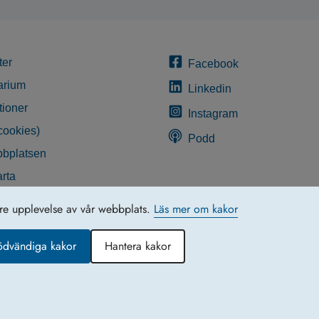
ter
Facebook
arium
Linkedin
tioner
Instagram
cookies)
Podd
bplatsen
rta
glighetsredogörelse
tre upplevelse av vår webbplats.
Läs mer om kakor
ödvändiga kakor
Hantera kakor