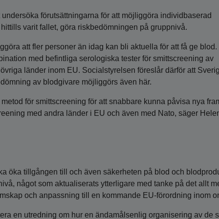
 undersöka förutsättningarna för att möjliggöra individbaserad
 hittills varit fallet, göra riskbedömningen på gruppnivå.
ra att fler personer än idag kan bli aktuella för att få ge blod.
bination med befintliga serologiska tester för smittscreening av
övriga länder inom EU. Socialstyrelsen föreslår därför att Sveri
bedömning av blodgivare möjliggörs även här.
metod för smittscreening för att snabbare kunna påvisa nya fra
screening med andra länder i EU och även med Nato, säger Hele
ska öka tillgången till och även säkerheten på blod och blodprodu
nivå, något som aktualiserats ytterligare med tanke på det allt m
emskap och anpassning till en kommande EU-förordning inom o
tera en utredning om hur en ändamålsenlig organisering av de 