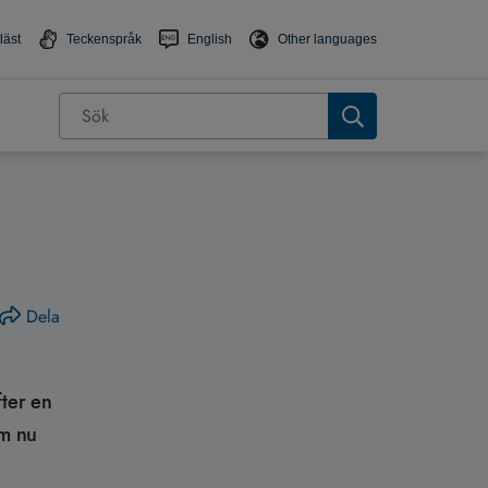
läst
Teckenspråk
English
Other languages
d
Dela
fter en
om nu