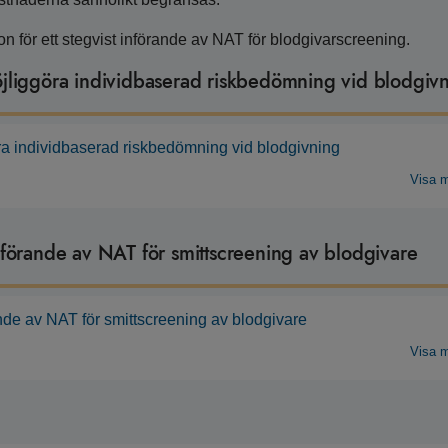
ion för ett stegvist införande av NAT för blodgivarscreening.
öjliggöra individbaserad riskbedömning vid blodgiv
öra individbaserad riskbedömning vid blodgivning
Visa 
införande av NAT för smittscreening av blodgivare
ande av NAT för smittscreening av blodgivare
Visa 