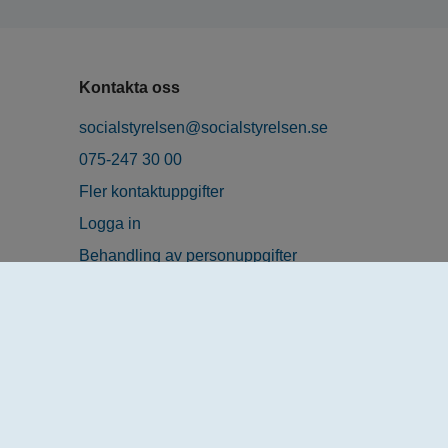
Kontakta oss
socialstyrelsen@socialstyrelsen.se
075-247 30 00
Fler kontaktuppgifter
Logga in
Behandling av personuppgifter