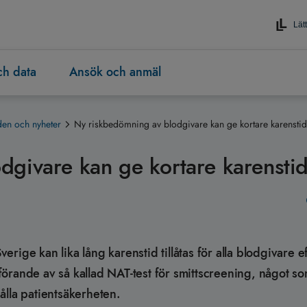
Lätt
och data
Ansök och anmäl
en och nyheter
Ny riskbedömning av blodgivare kan ge kortare karenstid
dgivare kan ge kortare karensti
ige kan lika lång karenstid tillåtas för alla blodgivare e
införande av så kallad NAT-test för smittscreening, något s
ålla patientsäkerheten.