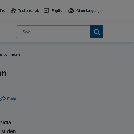
läst
Teckenspråk
English
Other languages
llan kommuner
an
Dela
satta
ust den