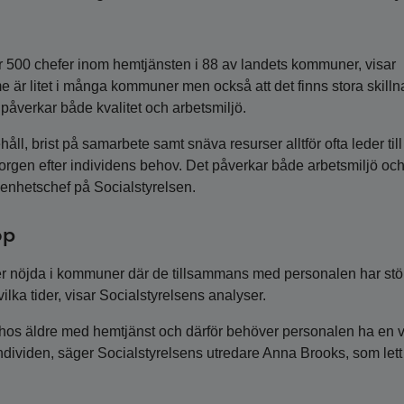
r 500 chefer inom hemtjänsten i 88 av landets kommuner, visar
 är litet i många kommuner men också att det finns stora skilln
påverkar både kvalitet och arbetsmiljö.
håll, brist på samarbete samt snäva resurser alltför ofta leder till 
rgen efter individens behov. Det påverkar både arbetsmiljö oc
, enhetschef på Socialstyrelsen.
op
mer nöjda i kommuner där de tillsammans med personalen har stö
lka tider, visar Socialstyrelsens analyser.
 hos äldre med hemtjänst och därför behöver personalen ha en v
r individen, säger Socialstyrelsens utredare Anna Brooks, som lett