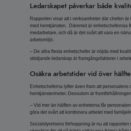
Ledarskapet påverkar både kvalit
Rapporten visar att i verksamheter där chefen är 
med hemtjänsten. Däremot är enhetschefernas förut
medarbetare, och då är det svårt att vara en närvar
arbetsmiljö.
– De allra flesta enhetschefer är nöjda med kvalit
stödjande ledarskap är framgångsfaktorer i arbetet
Osäkra arbetstider vid över hälft
Enhetscheferna lyfter även fram att personalens m
hemtjänstenheter. Dessutom är framförhållningen 
– Vid mer än hälften av enheterna får personalen in
göra det svårt att kombinera arbetet med familjeli
Socialstyrelsens förhoppning är nu att rapporten
utvecklas för att på bästa sätt kunna främja både 