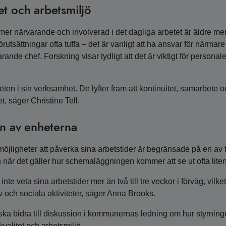
et och arbetsmiljö
mer närvarande och involverad i det dagliga arbetet är äldre me
sättningar ofta tuffa – det är vanligt att ha ansvar för närmare
ande chef. Forskning visar tydligt att det är viktigt för personal
eten i sin verksamhet. De lyfter fram att kontinuitet, samarbete o
, säger Christine Tell.
en av enheterna
öjligheter att påverka sina arbetstider är begränsade på en av 
när det gäller hur schemaläggningen kommer att se ut ofta liten
te veta sina arbetstider mer än två till tre veckor i förväg, vilke
v och sociala aktiviteter, säger Anna Brooks.
 ska bidra till diskussion i kommunernas ledning om hur styrnin
kvalitet och arbetsmiljö.