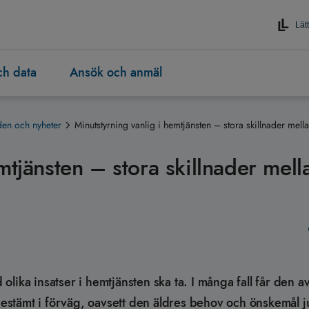
Lätt
och data
Ansök och anmäl
en och nyheter
Minutstyrning vanlig i hemtjänsten – stora skillnader me
mtjänsten – stora skillnader mell
lika insatser i hemtjänsten ska ta. I många fall får den av
 bestämt i förväg, oavsett den äldres behov och önskemål j