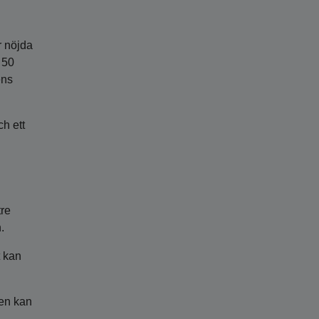
r nöjda
 50
ens
ch ett
tre
.
t kan
gen kan