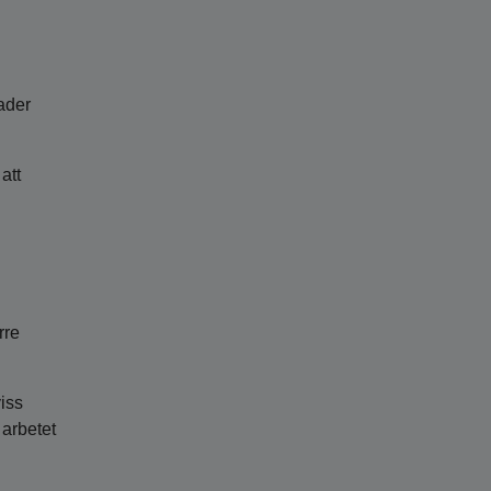
ader
att
h
rre
iss
 arbetet