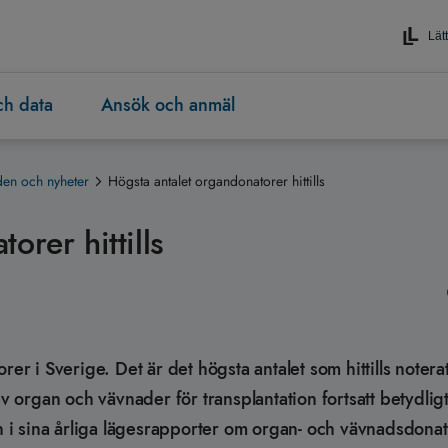
Lätt
och data
Ansök och anmäl
en och nyheter
Högsta antalet organdonatorer hittills
orer hittills
 i Sverige. Det är det högsta antalet som hittills notera
av organ och vävnader för transplantation fortsatt betydligt
en i sina årliga lägesrapporter om organ- och vävnadsdona