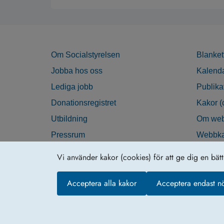
Om Socialstyrelsen
Blanket
Jobba hos oss
Kalend
Lediga jobb
Publika
Donationsregistret
Kakor (
Utbildning
Om web
Pressrum
Webbka
Nyhetsbrev
Tillgän
Vi använder kakor (cookies) för att ge dig en bät
Krisberedskap
Acceptera alla kakor
Acceptera endast n