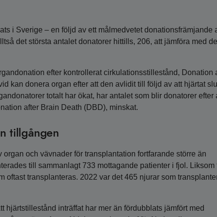
erats i Sverige – en följd av ett målmedvetet donationsfrämjande 
tså det största antalet donatorer hittills, 206, att jämföra med d
ndonation efter kontrollerat cirkulationsstillestånd, Donation a
kan donera organ efter att den avlidit till följd av att hjärtat slu
donatorer totalt har ökat, har antalet som blir donatorer efter 
ation after Brain Death (DBD), minskat.
n tillgången
 organ och vävnader för transplantation fortfarande större än
nterades till sammanlagt 733 mottagande patienter i fjol. Liksom 
om oftast transplanteras. 2022 var det 465 njurar som transplant
tt hjärtstillestånd inträffat har mer än fördubblats jämfört med