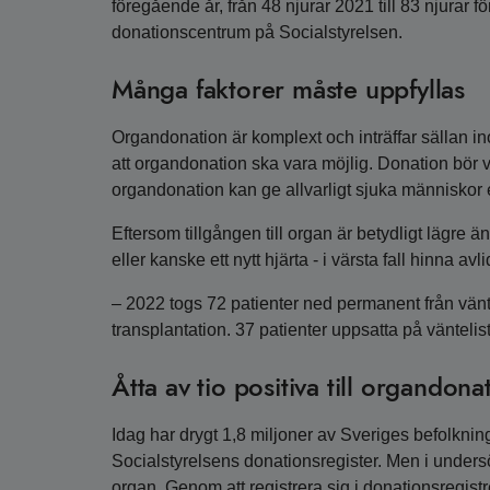
föregående år, från 48 njurar 2021 till 83 njurar 
donationscentrum på Socialstyrelsen.
Många faktorer måste uppfyllas
Organdonation är komplext och inträffar sällan in
att organdonation ska vara möjlig. Donation bör va
organdonation kan ge allvarligt sjuka människor 
Eftersom tillgången till organ är betydligt lägre ä
eller kanske ett nytt hjärta - i värsta fall hinna av
– 2022 togs 72 patienter ned permanent från vänt
transplantation. 37 patienter uppsatta på vänteli
Åtta av tio positiva till organdona
Idag har drygt 1,8 miljoner av Sveriges befolkning
Socialstyrelsens donationsregister. Men i unders
organ. Genom att registrera sig i donationsregistr