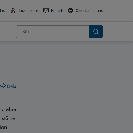
läst
Teckenspråk
English
Other languages
Dela
ts. Men
 större
tion