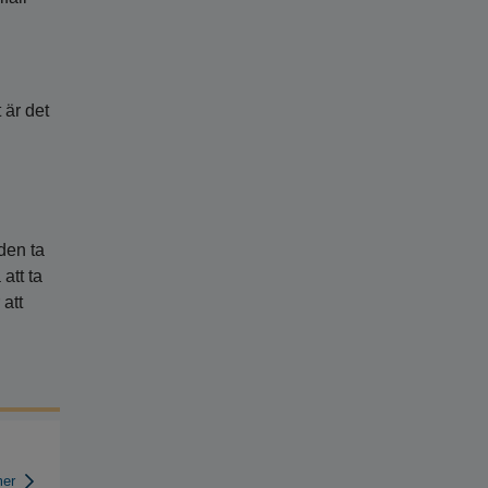
 är det
den ta
att ta
att
mer