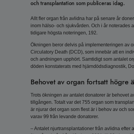
och transplantation som publiceras idag.
Allt fler organ från avlidna har på senare år don
inom hälso- och sjukvården. Och i år noterades all
tidigare högsta noteringen, 192.
Ökningen beror delvis på implementeringen av orga
Circulatory Death (DCD), som innebär att en individ 
och andningen upphört. Samtidigt som antalet organ
döden konstaterats med hjärndödsdiagnostik, Don
Behovet av organ fortsatt högre ä
Trots ökningen av antalet donatorer är behovet av
tillgången. Totalt var det 755 organ som transpla
är njurar det organ som flest är i behov av och s
varav 99 från levande donatorer.
– Antalet njurtransplantationer från avlidna efter a