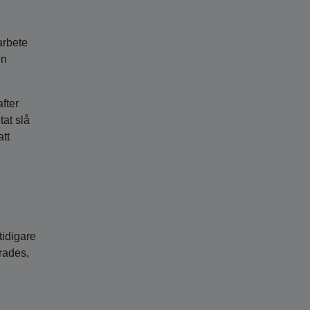
arbete
en
fter
tat slå
att
tidigare
erades,