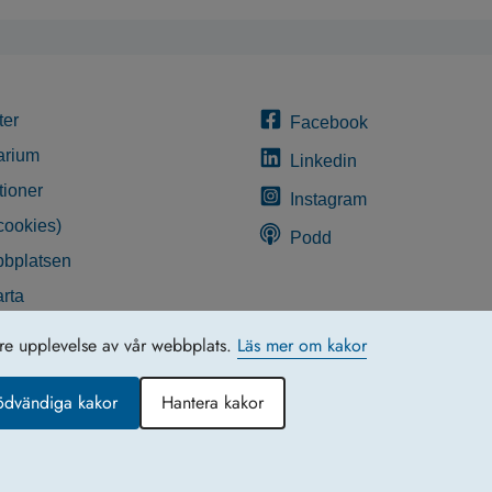
ter
Facebook
arium
Linkedin
tioner
Instagram
cookies)
Podd
bplatsen
rta
glighetsredogörelse
tre upplevelse av vår webbplats.
Läs mer om kakor
ödvändiga kakor
Hantera kakor