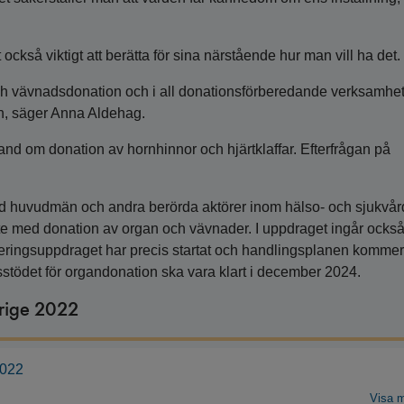
t också viktigt att berätta för sina närstående hur man vill ha det.
och vävnadsdonation och i all donationsförberedande verksamhet
on, säger Anna Aldehag.
hand om donation av hornhinnor och hjärtklaffar. Efterfrågan på
med huvudmän och andra berörda aktörer inom hälso- och sjukvår
te med donation av organ och vävnader. I uppdraget ingår också 
geringsuppdraget har precis startat och handlingsplanen kommer 
sstödet för organdonation ska vara klart i december 2024.
erige 2022
2022
Visa 