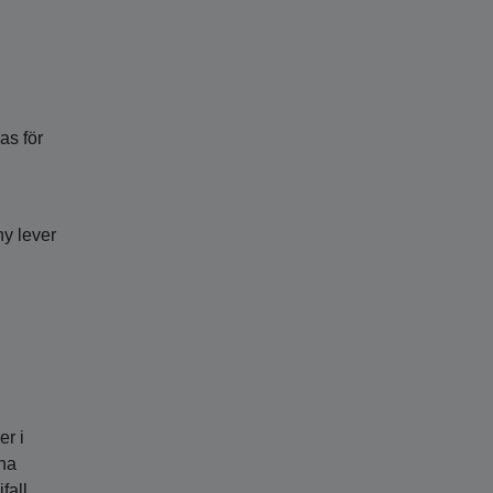
as för
ny lever
er i
ina
fall