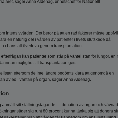
förra året, säger Anna Aldehag, enhetschef för Nationellt
om intensivvården. Det beror på att en rad faktorer måste uppfyll
ra en naturlig del i vården av patienter i livets slutskede då
en chans att överleva genom transplantation.
n efterfrågan kan patienter som står på väntelistan för lungor, en 
lida innan möjlighet till transplantation ges.
elistan eftersom de inte längre bedömts klara att genomgå en
stan avled i väntan på organ, säger Anna Aldehag.
tion
 anmält sitt ställningstagande till donation av organ och vävnad
ökningar säger sig runt 80 procent kunna tänka sig att donera s
et säkerställer man att vården får kännedom om ens inställning, i