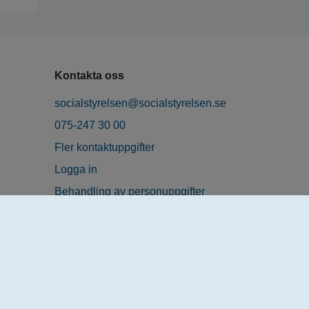
Kontakta oss
socialstyrelsen@socialstyrelsen.se
075-247 30 00
Fler kontaktuppgifter
Logga in
Behandling av personuppgifter