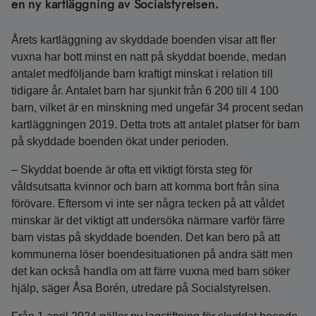
en ny kartläggning av Socialstyrelsen.
Årets kartläggning av skyddade boenden visar att fler
vuxna har bott minst en natt på skyddat boende, medan
antalet medföljande barn kraftigt minskat i relation till
tidigare år. Antalet barn har sjunkit från 6 200 till 4 100
barn, vilket är en minskning med ungefär 34 procent sedan
kartläggningen 2019. Detta trots att antalet platser för barn
på skyddade boenden ökat under perioden.
– Skyddat boende är ofta ett viktigt första steg för
våldsutsatta kvinnor och barn att komma bort från sina
förövare. Eftersom vi inte ser några tecken på att våldet
minskar är det viktigt att undersöka närmare varför färre
barn vistas på skyddade boenden. Det kan bero på att
kommunerna löser boendesituationen på andra sätt men
det kan också handla om att färre vuxna med barn söker
hjälp, säger Åsa Borén, utredare på Socialstyrelsen.