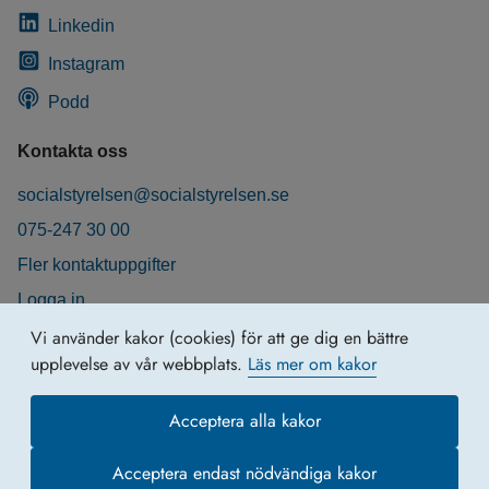
Linkedin
Instagram
Podd
Kontakta oss
socialstyrelsen@socialstyrelsen.se
075-247 30 00
Fler kontaktuppgifter
Logga in
Behandling av personuppgifter
Vi använder kakor (cookies) för att ge dig en bättre
upplevelse av vår webbplats.
Läs mer om kakor
Acceptera alla kakor
Acceptera endast nödvändiga kakor