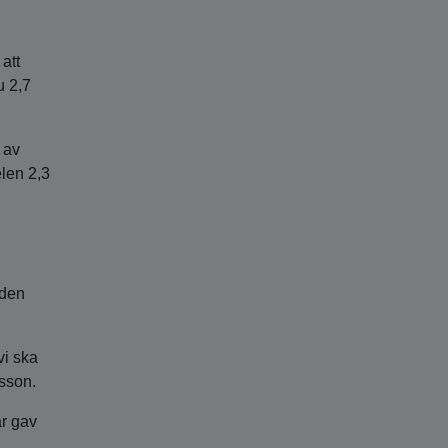
att
u 2,7
 av
elen 2,3
 den
vi ska
ksson.
r gav