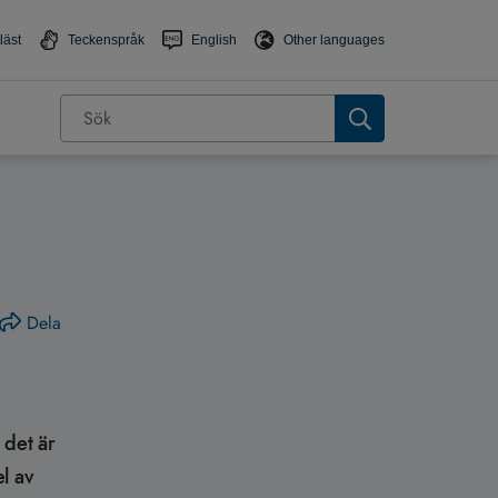
läst
Teckenspråk
English
Other languages
Dela
.
 det är
l av