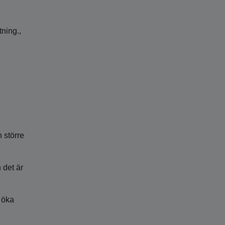
tning.,
n större
n det är
 öka