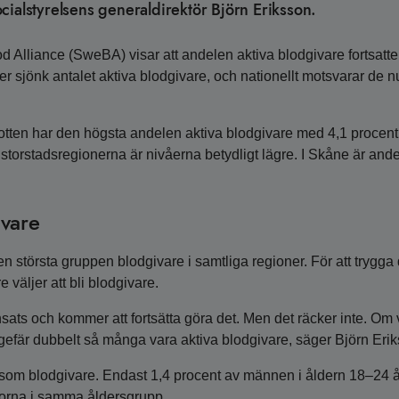
cialstyrelsens generaldirektör Björn Eriksson.
d Alliance (SweBA) visar att andelen aktiva blodgivare fortsatte 
er sjönk antalet aktiva blodgivare, och nationellt motsvarar de n
otten har den högsta andelen aktiva blodgivare med 4,1 procent
 storstadsregionerna är nivåerna betydligt lägre. I Skåne är and
ivare
n största gruppen blodgivare i samtliga regioner. För att trygga
 väljer att bli blodgivare.
nsats och kommer att fortsätta göra det. Men det räcker inte. Om 
ngefär dubbelt så många vara aktiva blodgivare, säger Björn Eri
som blodgivare. Endast 1,4 procent av männen i åldern 18–24 å
norna i samma åldersgrupp.