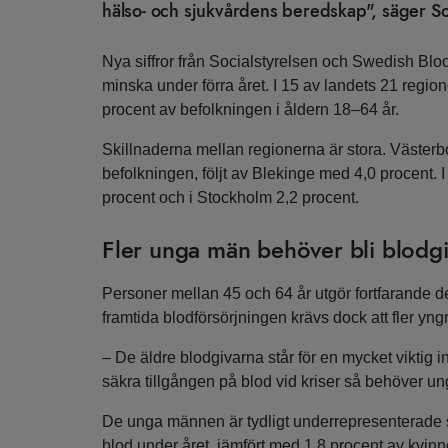
hälso- och sjukvårdens beredskap", säger So
Nya siffror från Socialstyrelsen och Swedish Bloo
minska under förra året. I 15 av landets 21 region
procent av befolkningen i åldern 18–64 år.
Skillnaderna mellan regionerna är stora. Västerb
befolkningen, följt av Blekinge med 4,0 procent. I
procent och i Stockholm 2,2 procent.
Fler unga män behöver bli blodg
Personer mellan 45 och 64 år utgör fortfarande de
framtida blodförsörjningen krävs dock att fler yngre
– De äldre blodgivarna står för en mycket viktig i
säkra tillgången på blod vid kriser så behöver u
De unga männen är tydligt underrepresenterade 
blod under året, jämfört med 1,8 procent av kvin