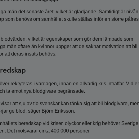
nga män det senaste året, vilket är glädjande. Samtidigt är nivån
kap som behövs om samhället skulle ställas inför en större påfres
e blodvärden, vilket är egenskaper som gör dem lämpade som
ga män oftare än kvinnor uppger att de saknar motivation att bli
or att deras insats behövs.
eredskap
er rekryteras i vardagen, innan en allvarlig kris inträffar. Vid e
 och ta emot nya blodgivare begränsade.
r visar att sju av tio svenskar kan tänka sig att bli blodgivare, me
börjar ge blod, säger Björn Eriksson.
hällets beredskap vid kriser, olyckor eller krig behöver Sverige
gen. Det motsvarar cirka 400 000 personer.