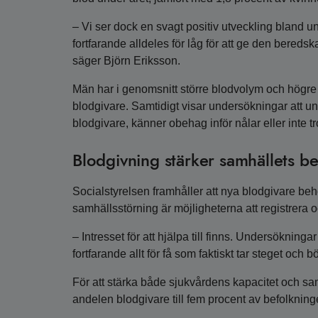
– Vi ser dock en svagt positiv utveckling bland u
fortfarande alldeles för låg för att ge den bereds
säger Björn Eriksson.
Män har i genomsnitt större blodvolym och högr
blodgivare. Samtidigt visar undersökningar att un
blodgivare, känner obehag inför nålar eller inte tr
Blodgivning stärker samhällets b
Socialstyrelsen framhåller att nya blodgivare behöv
samhällsstörning är möjligheterna att registrera
– Intresset för att hjälpa till finns. Undersökninga
fortfarande allt för få som faktiskt tar steget och 
För att stärka både sjukvårdens kapacitet och sam
andelen blodgivare till fem procent av befolknin