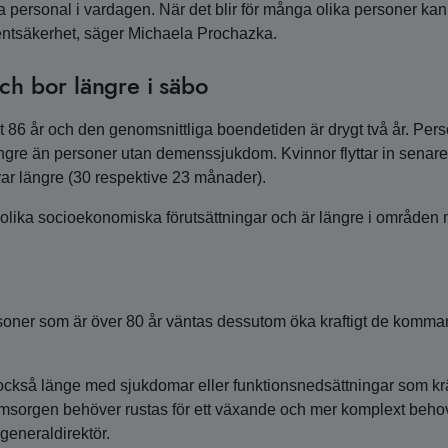
a personal i vardagen. När det blir för många olika personer kan
ientsäkerhet, säger Michaela Prochazka.
ch bor längre i säbo
ygt 86 år och den genomsnittliga boendetiden är drygt två år. Per
ängre än personer utan demenssjukdom. Kvinnor flyttar in senar
ar längre (30 respektive 23 månader).
lika socioekonomiska förutsättningar och är längre i områden
personer som är över 80 år väntas dessutom öka kraftigt de komm
också länge med sjukdomar eller funktionsnedsättningar som kr
eomsorgen behöver rustas för ett växande och mer komplext beho
generaldirektör.