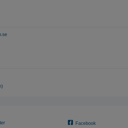
n.se
n)
ter
Facebook