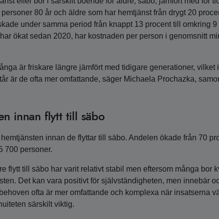
nst eller bor i särskilt boende för äldre, säbo, jämfört med för ti
rsoner 80 år och äldre som har hemtjänst från drygt 20 procent
kade under samma period från knappt 13 procent till omkring 9
n har ökat sedan 2020, har kostnaden per person i genomsnitt mi
Många är friskare längre jämfört med tidigare generationer, vilket
tår är de ofta mer omfattande, säger Michaela Prochazka, samo
 innan flytt till säbo
n hemtjänsten innan de flyttar till säbo. Andelen ökade från 70 pr
25 700 personer.
flytt till säbo har varit relativt stabil men eftersom många bor k
en. Det kan vara positivt för självständigheten, men innebär o
ehoven ofta är mer omfattande och komplexa när insatserna väl
iteten särskilt viktig.