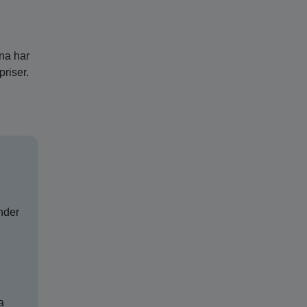
na har
priser.
nder
a