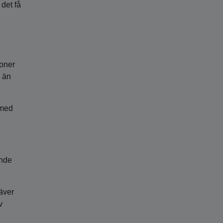
 det få
soner
e än
 med
ande
äver
v