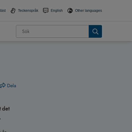
läst
Teckenspråk
English
Other languages
Dela
t det
.