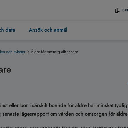
Lätt
och data
Ansök och anmäl
en och nyheter
Äldre får omsorg allt senare
are
t eller bor i särskilt boende för äldre har minskat tydlig
ns senaste lägesrapport om vården och omsorgen för äldre