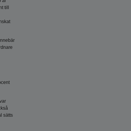
o år
 till
nskat
 innebär
rdnare
ocent
var
ckså
 sätts