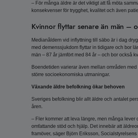
– För många äldre är det viktigt att få möta samm
konsekvenser för trygghet, kvalitet och även pat
Kvinnor flyttar senare än män – o
Medianåldern vid inflyttning till säbo är i dag dr
med demenssjukdom flyttar in tidigare och bor l
män – 87 år jämfört med 84 år – och bor också kv
Boendetiden varierar även mellan områden med o
större socioekonomiska utmaningar.
Växande äldre befolkning ökar behoven
Sveriges befolkning blir allt äldre och antalet 
åren.
– Fler kommer att leva längre, men många lever 
omfattande stöd och hjälp. Det innebär att äldr
framöver, säger Björn Eriksson, Socialstyrelsens 