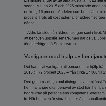
En mindre andel av de allra äldsta får i dag hemtjä
sedan. Mellan 2015 och 2025 minskade andelen pe
omkring 16 procent. Andelen som bor i säbo mins
procent. Trots att kostnaderna för äldreomsorge
något.
– Äldre får stöd från äldreomsorgen sent i livet. 
att behoven uppstår senare, men när de väl upps
för äldrefrågor på Socialstyrelsen.
Vanligare med hjälp av hemtjänsten
Det har blivit vanligare att personer har hjälp frå
2015 till 79 procent 2025 – från cirka 17 300 till 
Den genomsnittliga omfattningen av hemtjänst före 
hemma längre ökar behovet av stöd från hemtjänst
högre krav på personalens kompetens, eftersom b
in. När behoven är stora blir också personalkontinu