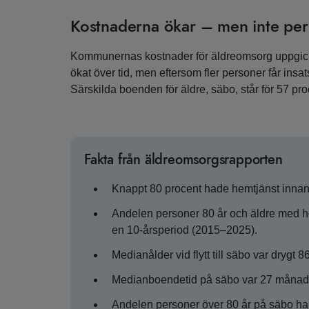
Kostnaderna ökar – men inte per
Kommunernas kostnader för äldreomsorg uppgick t
ökat över tid, men eftersom fler personer får insa
Särskilda boenden för äldre, säbo, står för 57 pr
Fakta från äldreomsorgsrapporten
Knappt 80 procent hade hemtjänst innan fl
Andelen personer 80 år och äldre med hem
en 10-årsperiod (2015–2025).
Medianålder vid flytt till säbo var drygt 86
Medianboendetid på säbo var 27 månad
Andelen personer över 80 år på säbo har