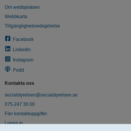
Om webbplatsen
Webbkarta
Tillgänglighetsredogörelse
Facebook
Linkedin
Instagram
Podd
Kontakta oss
socialstyrelsen@socialstyrelsen.se
075-247 30 00
Fler kontaktuppgifter
Logga in