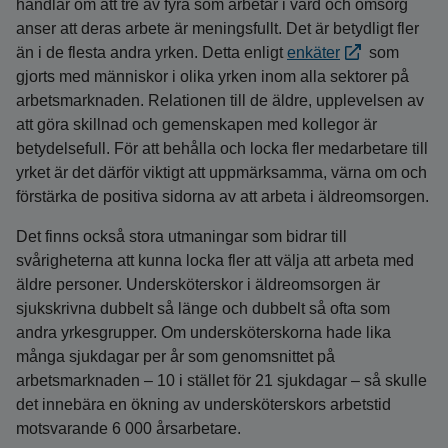
handlar om att tre av fyra som arbetar i vård och omsorg
anser att deras arbete är meningsfullt. Det är betydligt fler
än i de flesta andra yrken. Detta enligt
enkäter
som
gjorts med människor i olika yrken inom alla sektorer på
arbetsmarknaden. Relationen till de äldre, upplevelsen av
att göra skillnad och gemenskapen med kollegor är
betydelsefull. För att behålla och locka fler medarbetare till
yrket är det därför viktigt att uppmärksamma, värna om och
förstärka de positiva sidorna av att arbeta i äldreomsorgen.
Det finns också stora utmaningar som bidrar till
svårigheterna att kunna locka fler att välja att arbeta med
äldre personer. Undersköterskor i äldreomsorgen är
sjukskrivna dubbelt så länge och dubbelt så ofta som
andra yrkesgrupper. Om undersköterskorna hade lika
många sjukdagar per år som genomsnittet på
arbetsmarknaden – 10 i stället för 21 sjukdagar – så skulle
det innebära en ökning av undersköterskors arbetstid
motsvarande 6 000 årsarbetare.