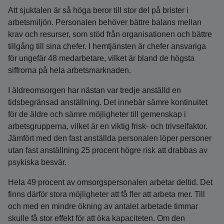
Att sjuktalen är så höga beror till stor del på brister i
arbetsmiljön. Personalen behöver bättre balans mellan
krav och resurser, som stöd från organisationen och bättre
tillgång till sina chefer. I hemtjänsten är chefer ansvariga
för ungefär 48 medarbetare, vilket är bland de högsta
siffrorna på hela arbetsmarknaden.
I äldreomsorgen har nästan var tredje anställd en
tidsbegränsad anställning. Det innebär sämre kontinuitet
för de äldre och sämre möjligheter till gemenskap i
arbetsgrupperna, vilket är en viktig frisk- och trivselfaktor.
Jämfört med den fast anställda personalen löper personer
utan fast anställning 25 procent högre risk att drabbas av
psykiska besvär.
Hela 49 procent av omsorgspersonalen arbetar deltid. Det
finns därför stora möjligheter att få fler att arbeta mer. Till
och med en mindre ökning av antalet arbetade timmar
skulle få stor effekt för att öka kapaciteten. Om den